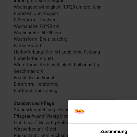
Immergrün: Sommergrün
Wuchsgeschwindigkeit: 10?20 cm pro Jahr
Blütezeit: Juni-August
Blütenform: Trauben
Wuchshöhe: 60?90 cm
Wuchsbreite: 60?90 cm
Wuchsform: Breit, buschig
Farbe: Violett
Herbstfärbung: Verliert Laub ohne Färbung
Blütenfarbe: Violett
Winterfarbe: Verblasst, bleibt halbschattig
Geschmack: X
Frucht: Keine Frucht
Blattform: Herzförmig
Blattrand: Ganzrandig
Standort und Pflege
Standortempfehlung: Halbschattig, feucht
Pflegeaufwand: Wenig,Mittel
Lichtbedarf: Schattig-Halbschattig
Wasserbedarf: Mittel
Zustimmung
Rückschnitt: Kein Rückschnitt erforderlich