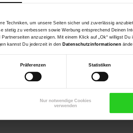
e Techniken, um unsere Seiten sicher und zuverlässig anzubiet
n,Schattenbeet, Bodendecker, Kübelpflanze, Unterpflanzung, Blat
ese stetig zu verbessern sowie Werbung entsprechend Deinen In
artnerseiten anzuzeigen. Mit einem Klick auf „Ok“ willigst Du
gen kannst Du jederzeit in den
Datenschutzinformationen
änder
Präferenzen
Statistiken
Nur notwendige Cookies
verwenden