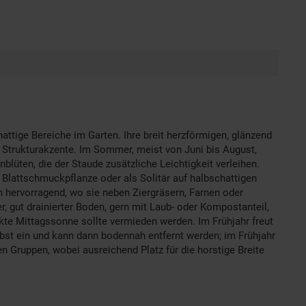
hattige Bereiche im Garten. Ihre breit herzförmigen, glänzend
e Strukturakzente. Im Sommer, meist von Juni bis August,
nblüten, die der Staude zusätzliche Leichtigkeit verleihen.
 Blattschmuckpflanze oder als Solitär auf halbschattigen
n hervorragend, wo sie neben Ziergräsern, Farnen oder
 gut drainierter Boden, gern mit Laub- oder Kompostanteil,
irekte Mittagssonne sollte vermieden werden. Im Frühjahr freut
rbst ein und kann dann bodennah entfernt werden; im Frühjahr
en Gruppen, wobei ausreichend Platz für die horstige Breite