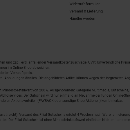
Widerrufsformular
Versand & Lieferung
Händler werden
ten
und zzgl. evtl. anfallender Versandkostenzuschläge. UVP: Unverbindliche Preis
önnen im Online-Shop abweichen.
derten Verkaufspreis.
lten. Abbildungen ähnlich. Die abgebildeten Artikel können wegen des begrenzten A
em Mindestbestellwert von 200 €. Ausgenommen: Kategorie Multimedia, Gutscheine
Abholservices. Der Gutschein wird nur einmalig an Neuanmelder für den Online-Shop
anderen Aktionsvorteilen (PAYBACK oder sonstige Shop-Aktionen) kombinierbar.
 Vorrat reicht). Versand des Filial-Gutscheins erfolgt 4 Wochen nach Warenanlieferung
stattet. Der Filial-Gutschein ist ohne Mindesteinkaufswert einlösbar. Nicht mit and
.