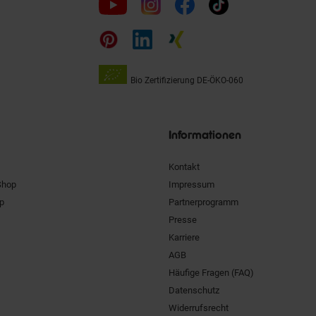
uns
auf
Bio Zertifizierung
DE-ÖKO-060
Unsere
Siegel
Informationen
Kontakt
Shop
Impressum
pp
Partnerprogramm
Presse
Karriere
AGB
Häufige Fragen (FAQ)
Datenschutz
Widerrufsrecht