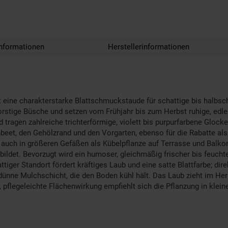
nformationen
Herstellerinformationen
ist eine charakterstarke Blattschmuckstaude für schattige bis halbsc
orstige Büsche und setzen vom Frühjahr bis zum Herbst ruhige, edl
 tragen zahlreiche trichterförmige, violett bis purpurfarbene Glocke
beet, den Gehölzrand und den Vorgarten, ebenso für die Rabatte als
 auch in größeren Gefäßen als Kübelpflanze auf Terrasse und Balko
et. Bevorzugt wird ein humoser, gleichmäßig frischer bis feuchter,
attiger Standort fördert kräftiges Laub und eine satte Blattfarbe; d
dünne Mulchschicht, die den Boden kühl hält. Das Laub zieht im He
, pflegeleichte Flächenwirkung empfiehlt sich die Pflanzung in klein