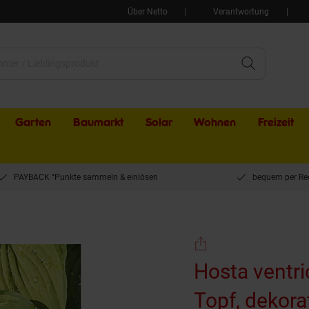
Über Netto
Verantwortung
Garten
Baumarkt
Solar
Wohnen
Freizeit
PAYBACK °Punkte sammeln & einlösen
bequem per Re
 9x9 cm Topf, dekoratives Laub
Hosta ventric
Topf, dekora