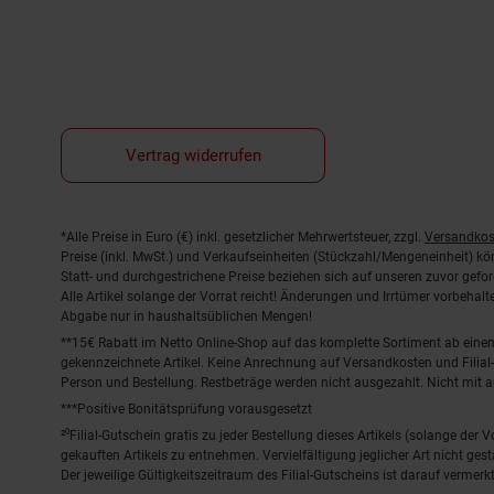
Vertrag widerrufen
Fußnoten
*Alle Preise in Euro (€) inkl. gesetzlicher Mehrwertsteuer, zzgl.
Versandkos
Preise (inkl. MwSt.) und Verkaufseinheiten (Stückzahl/Mengeneinheit) k
Statt- und durchgestrichene Preise beziehen sich auf unseren zuvor gefor
Alle Artikel solange der Vorrat reicht! Änderungen und Irrtümer vorbeha
Abgabe nur in haushaltsüblichen Mengen!
**15€ Rabatt im Netto Online-Shop auf das komplette Sortiment ab ein
gekennzeichnete Artikel. Keine Anrechnung auf Versandkosten und Filial-
Person und Bestellung. Restbeträge werden nicht ausgezahlt. Nicht mit 
***Positive Bonitätsprüfung vorausgesetzt
²⁰Filial-Gutschein gratis zu jeder Bestellung dieses Artikels (solange der
gekauften Artikels zu entnehmen. Vervielfältigung jeglicher Art nicht ge
Der jeweilige Gültigkeitszeitraum des Filial-Gutscheins ist darauf vermerkt