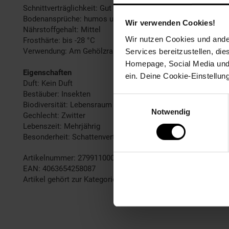
Schnittverträglichkeit: Gut
Bodenansprüche: humos und feucht
Wir verwenden Cookies!
Nährstoffgehalt: Mittel
Wir nutzen Cookies und ander
Frosthärte: bis -28 °C
Verwendung: Am Gehölzrand,Unter Gehölzen,Im Schattengarte
Services bereitzustellen, di
Homepage, Social Media und P
Eigenschaften
ein. Deine Cookie-Einstellun
Duft: Kein Duft
Bestäuber: Insekten
Einwilligungsauswahl
Biodiversität: Lebensraum für Insekten
Notwendig
Gechlecht: Zwitter
Lebenszeit: Mehrjährig
Besonderheit: Schattenverträglich
Artikelnummer: 2799110000
EAN: 4063654258087
Artikel gehört zur Kategorie:
Pflanzen