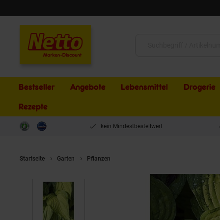
Schließen
Suche:
Bestseller
Angebote
Lebensmittel
Drogerie
Rezepte
kein Mindestbestellwert
Startseite
Garten
Pflanzen
Hosta ventricosa, Herzblattlilie, ca.