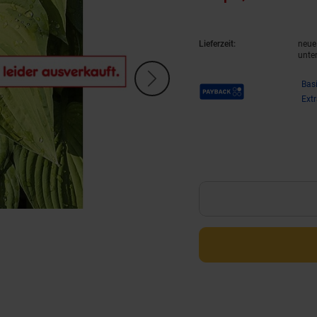
Lieferzeit:
neue 
unte
Payback Punkte
Bas
Ext