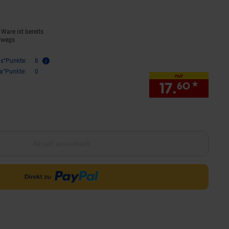
Ware ist bereits
rwegs
is°Punkte:
8
ra°Punkte:
0
nur
17.
*
nur 1
60
Aktuell ausverkauft