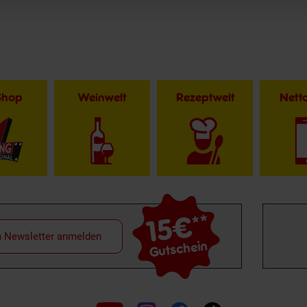
Shop
Weinwelt
Rezeptwelt
Net
15€
**
m Newsletter anmelden
Gutschein
Folge