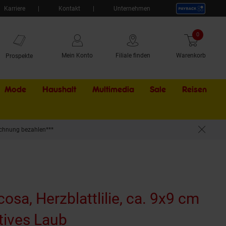
Karriere
Kontakt
Unternehmen
0
Artikel
Mein Konto
Filiale finden
Warenkorb
Prospekte
Mode
Haushalt
Multimedia
Sale
Externer Li
Reisen
chnung bezahlen***
osa, Herzblattlilie, ca. 9x9 cm
tives Laub
(Produkt aktuell ausver