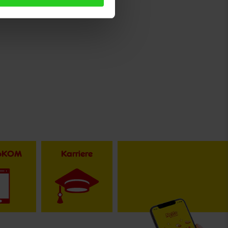
toKOM
Karriere