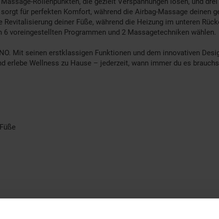
ssage-Rollenpunkten, die gezielt Verspannungen lösen, und drei vo
e sorgt für perfekten Komfort, während die Airbag-Massage deinen 
e Revitalisierung deiner Füße, während die Heizung im unteren Rüc
en 6 voreingestellten Programmen und 2 Massagetechniken wählen.
. Mit seinen erstklassigen Funktionen und dem innovativen Design 
d erlebe Wellness zu Hause – jederzeit, wann immer du es brauchs
 Füße