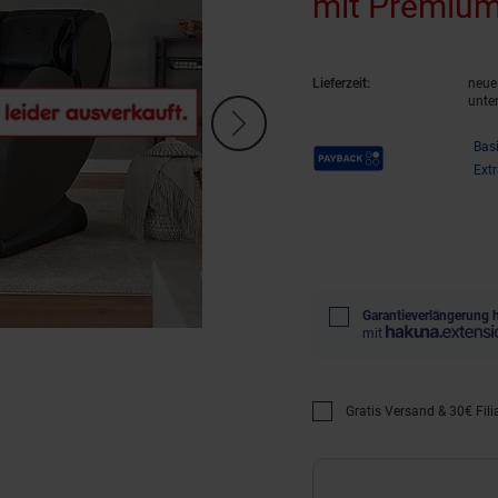
mit Premium
(Produkt akt
Lieferzeit:
neue 
unte
Payback Punkte
Bas
Ext
Garantieverlängerung 
mit
Gratis Versand & 30€ Filia
Promotion "Gratis Versan