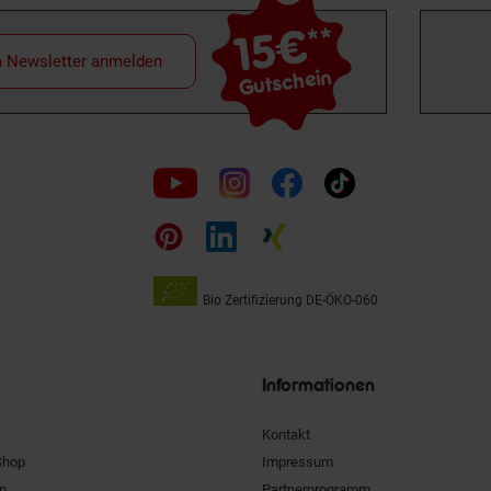
15€
**
m Newsletter anmelden
Gutschein
Folge
uns
auf
Bio Zertifizierung
DE-ÖKO-060
Unsere
Siegel
Informationen
Kontakt
Shop
Impressum
pp
Partnerprogramm