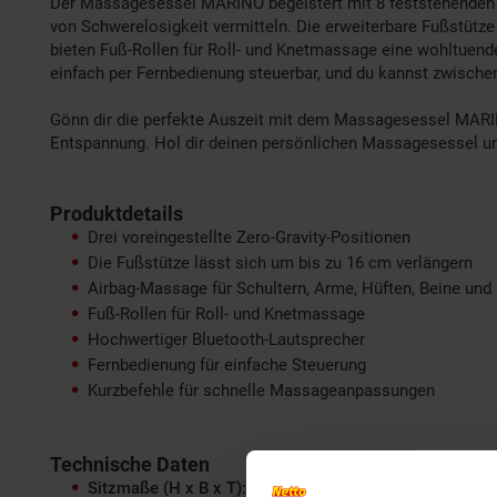
Der Massagesessel MARINO begeistert mit 8 feststehenden Ma
von Schwerelosigkeit vermitteln. Die erweiterbare Fußstütz
bieten Fuß-Rollen für Roll- und Knetmassage eine wohltuend
einfach per Fernbedienung steuerbar, und du kannst zwisch
Gönn dir die perfekte Auszeit mit dem Massagesessel MARINO
Entspannung. Hol dir deinen persönlichen Massagesessel un
Produktdetails
Drei voreingestellte Zero-Gravity-Positionen
Die Fußstütze lässt sich um bis zu 16 cm verlängern
Airbag-Massage für Schultern, Arme, Hüften, Beine und
Fuß-Rollen für Roll- und Knetmassage
Hochwertiger Bluetooth-Lautsprecher
Fernbedienung für einfache Steuerung
Kurzbefehle für schnelle Massageanpassungen
Technische Daten
Sitzmaße (H x B x T):
135,4 x 73,5 x 103 cm