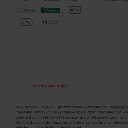
Vertrag widerrufen
Fußnoten
*Alle Preise in Euro (€) inkl. gesetzlicher Mehrwertsteuer, zzgl.
Versandkos
Preise (inkl. MwSt.) und Verkaufseinheiten (Stückzahl/Mengeneinheit) k
Statt- und durchgestrichene Preise beziehen sich auf unseren zuvor gefor
Alle Artikel solange der Vorrat reicht! Änderungen und Irrtümer vorbeha
Abgabe nur in haushaltsüblichen Mengen!