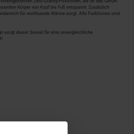
reingestellten Zero-Gravity-Positionen, die dir das Gefühl
gesamten Körper von Kopf bis Fuß entspannt. Zusätzlich
kenbereich für wohltuende Wärme sorgt. Alle Funktionen sind
sorgt dieser Sessel für eine unvergleichliche
t!