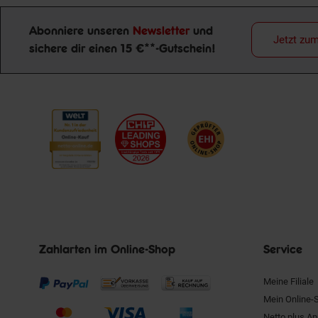
Abonniere unseren
Newsletter
und
Jetzt zu
sichere dir einen 15 €**-Gutschein!
Newsletter Anmeldung
Zahlarten im Online-Shop
Service
Meine Filiale
Mein Online-
Netto plus A