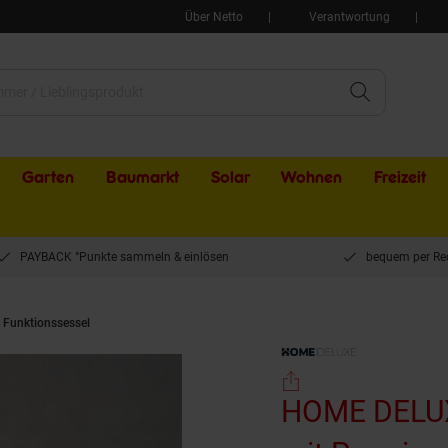
Über Netto
Verantwortung
Garten
Baumarkt
Solar
Wohnen
Freizeit
PAYBACK °Punkte sammeln & einlösen
bequem per Re
 Funktionssessel
HOME DELUXE Massagesessel MARINO mit Premium Webstoffp
HOME DELUX