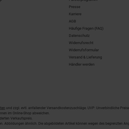
Presse
Karriere
AGB
Häufige Fragen (FAQ)
Datenschutz
Widerrufsrecht
Widerrufsformular
Versand & Lieferung
Händler werden
ten
und zzgl. evtl. anfallender Versandkostenzuschläge. UVP: Unverbindliche Preis
önnen im Online-Shop abweichen.
derten Verkaufspreis.
lten. Abbildungen ähnlich. Die abgebildeten Artikel können wegen des begrenzten A