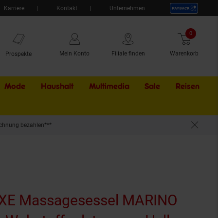
Karriere
Kontakt
Unternehmen
0
Artikel
Mein Konto
Filiale finden
Warenkorb
Prospekte
Mode
Haushalt
Multimedia
Sale
Externer Li
Reisen
chnung bezahlen***
olsterung - Hellgrau
E Massagesessel MARINO