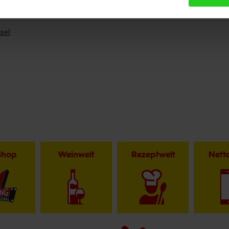
sel
Shop
Weinwelt
Rezeptwelt
Net