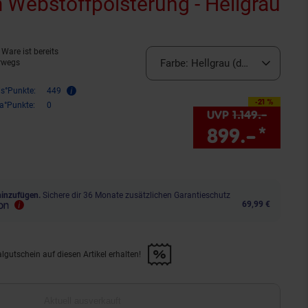
 Webstoffpolsterung - Hellgrau
uell ausverkauft)
Ware ist bereits
Farbe:
Hellgrau (derzeit ausverk
rwegs
is°Punkte:
449
-21 %
Sie Sparen 21 Prozent,
ra°Punkte:
0
UVP
1.149.–
UVP : 
899.–
*
Sie 
hinzufügen.
Sichere dir 36 Monate zusätzlichen Garantieschutz
69,99 €
lgutschein auf diesen Artikel erhalten!
d &amp; 30€ Filialgutschein auf diesen Artikel erhalten!" anwenden
Aktuell ausverkauft