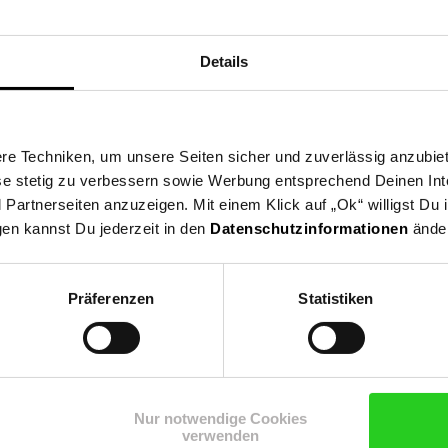
Details
ellbar
e Techniken, um unsere Seiten sicher und zuverlässig anzubiet
ese stetig zu verbessern sowie Werbung entsprechend Deinen In
artnerseiten anzuzeigen. Mit einem Klick auf „Ok“ willigst Du
gen kannst Du jederzeit in den
Datenschutzinformationen
änder
el, um die Liegeposition nutzen zu können
Präferenzen
Statistiken
Nur notwendige Cookies
verwenden