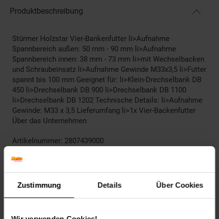
Produktbeschreibung
Stürmer Holzstar Vier-Bankenfutter li>Aufnahme
Spannbereich außen: 50 mm - 90 mm li>Aufnahme
Spannbereich innen: 38 mm - 73 mm li>mit Wechselbacken
und Schraubeinsatz li>Aufnahme Gewinde M33x3,5 li>Futter
spannt bis 100 mm Geeignet für: li>Klein-Drechselbank DB
450 li>Drechselbank DB 900 li>Drechselbank DB 1100
li>Drechselbank DB 1202 Technische Details: li>Aufnahme
Gewinde: M33 x 3,5 Lieferumfang li>1x Vier-Backenfutter
Über das Unternehmen
Artikelnummer: 2807439000
EAN: 4036351017035
Artikel gehört zur Kategorie:
Weiteres Werkzeug
Zustimmung
Details
Über Cookies
Versandinformationen
Wir verwenden Cookies!