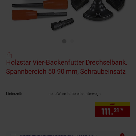
Holzstar Vier-Backenfutter Drechselbank,
Spannbereich 50-90 mm, Schraubeinsatz
(Pr
Lieferzeit:
neue Ware ist bereits unterwegs
nur
111.
*
nur
21