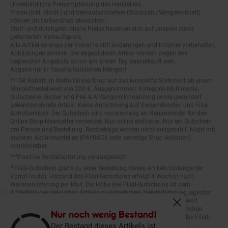
Preise (inkl. MwSt.) und Verkaufseinheiten (Stückzahl/Mengeneinheit)
können im Online-Shop abweichen.
Statt- und durchgestrichene Preise beziehen sich auf unseren zuvor
geforderten Verkaufspreis.
Alle Artikel solange der Vorrat reicht! Änderungen und Irrtümer vorbehalten.
Abbildungen ähnlich. Die abgebildeten Artikel können wegen des
begrenzten Angebots schon am ersten Tag ausverkauft sein.
Abgabe nur in haushaltsüblichen Mengen!
**15€ Rabatt im Netto Online-Shop auf das komplette Sortiment ab einem
Mindestbestellwert von 200 €. Ausgenommen: Kategorie Multimedia,
Gutscheine, Bücher und Pre- & Anfangsmilchnahrung sowie gesondert
gekennzeichnete Artikel. Keine Anrechnung auf Versandkosten und Filial-
Abholservices. Der Gutschein wird nur einmalig an Neuanmelder für den
Online-Shop-Newsletter versendet. Nur online einlösbar. Nur ein Gutschein
pro Person und Bestellung. Restbeträge werden nicht ausgezahlt. Nicht mit
anderen Aktionsvorteilen (PAYBACK oder sonstige Shop-Aktionen)
kombinierbar.
***Positive Bonitätsprüfung vorausgesetzt
²⁰Filial-Gutschein gratis zu jeder Bestellung dieses Artikels (solange der
Vorrat reicht). Versand des Filial-Gutscheins erfolgt 4 Wochen nach
Warenanlieferung per Mail. Die Höhe des Filial-Gutscheins ist dem
Artikelbild des gekauften Artikels zu entnehmen. Vervielfältigung jeglicher
Art nicht gestattet. Der Filial-Gutschein ist ohne Mindesteinkaufswert
einlösbar. Nicht mit anderen Aktionsvorteilen (PAYBACK oder sonstige
Fenster schliess
Shop-Aktionen) kombinierbar. Der jeweilige Gültigkeitszeitraum des Filial-
Nur noch wenig Bestand!
Gutscheins ist darauf vermerkt.
Der Bestand dieses Artikels ist