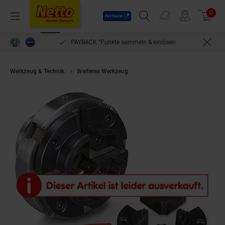
Payback
Prospekte
0
Arti
Menü
Suchfeld einblenden
Filiale finden
Warenkorb
PAYBACK °Punkte sammeln & einlösen
Werkzeug & Technik
Weiteres Werkzeug
Holzstar Vier-Backenfutter Dr