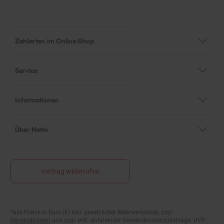
Zahlarten im Online-Shop
Service
Informationen
Über Netto
Vertrag widerrufen
*Alle Preise in Euro (€) inkl. gesetzlicher Mehrwertsteuer, zzgl.
Fußnoten
Versandkosten
und zzgl. evtl. anfallender Versandkostenzuschläge. UVP:
Unverbindliche Preisempfehlung des Herstellers.