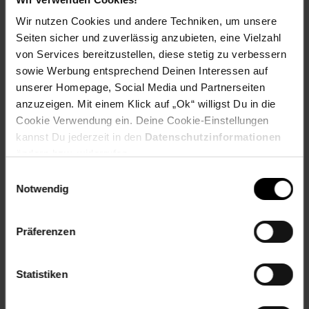
Wir nutzen Cookies und andere Techniken, um unsere
Herstellerinformationen
Seiten sicher und zuverlässig anzubieten, eine Vielzahl
von Services bereitzustellen, diese stetig zu verbessern
sowie Werbung entsprechend Deinen Interessen auf
Fußzeile
Weitere Online-Angebote
unserer Homepage, Social Media und Partnerseiten
anzuzeigen. Mit einem Klick auf „Ok“ willigst Du in die
Cookie Verwendung ein. Deine Cookie-Einstellungen
Netto Reisen
TV-Shop
Weinwelt
kannst Du jederzeit in den
Datenschutzinformationen
ändern bzw. widerrufen.
Einwilligungsauswahl
Notwendig
Rezeptwelt
NettoKOM
Karriere
Präferenzen
Statistiken