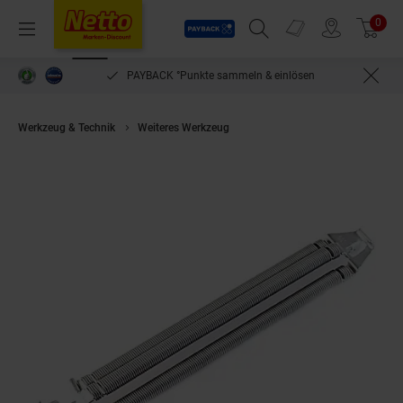
Payback
Prospekte
0
Arti
Menü
Suchfeld einblenden
Filiale finden
Warenkorb
PAYBACK °Punkte sammeln & einlösen
Werkzeug & Technik
Weiteres Werkzeug
Hörmann Zugfederpaket Kennzei