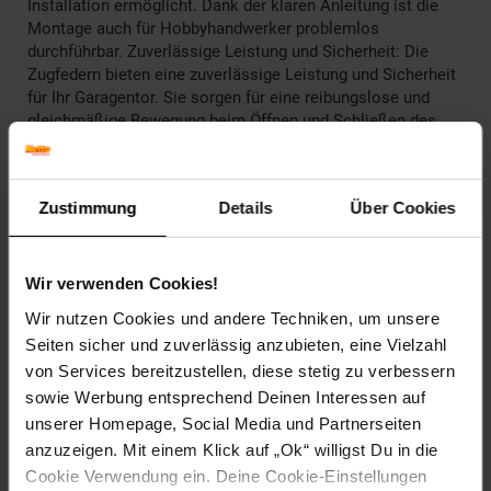
Installation ermöglicht. Dank der klaren Anleitung ist die
Montage auch für Hobbyhandwerker problemlos
durchführbar. Zuverlässige Leistung und Sicherheit: Die
Zugfedern bieten eine zuverlässige Leistung und Sicherheit
für Ihr Garagentor. Sie sorgen für eine reibungslose und
gleichmäßige Bewegung beim Öffnen und Schließen des
Tores und tragen dazu bei, Unfälle und Beschädigungen zu
vermeiden. Original Hörmann Ersatzteil: Als offizielles
Ersatzteil von Hörmann können Sie sich auf die Qualität
Zustimmung
Details
Über Cookies
und Zuverlässigkeit des Zugfederpakets verlassen. Es
wurde nach den höchsten Standards hergestellt, um eine
erstklassige Leistung und Langlebigkeit zu gewährleisten
und Ihre Garagentorwartung zu vereinfachen. Lieferumfang
Wir verwenden Cookies!
1 x Zugfederpaket
Wir nutzen Cookies und andere Techniken, um unsere
Seiten sicher und zuverlässig anzubieten, eine Vielzahl
Artikelnummer: 2806900000
von Services bereitzustellen, diese stetig zu verbessern
EAN: 4005954263637
Artikel gehört zur Kategorie:
Weiteres Werkzeug
sowie Werbung entsprechend Deinen Interessen auf
unserer Homepage, Social Media und Partnerseiten
anzuzeigen. Mit einem Klick auf „Ok“ willigst Du in die
Cookie Verwendung ein. Deine Cookie-Einstellungen