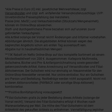
*Alle Preise in Euro (€) inkl. gesetzlicher Mehrwertsteuer, zzgl.
Fußnoten
Versandkosten
und zzgl. evtl. anfallender Versandkostenzuschläge. UVP:
Unverbindliche Preisempfehlung des Herstellers.
Preise (inkl. MwSt.) und Verkaufseinheiten (Stückzahl/Mengeneinheit)
können im Online-Shop abweichen.
Statt- und durchgestrichene Preise beziehen sich auf unseren zuvor
geforderten Verkaufspreis.
Alle Artikel solange der Vorrat reicht! Änderungen und Irrtümer vorbehalten.
Abbildungen ähnlich. Die abgebildeten Artikel können wegen des
begrenzten Angebots schon am ersten Tag ausverkauft sein.
Abgabe nur in haushaltsüblichen Mengen!
**15€ Rabatt im Netto Online-Shop auf das komplette Sortiment ab einem
Mindestbestellwert von 200 €. Ausgenommen: Kategorie Multimedia,
Gutscheine, Bücher und Pre- & Anfangsmilchnahrung sowie gesondert
gekennzeichnete Artikel. Keine Anrechnung auf Versandkosten und Filial-
Abholservices. Der Gutschein wird nur einmalig an Neuanmelder für den
Online-Shop-Newsletter versendet. Nur online einlösbar. Nur ein Gutschein
pro Person und Bestellung. Restbeträge werden nicht ausgezahlt. Nicht mit
anderen Aktionsvorteilen (PAYBACK oder sonstige Shop-Aktionen)
kombinierbar.
***Positive Bonitätsprüfung vorausgesetzt
²⁰Filial-Gutschein gratis zu jeder Bestellung dieses Artikels (solange der
Vorrat reicht). Versand des Filial-Gutscheins erfolgt 4 Wochen nach
Warenanlieferung per Mail. Die Höhe des Filial-Gutscheins ist dem
Artikelbild des gekauften Artikels zu entnehmen. Vervielfältigung jeglicher