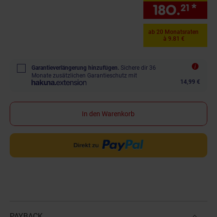
180.
*
nur
21
ab 20 Monatsraten
à 9.81 €
Garantieverlängerung hinzufügen.
Sichere dir 36
Monate zusätzlichen Garantieschutz mit
14,99 €
In den Warenkorb
PAYBACK