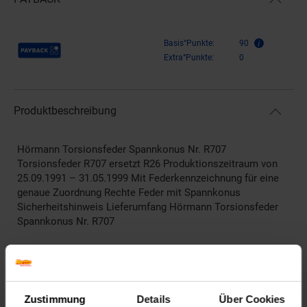
Payback Punkte
Basis°Punkte:
90
Extra°Punkte:
0
Produktbeschreibung
Hörmann Torsionsfeder Spannkonus Nr. R707
Torsionsfeder R707 ersetzt R26 Produktionszeitraum von
25.09.1991 – 31.05.1999 Mit Federkennzeichnung für eine
genaue Zuordnung Rechte Feder mit Spannkonus
Sicherheitshinweis Lieferumfang Hörmann Torsionsfeder
Spannkonus Nr. R707
Artikelnummer: 2806885000
EAN: 4042533685886
Artikel gehört zur Kategorie:
Haustüren & Zimmertüren
Zustimmung
Details
Über Cookies