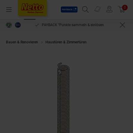
Payback
Prospekte
0
Arti
Menü
Suchfeld einblenden
Filiale finden
Warenkorb
PAYBACK °Punkte sammeln & einlösen
Bauen & Renovieren
Haustüren & Zimmertüren
Hörmann Torsionsfeder 