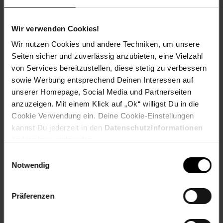
Versandinformationen
Wir verwenden Cookies!
Wir nutzen Cookies und andere Techniken, um unsere
Seiten sicher und zuverlässig anzubieten, eine Vielzahl
Herstellerinformationen
von Services bereitzustellen, diese stetig zu verbessern
sowie Werbung entsprechend Deinen Interessen auf
unserer Homepage, Social Media und Partnerseiten
anzuzeigen. Mit einem Klick auf „Ok“ willigst Du in die
Fußzeile
Cookie Verwendung ein. Deine Cookie-Einstellungen
Weitere Online-Angebote
kannst Du jederzeit in den
Datenschutzinformationen
ändern bzw. widerrufen.
Netto Reisen
TV-Shop
Weinwelt
Einwilligungsauswahl
Notwendig
Präferenzen
Rezeptwelt
NettoKOM
Karriere