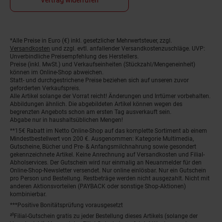
*Alle Preise in Euro (€) inkl. gesetzlicher Mehrwertsteuer, zzgl.
Fußnoten
Versandkosten
und zzgl. evtl. anfallender Versandkostenzuschläge. UVP:
Unverbindliche Preisempfehlung des Herstellers.
Preise (inkl. MwSt.) und Verkaufseinheiten (Stückzahl/Mengeneinheit)
können im Online-Shop abweichen.
Statt- und durchgestrichene Preise beziehen sich auf unseren zuvor
geforderten Verkaufspreis.
Alle Artikel solange der Vorrat reicht! Änderungen und Irrtümer vorbehalten.
Abbildungen ähnlich. Die abgebildeten Artikel können wegen des
begrenzten Angebots schon am ersten Tag ausverkauft sein.
Abgabe nur in haushaltsüblichen Mengen!
**15€ Rabatt im Netto Online-Shop auf das komplette Sortiment ab einem
Mindestbestellwert von 200 €. Ausgenommen: Kategorie Multimedia,
Gutscheine, Bücher und Pre- & Anfangsmilchnahrung sowie gesondert
gekennzeichnete Artikel. Keine Anrechnung auf Versandkosten und Filial-
Abholservices. Der Gutschein wird nur einmalig an Neuanmelder für den
Online-Shop-Newsletter versendet. Nur online einlösbar. Nur ein Gutschein
pro Person und Bestellung. Restbeträge werden nicht ausgezahlt. Nicht mit
anderen Aktionsvorteilen (PAYBACK oder sonstige Shop-Aktionen)
kombinierbar.
***Positive Bonitätsprüfung vorausgesetzt
²⁰Filial-Gutschein gratis zu jeder Bestellung dieses Artikels (solange der