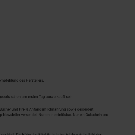
empfehlung des Herstellers.
ngebots schon am ersten Tag ausverkauft sein.
, Bücher und Pre- & Anfangsmilchnahrung sowie gesondert
-Newsletter versendet. Nur online einlösbar. Nur ein Gutschein pro
 per Mail. Die Höhe des Filial-Gutscheins ist dem Artikelbild des