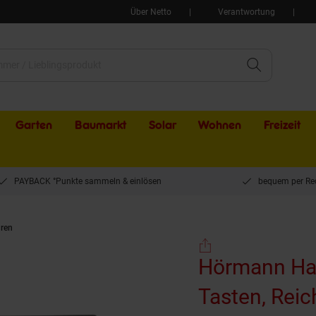
Über Netto
Verantwortung
Garten
Baumarkt
Solar
Wohnen
Freizeit
PAYBACK °Punkte sammeln & einlösen
bequem per Re
ren
Hörmann Handsender HSM 4, 868,3 MHz, 4 Tasten, Reichweite 30 m, mit Ba
Hörmann Han
Tasten, Reic