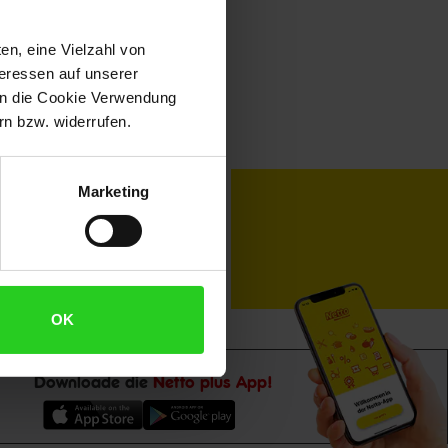
en, eine Vielzahl von
teressen auf unserer
 in die Cookie Verwendung
n bzw. widerrufen.
toKOM
Karriere
Marketing
OK
Downloade die
Netto plus App!