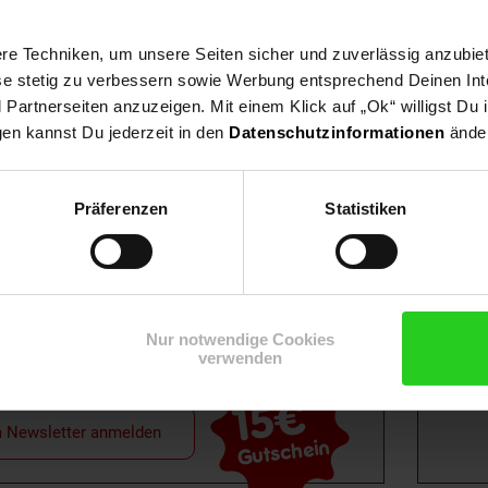
e Techniken, um unsere Seiten sicher und zuverlässig anzubiet
ese stetig zu verbessern sowie Werbung entsprechend Deinen In
artnerseiten anzuzeigen. Mit einem Klick auf „Ok“ willigst Du
gen kannst Du jederzeit in den
Datenschutzinformationen
änder
Shop
Weinwelt
Rezeptwelt
Net
Präferenzen
Statistiken
Nur notwendige Cookies
verwenden
15€
**
m Newsletter anmelden
Gutschein