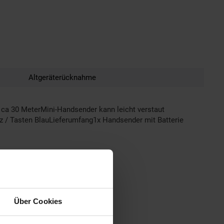
Altgeräterücknahme
ca 30 MeterMini-Handsender kann leicht verstaut
z / Tasten BlauLieferumfang1x Handsender mit Batterie
Über Cookies