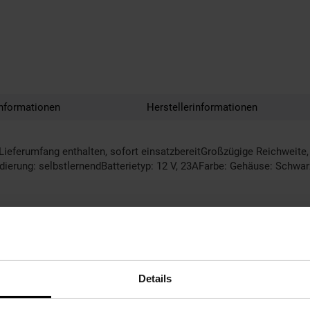
nformationen
Herstellerinformationen
erumfang enthalten, sofort einsatzbereitGroßzügige Reichweite, 
erung: selbstlernendBatterietyp: 12 V, 23AFarbe: Gehäuse: Schwar
Details