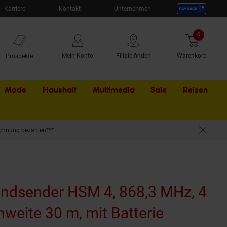
Karriere
Kontakt
Unternehmen
0
Artikel
Mein Konto
Filiale finden
Warenkorb
Prospekte
Mode
Haushalt
Multimedia
Sale
Externer Li
Reisen
chnung bezahlen***
tterie
dsender HSM 4, 868,3 MHz, 4
hweite 30 m, mit Batterie