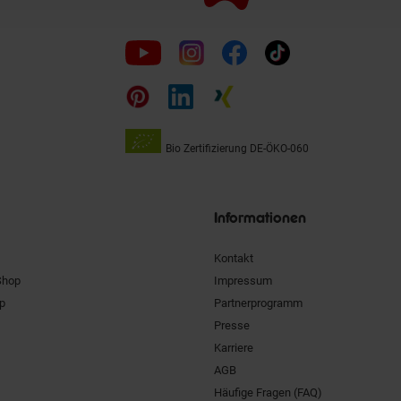
Folge
uns
auf
Bio Zertifizierung
DE-ÖKO-060
Unsere
Siegel
Informationen
Kontakt
Shop
Impressum
pp
Partnerprogramm
Presse
Karriere
AGB
Häufige Fragen (FAQ)