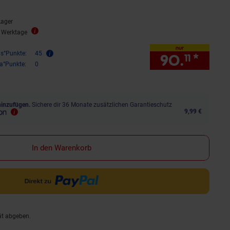
Lager
3 Werktage
nur
is°Punkte:
45
90.
*
nur 
11
ra°Punkte:
0
hinzufügen.
Sichere dir 36 Monate zusätzlichen Garantieschutz
9,99 €
In den Warenkorb
ät abgeben.