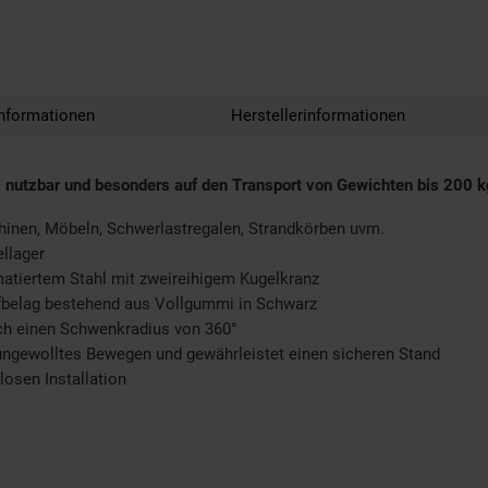
nformationen
Herstellerinformationen
g nutzbar und besonders auf den Transport von Gewichten bis 200 k
chinen, Möbeln, Schwerlastregalen, Strandkörben uvm.
llager
atiertem Stahl mit zweireihigem Kugelkranz
fbelag bestehend aus Vollgummi in Schwarz
ch einen Schwenkradius von 360°
 ungewolltes Bewegen und gewährleistet einen sicheren Stand
osen Installation