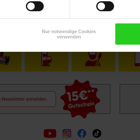
Nur notwendige Cookies
Shop
Weinwelt
Rezeptwelt
Net
verwenden
15€
**
m Newsletter anmelden
Gutschein
Folge
uns