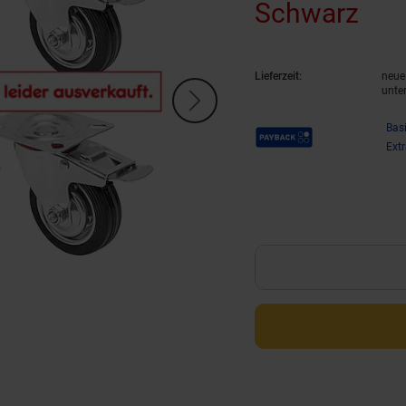
Schwarz
(Pr
Lieferzeit:
neue 
unte
Payback Punkte
Bas
Ext