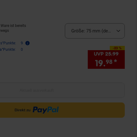
odukt aktuell ausverkauft)
Ware ist bereits
Größe:
75 mm (derzeit ausverka
rwegs
is°Punkte:
9
-23 %
Sie Sparen 23 Prozent,
ra°Punkte:
0
UVP
25.
99
UVP : 2
19.
*
Sie 
98
Aktuell ausverkauft