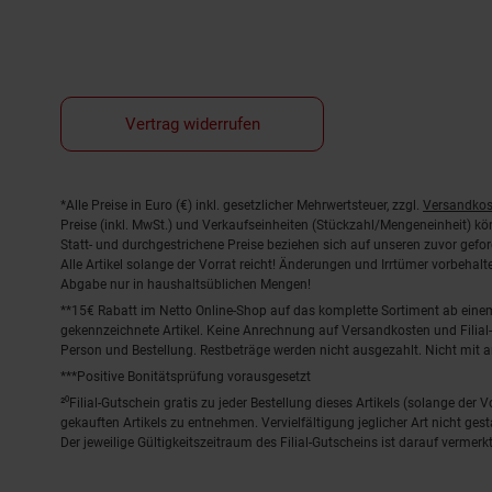
Vertrag widerrufen
Fußnoten
*Alle Preise in Euro (€) inkl. gesetzlicher Mehrwertsteuer, zzgl.
Versandkos
Preise (inkl. MwSt.) und Verkaufseinheiten (Stückzahl/Mengeneinheit) k
Statt- und durchgestrichene Preise beziehen sich auf unseren zuvor gefor
Alle Artikel solange der Vorrat reicht! Änderungen und Irrtümer vorbeha
Abgabe nur in haushaltsüblichen Mengen!
**15€ Rabatt im Netto Online-Shop auf das komplette Sortiment ab ein
gekennzeichnete Artikel. Keine Anrechnung auf Versandkosten und Filial-
Person und Bestellung. Restbeträge werden nicht ausgezahlt. Nicht mit 
***Positive Bonitätsprüfung vorausgesetzt
²⁰Filial-Gutschein gratis zu jeder Bestellung dieses Artikels (solange der
gekauften Artikels zu entnehmen. Vervielfältigung jeglicher Art nicht ge
Der jeweilige Gültigkeitszeitraum des Filial-Gutscheins ist darauf vermerkt