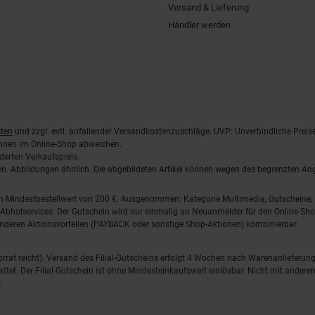
Versand & Lieferung
Händler werden
ten
und zzgl. evtl. anfallender Versandkostenzuschläge. UVP: Unverbindliche Preis
önnen im Online-Shop abweichen.
derten Verkaufspreis.
lten. Abbildungen ähnlich. Die abgebildeten Artikel können wegen des begrenzten A
em Mindestbestellwert von 200 €. Ausgenommen: Kategorie Multimedia, Gutscheine
Abholservices. Der Gutschein wird nur einmalig an Neuanmelder für den Online-Shop
anderen Aktionsvorteilen (PAYBACK oder sonstige Shop-Aktionen) kombinierbar.
 Vorrat reicht). Versand des Filial-Gutscheins erfolgt 4 Wochen nach Warenanlieferung
stattet. Der Filial-Gutschein ist ohne Mindesteinkaufswert einlösbar. Nicht mit and
.