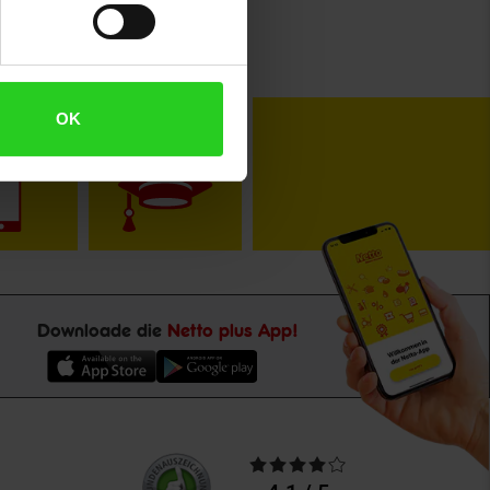
OK
toKOM
Karriere
Downloade die
Netto plus App!
Unsere
Durchschnittliche
Kundenbewertungen
Bewertungen