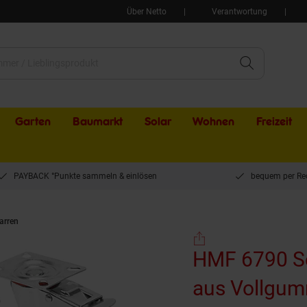
Über Netto
Verantwortung
Garten
Baumarkt
Solar
Wohnen
Freizeit
PAYBACK °Punkte sammeln & einlösen
bequem per Re
arren
HMF 6790 Schwerlastrollen mit Bremse aus Vollgummi, 4 Stück, 75 mm, 
HMF 6790 Sc
aus Vollgumm