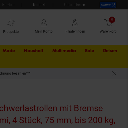
Karriere
Kontakt
Unternehmen
0
Artikel
Mein Konto
Filiale finden
Warenkorb
Prospekte
Mode
Haushalt
Multimedia
Sale
Externer Li
Reisen
chnung bezahlen***
bis 200 kg, Schwarz
hwerlastrollen mit Bremse
i, 4 Stück, 75 mm, bis 200 kg,