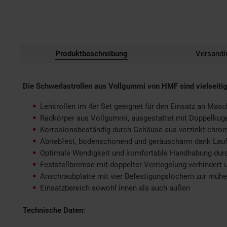
Produktbeschreibung
Versandi
Die Schwerlastrollen aus Vollgummi von HMF sind vielseiti
Lenkrollen im 4er Set geeignet für den Einsatz an Mas
Radkörper aus Vollgummi, ausgestattet mit Doppelkuge
Korrosionsbeständig durch Gehäuse aus verzinkt-chrom
Abriebfest, bodenschonend und geräuscharm dank Lau
Optimale Wendigkeit und komfortable Handhabung dur
Feststellbremse mit doppelter Verriegelung verhindert
Anschraubplatte mit vier Befestigungslöchern zur mühel
Einsatzbereich sowohl innen als auch außen
Technische Daten: