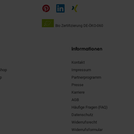
auf
Bio Zertifizierung
DE-ÖKO-060
Unsere
Siegel
Informationen
Kontakt
Shop
Impressum
pp
Partnerprogramm
Presse
Karriere
AGB
Häufige Fragen (FAQ)
Datenschutz
Widerrufsrecht
Widerrufsformular