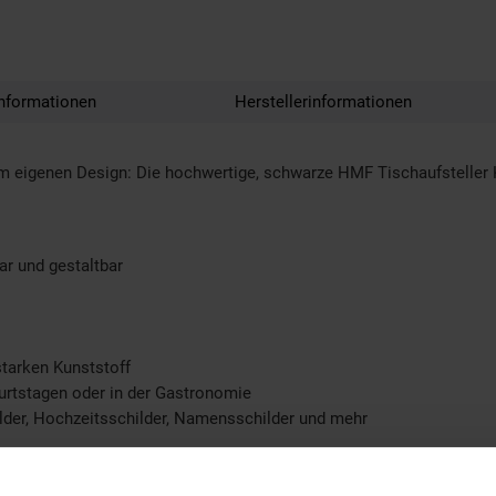
nformationen
Herstellerinformationen
im eigenen Design: Die hochwertige, schwarze HMF Tischaufsteller Kr
bar und gestaltbar
starken Kunststoff
burtstagen oder in der Gastronomie
hilder, Hochzeitsschilder, Namensschilder und mehr