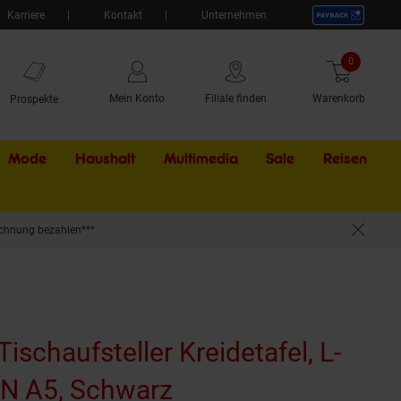
Karriere
Kontakt
Unternehmen
0
Artikel
Mein Konto
Filiale finden
Warenkorb
Prospekte
Mode
Haushalt
Multimedia
Sale
Externer Li
Reisen
chnung bezahlen***
schaufsteller Kreidetafel, L-
DIN A5, Schwarz
(Produkt aktuell au