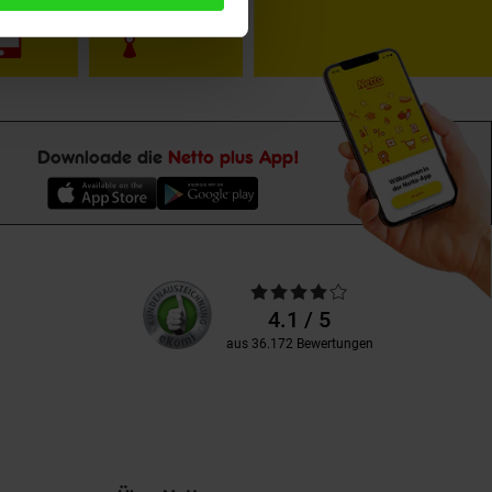
Downloade die
Netto plus App!
Unsere
Durchschnittliche
Kundenbewertungen
Bewertungen
4.1 / 5
aus 36.172 Bewertungen