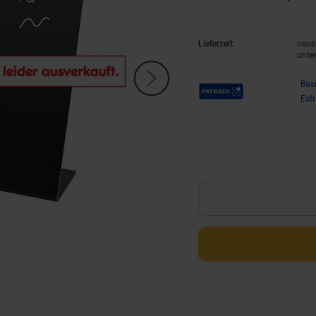
Lieferzeit:
neue 
unte
Payback Punkte
Bas
Ext