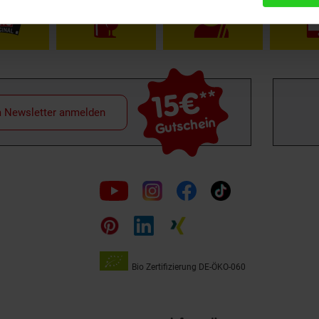
15€
**
m Newsletter anmelden
Gutschein
Folge
uns
auf
Bio Zertifizierung
DE-ÖKO-060
Unsere
Siegel