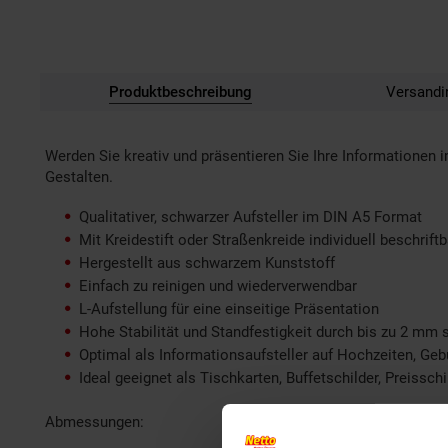
Produktbeschreibung
Versandi
Werden Sie kreativ und präsentieren Sie Ihre Informationen 
Gestalten.
Qualitativer, schwarzer Aufsteller im DIN A5 Format
Mit Kreidestift oder Straßenkreide individuell beschrift
Hergestellt aus schwarzem Kunststoff
Einfach zu reinigen und wiederverwendbar
L-Aufstellung für eine einseitige Präsentation
Hohe Stabilität und Standfestigkeit durch bis zu 2 mm 
Optimal als Informationsaufsteller auf Hochzeiten, Ge
Ideal geeignet als Tischkarten, Buffetschilder, Preissc
Abmessungen: