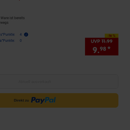
Ware ist bereits
rwegs
is°Punkte:
4
-16 %
Sie Sparen 16 Prozent,
UVP
11.
99
UVP : 1
ra°Punkte:
0
9.
*
Sie S
98
Aktuell ausverkauft