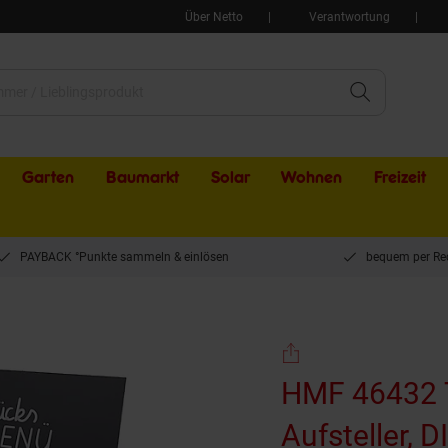
Über Netto
Verantwortung
Garten
Baumarkt
Solar
Wohnen
Freizeit
PAYBACK °Punkte sammeln & einlösen
bequem per Re
46432 Tischaufsteller Kreidetafel, L-Aufsteller, DIN A5, Schwarz
HMF 46432 Ti
Aufsteller, 