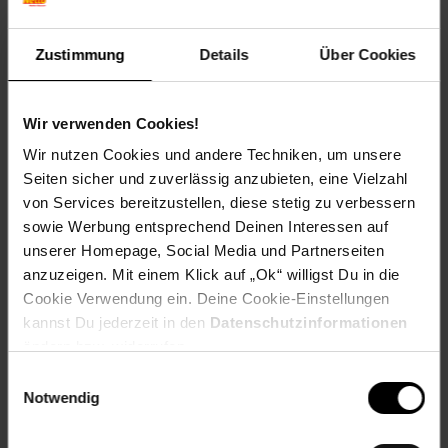
Versandinformationen
Zustimmung
Details
Über Cookies
Herstellerinformationen
Wir verwenden Cookies!
Wir nutzen Cookies und andere Techniken, um unsere
Seiten sicher und zuverlässig anzubieten, eine Vielzahl
Fußzeile
Weitere Online-Angebote
von Services bereitzustellen, diese stetig zu verbessern
sowie Werbung entsprechend Deinen Interessen auf
Netto Reisen
TV-Shop
Weinwelt
unserer Homepage, Social Media und Partnerseiten
anzuzeigen. Mit einem Klick auf „Ok“ willigst Du in die
Cookie Verwendung ein. Deine Cookie-Einstellungen
kannst Du jederzeit in den
Datenschutzinformationen
ändern bzw. widerrufen.
Einwilligungsauswahl
Rezeptwelt
NettoKOM
Karriere
Notwendig