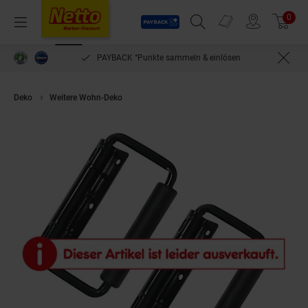
Payback
Prospekte
0
Arti
Menü
Suchfeld einblenden
Filiale finden
Warenkorb
PAYBACK °Punkte sammeln & einlösen
Deko
Weitere Wohn-Deko
HMF 14991-02 Klappgriff 2er Set, Gefedert, 3