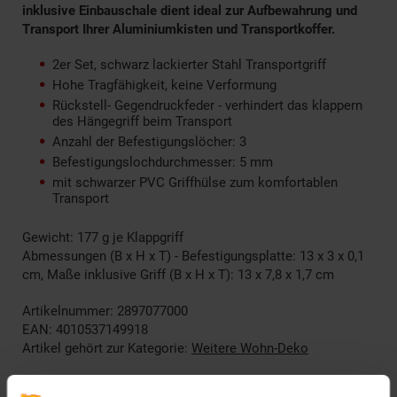
inklusive Einbauschale dient ideal zur Aufbewahrung und
Transport Ihrer Aluminiumkisten und Transportkoffer.
2er Set, schwarz lackierter Stahl Transportgriff
Hohe Tragfähigkeit, keine Verformung
Rückstell- Gegendruckfeder - verhindert das klappern
des Hängegriff beim Transport
Anzahl der Befestigungslöcher: 3
Befestigungslochdurchmesser: 5 mm
mit schwarzer PVC Griffhülse zum komfortablen
Transport
Gewicht: 177 g je Klappgriff
Abmessungen (B x H x T) - Befestigungsplatte: 13 x 3 x 0,1
cm, Maße inklusive Griff (B x H x T): 13 x 7,8 x 1,7 cm
Artikelnummer: 2897077000
EAN: 4010537149918
Artikel gehört zur Kategorie:
Weitere Wohn-Deko