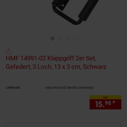
HMF 14991-02 Klappgriff 2er Set,
Gefedert, 3 Loch, 13 x 3 cm, Schwarz
(Produk
Lieferzeit:
neue Ware ist bereits unterwegs
nur
15.
*
nur
98