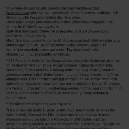
*Alle Preise in Euro (€) inkl. gesetzlicher Mehrwertsteuer, zzgl.
Fußnoten
Versandkosten
und zzgl. evtl. anfallender Versandkostenzuschläge. UVP:
Unverbindliche Preisempfehlung des Herstellers.
Preise (inkl. MwSt.) und Verkaufseinheiten (Stückzahl/Mengeneinheit)
können im Online-Shop abweichen.
Statt- und durchgestrichene Preise beziehen sich auf unseren zuvor
geforderten Verkaufspreis.
Alle Artikel solange der Vorrat reicht! Änderungen und Irrtümer vorbehalten.
Abbildungen ähnlich. Die abgebildeten Artikel können wegen des
begrenzten Angebots schon am ersten Tag ausverkauft sein.
Abgabe nur in haushaltsüblichen Mengen!
**15€ Rabatt im Netto Online-Shop auf das komplette Sortiment ab einem
Mindestbestellwert von 200 €. Ausgenommen: Kategorie Multimedia,
Gutscheine, Bücher und Pre- & Anfangsmilchnahrung sowie gesondert
gekennzeichnete Artikel. Keine Anrechnung auf Versandkosten und Filial-
Abholservices. Der Gutschein wird nur einmalig an Neuanmelder für den
Online-Shop-Newsletter versendet. Nur online einlösbar. Nur ein Gutschein
pro Person und Bestellung. Restbeträge werden nicht ausgezahlt. Nicht mit
anderen Aktionsvorteilen (PAYBACK oder sonstige Shop-Aktionen)
kombinierbar.
***Positive Bonitätsprüfung vorausgesetzt
²⁰Filial-Gutschein gratis zu jeder Bestellung dieses Artikels (solange der
Vorrat reicht). Versand des Filial-Gutscheins erfolgt 4 Wochen nach
Warenanlieferung per Mail. Die Höhe des Filial-Gutscheins ist dem
Artikelbild des gekauften Artikels zu entnehmen. Vervielfältigung jeglicher
Art nicht gestattet. Der Filial-Gutschein ist ohne Mindesteinkaufswert