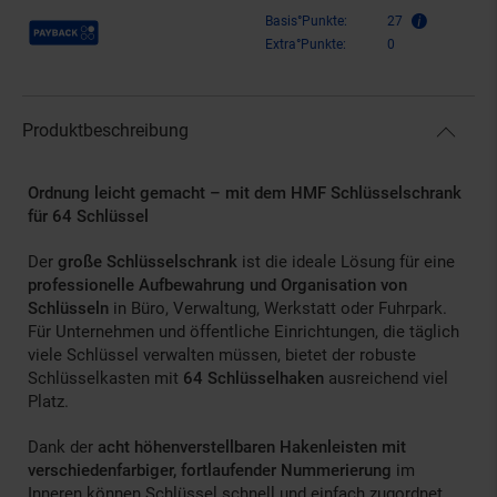
Payback Punkte
Basis°Punkte:
27
Extra°Punkte:
0
Produktbeschreibung
Ordnung leicht gemacht – mit dem HMF Schlüsselschrank
für 64 Schlüssel
Der
große Schlüsselschrank
ist die ideale Lösung für eine
professionelle Aufbewahrung und Organisation von
Schlüsseln
in Büro, Verwaltung, Werkstatt oder Fuhrpark.
Für Unternehmen und öffentliche Einrichtungen, die täglich
viele Schlüssel verwalten müssen, bietet der robuste
Schlüsselkasten mit
64 Schlüsselhaken
ausreichend viel
Platz.
Dank der
acht höhenverstellbaren Hakenleisten mit
verschiedenfarbiger, fortlaufender Nummerierung
im
Inneren können Schlüssel schnell und einfach zugordnet