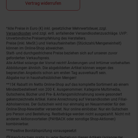
Vertrag widerrufen
*Alle Preise in Euro (€) inkl. gesetzlicher Mehrwertsteuer, zzgl.
Fußnoten
Versandkosten
und zzgl. evtl. anfallender Versandkostenzuschläge. UVP:
Unverbindliche Preisempfehlung des Herstellers.
Preise (inkl. MwSt.) und Verkaufseinheiten (Stückzahl/Mengeneinheit)
können im Online-Shop abweichen.
Statt- und durchgestrichene Preise beziehen sich auf unseren zuvor
geforderten Verkaufspreis.
Alle Artikel solange der Vorrat reicht! Änderungen und Irrtümer vorbehalten.
Abbildungen ähnlich. Die abgebildeten Artikel können wegen des
begrenzten Angebots schon am ersten Tag ausverkauft sein.
Abgabe nur in haushaltsüblichen Mengen!
**15€ Rabatt im Netto Online-Shop auf das komplette Sortiment ab einem
Mindestbestellwert von 200 €. Ausgenommen: Kategorie Multimedia,
Gutscheine, Bücher und Pre- & Anfangsmilchnahrung sowie gesondert
gekennzeichnete Artikel. Keine Anrechnung auf Versandkosten und Filial-
Abholservices. Der Gutschein wird nur einmalig an Neuanmelder für den
Online-Shop-Newsletter versendet. Nur online einlösbar. Nur ein Gutschein
pro Person und Bestellung. Restbeträge werden nicht ausgezahlt. Nicht mit
anderen Aktionsvorteilen (PAYBACK oder sonstige Shop-Aktionen)
kombinierbar.
***Positive Bonitätsprüfung vorausgesetzt
²⁰Filial-Gutschein gratis zu jeder Bestellung dieses Artikels (solange der