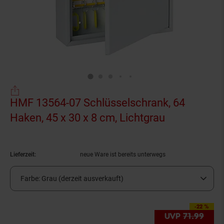
HMF 13564-07 Schlüsselschrank, 64
Haken, 45 x 30 x 8 cm, Lichtgrau
(Produkt akt
Lieferzeit:
neue Ware ist bereits unterwegs
Farbe:
Grau (derzeit ausverkauft)
-22 %
Sie Sparen 22 Proze
UVP
71.
99
UVP 