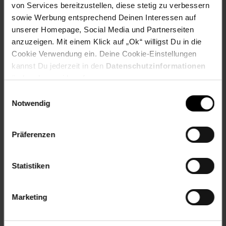
Artikel gehört zur Kategorie:
Tresore & Sicherheitsschränke
von Services bereitzustellen, diese stetig zu verbessern
sowie Werbung entsprechend Deinen Interessen auf
unserer Homepage, Social Media und Partnerseiten
anzuzeigen. Mit einem Klick auf „Ok“ willigst Du in die
Versandinformationen
Cookie Verwendung ein. Deine Cookie-Einstellungen
kannst Du jederzeit in den
Datenschutzinformationen
ändern bzw. widerrufen.
Herstellerinformationen
Einwilligungsauswahl
Notwendig
Fußzeile
Weitere Online-Angebote
Präferenzen
Netto Reisen
TV-Shop
Weinwelt
Statistiken
Marketing