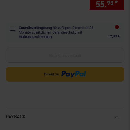
55.
*
Sie
98
Garantieverlängerung hinzufügen.
Sichere dir 36
Monate zusätzlichen Garantieschutz mit
12,99 €
Aktuell ausverkauft
PAYBACK