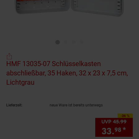
HMF 13035-07 Schlüsselkasten
abschließbar, 35 Haken, 32 x 23 x 7,5 cm,
Lichtgrau
(Produkt aktuell ausverkauft)
Lieferzeit:
neue Ware ist bereits unterwegs
-26 %
Sie Sparen 26 Prozen
UVP
45.
99
UVP 
33.
*
Sie
98