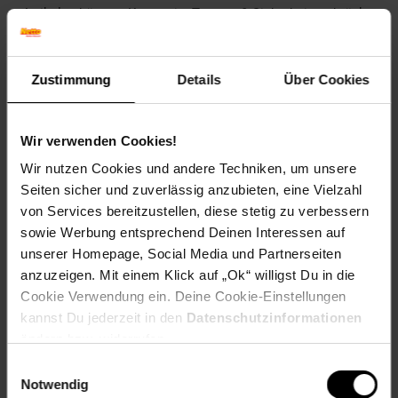
Artikel gehört zur Kategorie:
Tresore & Sicherheitsschränke
Zustimmung
Details
Über Cookies
Versandinformationen
Wir verwenden Cookies!
Herstellerinformationen
Wir nutzen Cookies und andere Techniken, um unsere
Seiten sicher und zuverlässig anzubieten, eine Vielzahl
von Services bereitzustellen, diese stetig zu verbessern
Fußzeile
Weitere Online-Angebote
sowie Werbung entsprechend Deinen Interessen auf
unserer Homepage, Social Media und Partnerseiten
anzuzeigen. Mit einem Klick auf „Ok“ willigst Du in die
Netto Reisen
TV-Shop
Weinwelt
Cookie Verwendung ein. Deine Cookie-Einstellungen
kannst Du jederzeit in den
Datenschutzinformationen
ändern bzw. widerrufen.
Einwilligungsauswahl
Notwendig