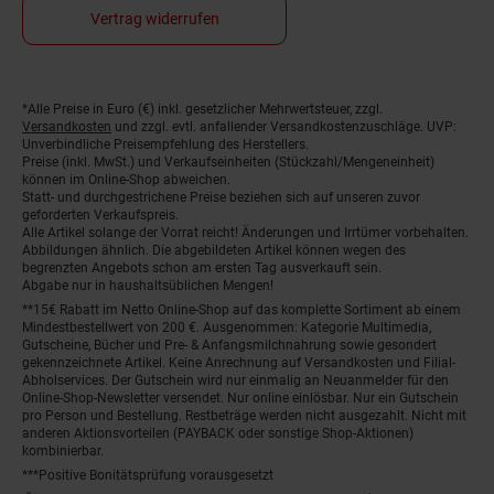
Vertrag widerrufen
*Alle Preise in Euro (€) inkl. gesetzlicher Mehrwertsteuer, zzgl.
Fußnoten
Versandkosten
und zzgl. evtl. anfallender Versandkostenzuschläge. UVP:
Unverbindliche Preisempfehlung des Herstellers.
Preise (inkl. MwSt.) und Verkaufseinheiten (Stückzahl/Mengeneinheit)
können im Online-Shop abweichen.
Statt- und durchgestrichene Preise beziehen sich auf unseren zuvor
geforderten Verkaufspreis.
Alle Artikel solange der Vorrat reicht! Änderungen und Irrtümer vorbehalten.
Abbildungen ähnlich. Die abgebildeten Artikel können wegen des
begrenzten Angebots schon am ersten Tag ausverkauft sein.
Abgabe nur in haushaltsüblichen Mengen!
**15€ Rabatt im Netto Online-Shop auf das komplette Sortiment ab einem
Mindestbestellwert von 200 €. Ausgenommen: Kategorie Multimedia,
Gutscheine, Bücher und Pre- & Anfangsmilchnahrung sowie gesondert
gekennzeichnete Artikel. Keine Anrechnung auf Versandkosten und Filial-
Abholservices. Der Gutschein wird nur einmalig an Neuanmelder für den
Online-Shop-Newsletter versendet. Nur online einlösbar. Nur ein Gutschein
pro Person und Bestellung. Restbeträge werden nicht ausgezahlt. Nicht mit
anderen Aktionsvorteilen (PAYBACK oder sonstige Shop-Aktionen)
kombinierbar.
***Positive Bonitätsprüfung vorausgesetzt