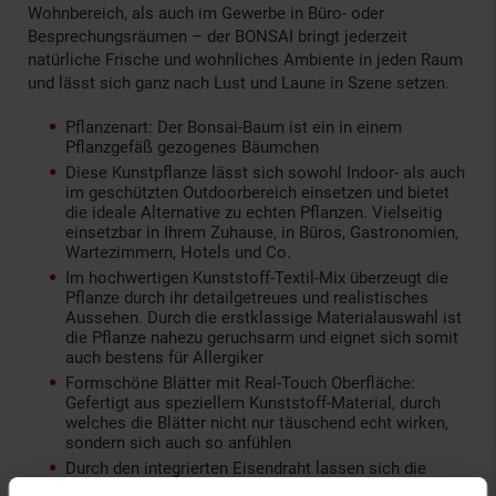
Wohnbereich, als auch im Gewerbe in Büro- oder
Besprechungsräumen – der BONSAI bringt jederzeit
natürliche Frische und wohnliches Ambiente in jeden Raum
und lässt sich ganz nach Lust und Laune in Szene setzen.
Pflanzenart: Der Bonsai-Baum ist ein in einem
Pflanzgefäß gezogenes Bäumchen
Diese Kunstpflanze lässt sich sowohl Indoor- als auch
im geschützten Outdoorbereich einsetzen und bietet
die ideale Alternative zu echten Pflanzen. Vielseitig
einsetzbar in Ihrem Zuhause, in Büros, Gastronomien,
Wartezimmern, Hotels und Co.
Im hochwertigen Kunststoff-Textil-Mix überzeugt die
Pflanze durch ihr detailgetreues und realistisches
Aussehen. Durch die erstklassige Materialauswahl ist
die Pflanze nahezu geruchsarm und eignet sich somit
auch bestens für Allergiker
Formschöne Blätter mit Real-Touch Oberfläche:
Gefertigt aus speziellem Kunststoff-Material, durch
welches die Blätter nicht nur täuschend echt wirken,
sondern sich auch so anfühlen
Durch den integrierten Eisendraht lassen sich die
Stiele und Blätter leicht in Form biegen