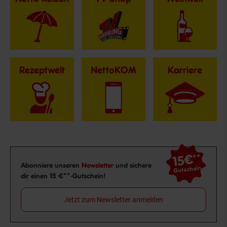
Rezeptwelt
NettoKOM
Karriere
15€
**
Newsletter Anmeldung
Abonniere unseren
Newsletter
und sichere
Gutschein
dir einen 15 €**-Gutschein!
Jetzt zum Newsletter anmelden