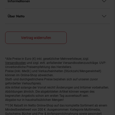
Informationen
Über Netto
Vertrag widerrufen
*Alle Preise in Euro (€) inkl. gesetzlicher Mehrwertsteuer, zzgl.
Fußnoten
Versandkosten
und zzgl. evtl. anfallender Versandkostenzuschläge. UVP:
Unverbindliche Preisempfehlung des Herstellers.
Preise (inkl. MwSt.) und Verkaufseinheiten (Stückzahl/Mengeneinheit)
können im Online-Shop abweichen.
Statt- und durchgestrichene Preise beziehen sich auf unseren zuvor
geforderten Verkaufspreis.
Alle Artikel solange der Vorrat reicht! Änderungen und Irrtümer vorbehalten.
Abbildungen ähnlich. Die abgebildeten Artikel können wegen des
begrenzten Angebots schon am ersten Tag ausverkauft sein.
Abgabe nur in haushaltsüblichen Mengen!
**15€ Rabatt im Netto Online-Shop auf das komplette Sortiment ab einem
Mindestbestellwert von 200 €. Ausgenommen: Kategorie Multimedia,
Gutscheine, Bücher und Pre- & Anfangsmilchnahrung sowie gesondert