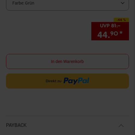
Farbe:
Grün
-44 %
Sie Sparen 44 Prozen
UVP
81.–
UVP :
44.
*
Sie
90
In den Warenkorb
PAYBACK