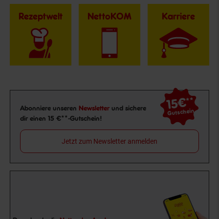
Rezeptwelt
NettoKOM
Karriere
15€
**
Newsletter Anmeldung
Abonniere unseren
Newsletter
und sichere
Gutschein
dir einen 15 €**-Gutschein!
Jetzt zum Newsletter anmelden