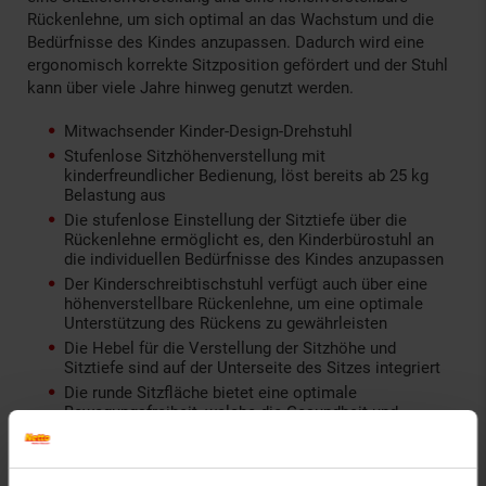
Rückenlehne, um sich optimal an das Wachstum und die
Bedürfnisse des Kindes anzupassen. Dadurch wird eine
ergonomisch korrekte Sitzposition gefördert und der Stuhl
kann über viele Jahre hinweg genutzt werden.
Mitwachsender Kinder-Design-Drehstuhl
Stufenlose Sitzhöhenverstellung mit
kinderfreundlicher Bedienung, löst bereits ab 25 kg
Belastung aus
Die stufenlose Einstellung der Sitztiefe über die
Rückenlehne ermöglicht es, den Kinderbürostuhl an
die individuellen Bedürfnisse des Kindes anzupassen
Der Kinderschreibtischstuhl verfügt auch über eine
höhenverstellbare Rückenlehne, um eine optimale
Unterstützung des Rückens zu gewährleisten
Die Hebel für die Verstellung der Sitzhöhe und
Sitztiefe sind auf der Unterseite des Sitzes integriert
Die runde Sitzfläche bietet eine optimale
Bewegungsfreiheit, welche die Gesundheit und
Konzentrationsfähigkeit fördert
Üppige Polsterung mit sehr robustem Stoffbezug, bis
zu 100.000 Scheuertouren