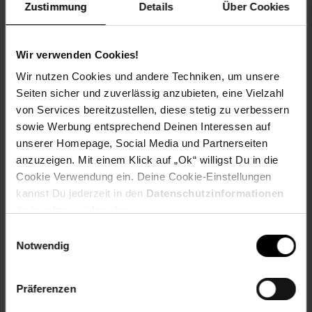
Zustimmung
Details
Über Cookies
Formschönes und stabiles Kunststoff-Fußkreuz
Kinderleichter Aufbau in wenigen Schritten (ohne
Schrauben)
Geeignet für Kinder zwischen 5 und 14 Jahren
Wir verwenden Cookies!
Hochwertige Verarbeitung - Hergestellt in Europa
Wir nutzen Cookies und andere Techniken, um unsere
Bezugsstoffe Oeko-Tex 100 ausgezeichnet
Seiten sicher und zuverlässig anzubieten, eine Vielzahl
(umweltfreundliche Produktion/schadstoffgeprüft)
von Services bereitzustellen, diese stetig zu verbessern
Baumuster geprüft nach DIN EN 1729-1 & EN 1729-2
sowie Werbung entsprechend Deinen Interessen auf
vom TÜV Rheinland
Ausgestattet mit lastabhängig gebremsten
unserer Homepage, Social Media und Partnerseiten
Sicherheitsdoppelrollen für Teppichböden. Dadurch
anzuzeigen. Mit einem Klick auf „Ok“ willigst Du in die
rollt der Stuhl nur unter Belastung, in unbelastetem
Cookie Verwendung ein. Deine Cookie-Einstellungen
Zustand bremsen die Rollen, um ein ungewolltes
Wegrollen zu verhindern
kannst Du jederzeit in den
Datenschutzinformationen
ändern bzw. widerrufen.
Gewählte Variante:
Einwilligungsauswahl
Notwendig
Farbe: Blau
Artikelnummer: 2601327000
Präferenzen
EAN: 4064323037354
Artikel gehört zur Kategorie:
Bürostühle