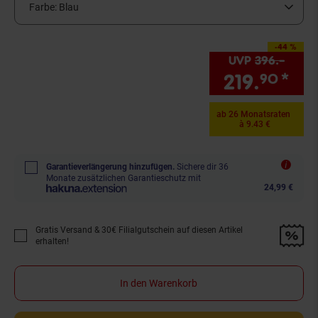
Farbe:
Blau
-44 %
Sie Sparen 44 Prozent,
UVP
396.–
UVP :
219.
*
Sie
90
ab 26 Monatsraten
à 9.43 €
Garantieverlängerung hinzufügen.
Sichere dir 36
Monate zusätzlichen Garantieschutz mit
24,99 €
Gratis Versand & 30€ Filialgutschein auf diesen Artikel
Promotion "Gratis Versand &amp; 30€ Filialgutschein auf diesen Artikel 
erhalten!
In den Warenkorb