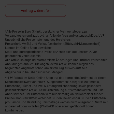
Vertrag widerrufen
*Alle Preise in Euro (€) inkl. gesetzlicher Mehrwertsteuer, zzgl.
Fußnoten
Versandkosten
und zzgl. evtl. anfallender Versandkostenzuschläge. UVP:
Unverbindliche Preisempfehlung des Herstellers.
Preise (inkl. MwSt.) und Verkaufseinheiten (Stückzahl/Mengeneinheit)
können im Online-Shop abweichen.
Statt- und durchgestrichene Preise beziehen sich auf unseren zuvor
geforderten Verkaufspreis.
Alle Artikel solange der Vorrat reicht! Änderungen und Irrtümer vorbehalten.
Abbildungen ähnlich. Die abgebildeten Artikel können wegen des
begrenzten Angebots schon am ersten Tag ausverkauft sein.
Abgabe nur in haushaltsüblichen Mengen!
**15€ Rabatt im Netto Online-Shop auf das komplette Sortiment ab einem
Mindestbestellwert von 200 €. Ausgenommen: Kategorie Multimedia,
Gutscheine, Bücher und Pre- & Anfangsmilchnahrung sowie gesondert
gekennzeichnete Artikel. Keine Anrechnung auf Versandkosten und Filial-
Abholservices. Der Gutschein wird nur einmalig an Neuanmelder für den
Online-Shop-Newsletter versendet. Nur online einlösbar. Nur ein Gutschein
pro Person und Bestellung. Restbeträge werden nicht ausgezahlt. Nicht mit
anderen Aktionsvorteilen (PAYBACK oder sonstige Shop-Aktionen)
kombinierbar.