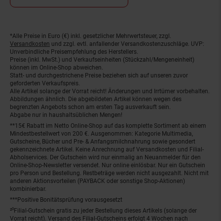
*Alle Preise in Euro (€) inkl. gesetzlicher Mehrwertsteuer, zzgl.
Fußnoten
Versandkosten
und zzgl. evtl. anfallender Versandkostenzuschläge. UVP:
Unverbindliche Preisempfehlung des Herstellers.
Preise (inkl. MwSt.) und Verkaufseinheiten (Stückzahl/Mengeneinheit)
können im Online-Shop abweichen.
Statt- und durchgestrichene Preise beziehen sich auf unseren zuvor
geforderten Verkaufspreis.
Alle Artikel solange der Vorrat reicht! Änderungen und Irrtümer vorbehalten.
Abbildungen ähnlich. Die abgebildeten Artikel können wegen des
begrenzten Angebots schon am ersten Tag ausverkauft sein.
Abgabe nur in haushaltsüblichen Mengen!
**15€ Rabatt im Netto Online-Shop auf das komplette Sortiment ab einem
Mindestbestellwert von 200 €. Ausgenommen: Kategorie Multimedia,
Gutscheine, Bücher und Pre- & Anfangsmilchnahrung sowie gesondert
gekennzeichnete Artikel. Keine Anrechnung auf Versandkosten und Filial-
Abholservices. Der Gutschein wird nur einmalig an Neuanmelder für den
Online-Shop-Newsletter versendet. Nur online einlösbar. Nur ein Gutschein
pro Person und Bestellung. Restbeträge werden nicht ausgezahlt. Nicht mit
anderen Aktionsvorteilen (PAYBACK oder sonstige Shop-Aktionen)
kombinierbar.
***Positive Bonitätsprüfung vorausgesetzt
²⁰Filial-Gutschein gratis zu jeder Bestellung dieses Artikels (solange der
Vorrat reicht). Versand des Filial-Gutscheins erfolgt 4 Wochen nach