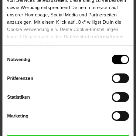
von Services bereitzustellen, diese stetig zu verbessern
sowie Werbung entsprechend Deinen Interessen auf
unserer Homepage, Social Media und Partnerseiten
anzuzeigen. Mit einem Klick auf „Ok“ willigst Du in die
Versandinformationen
Cookie Verwendung ein. Deine Cookie-Einstellungen
kannst Du jederzeit in den
Datenschutzinformationen
ändern bzw. widerrufen.
Herstellerinformationen
Einwilligungsauswahl
Notwendig
Fußzeile
Weitere Online-Angebote
Präferenzen
Netto Reisen
TV-Shop
Weinwelt
Statistiken
Marketing
Rezeptwelt
NettoKOM
Karriere