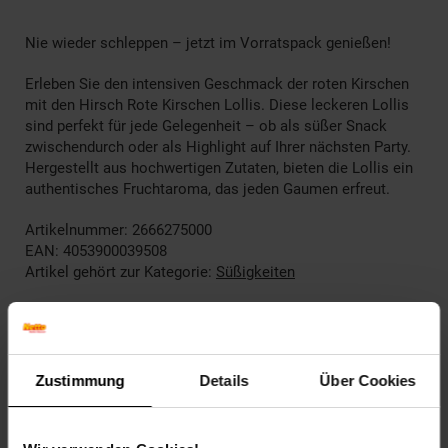
Nie wieder schleppen – jetzt im Vorratspack genießen!
Erleben Sie den intensiven Geschmack der roten Kirschen
mit den Hirsch Rote Kirschen Lollis. Diese leckeren Lollis
sind perfekt für jede Gelegenheit – ob als süßer Snack
zwischendurch oder als Highlight auf Ihrer nächsten Party.
Hergestellt aus hochwertigen Zutaten, bieten die Lollis ein
authentisches Fruchtaroma, das jeden Gaumen erfreut.
Artikelnummer: 2666275000
EAN: 4053900039508
Artikel gehört zur Kategorie:
Süßigkeiten
Kennzeichnung
Zustimmung
Details
Über Cookies
Versandinformationen