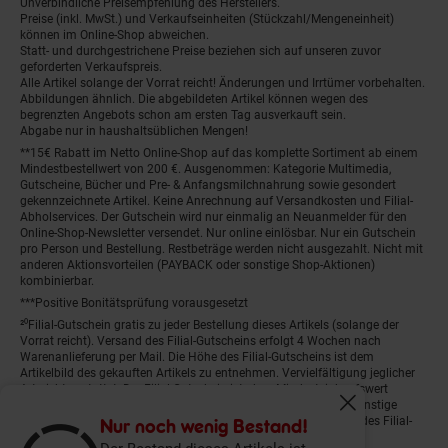
Unverbindliche Preisempfehlung des Herstellers.
Preise (inkl. MwSt.) und Verkaufseinheiten (Stückzahl/Mengeneinheit)
können im Online-Shop abweichen.
Statt- und durchgestrichene Preise beziehen sich auf unseren zuvor
geforderten Verkaufspreis.
Alle Artikel solange der Vorrat reicht! Änderungen und Irrtümer vorbehalten.
Abbildungen ähnlich. Die abgebildeten Artikel können wegen des
begrenzten Angebots schon am ersten Tag ausverkauft sein.
Abgabe nur in haushaltsüblichen Mengen!
**15€ Rabatt im Netto Online-Shop auf das komplette Sortiment ab einem
Mindestbestellwert von 200 €. Ausgenommen: Kategorie Multimedia,
Gutscheine, Bücher und Pre- & Anfangsmilchnahrung sowie gesondert
gekennzeichnete Artikel. Keine Anrechnung auf Versandkosten und Filial-
Abholservices. Der Gutschein wird nur einmalig an Neuanmelder für den
Online-Shop-Newsletter versendet. Nur online einlösbar. Nur ein Gutschein
pro Person und Bestellung. Restbeträge werden nicht ausgezahlt. Nicht mit
anderen Aktionsvorteilen (PAYBACK oder sonstige Shop-Aktionen)
kombinierbar.
***Positive Bonitätsprüfung vorausgesetzt
²⁰Filial-Gutschein gratis zu jeder Bestellung dieses Artikels (solange der
Vorrat reicht). Versand des Filial-Gutscheins erfolgt 4 Wochen nach
Warenanlieferung per Mail. Die Höhe des Filial-Gutscheins ist dem
Artikelbild des gekauften Artikels zu entnehmen. Vervielfältigung jeglicher
Art nicht gestattet. Der Filial-Gutschein ist ohne Mindesteinkaufswert
einlösbar. Nicht mit anderen Aktionsvorteilen (PAYBACK oder sonstige
Fenster schliess
Shop-Aktionen) kombinierbar. Der jeweilige Gültigkeitszeitraum des Filial-
Nur noch wenig Bestand!
Gutscheins ist darauf vermerkt.