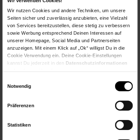
Wir verwenden Cookies!
Wir nutzen Cookies und andere Techniken, um unsere
Herstellerinformationen
Seiten sicher und zuverlässig anzubieten, eine Vielzahl
von Services bereitzustellen, diese stetig zu verbessern
sowie Werbung entsprechend Deinen Interessen auf
Fußzeile
Weitere Online-Angebote
unserer Homepage, Social Media und Partnerseiten
anzuzeigen. Mit einem Klick auf „Ok“ willigst Du in die
Cookie Verwendung ein. Deine Cookie-Einstellungen
Netto Reisen
TV-Shop
Weinwelt
kannst Du jederzeit in den
Datenschutzinformationen
ändern bzw. widerrufen.
Einwilligungsauswahl
Notwendig
Rezeptwelt
NettoKOM
Karriere
Präferenzen
Statistiken