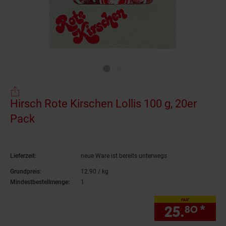
Hirsch Rote Kirschen Lollis 100 g, 20er
Pack
(Produkt aktuell ausverkauft)
Lieferzeit:
neue Ware ist bereits unterwegs
Grundpreis:
12.
90
/ kg
12,
90
€ pro Kilogramm
Mindestbestellmenge:
1
nur
25.
*
nur
80