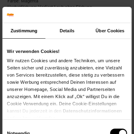
Farbe: Magenta
Herbstfärbung: Verliert Laub ohne Färbung
Blütenfarbe: Magenta
Winterfarbe: Verliert Blätter
Geschmack: X
Zustimmung
Details
Über Cookies
Frucht: Keine Frucht
Blattform: Eiförmig
Blattrand: Gelappt
Wir verwenden Cookies!
Standort und Pflege
Wir nutzen Cookies und andere Techniken, um unsere
Standortempfehlung: Sonnig, windgeschützt
Seiten sicher und zuverlässig anzubieten, eine Vielzahl
Pflegeaufwand: Wenig,Mittel
von Services bereitzustellen, diese stetig zu verbessern
Lichtbedarf: Sonnig-Halbschattig
sowie Werbung entsprechend Deinen Interessen auf
Wasserbedarf: Mittel
Rückschnitt: Rückschnitt im Spätwinter.
unserer Homepage, Social Media und Partnerseiten
Schnittverträglichkeit: Gut
anzuzeigen. Mit einem Klick auf „Ok“ willigst Du in die
Bodenansprüche: nährstoffreich und gut durchlässig
Cookie Verwendung ein. Deine Cookie-Einstellungen
Nährstoffgehalt: Mittel
kannst Du jederzeit in den
Datenschutzinformationen
Frosthärte: bis -20 °C
ändern bzw. widerrufen.
Verwendung: In Klein- und Vorgärten,In
Parkanlagen,Solitärpflanzung, Blütenhecke, Kübelpflanze,
Einwilligungsauswahl
Bienenweide, Schnittblume
Notwendig