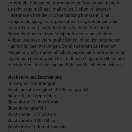
kommt die Pflanze mit sommerlicher Trockenheit besser
zurecht, regelmäßiges, maßvolles Gießen in längeren
Hitzephasen hält die Knospenbildung konstant. Eine
Frühjahrsdüngung mit organischem Langzeitdünger oder
reifem Kompost unterstützt den Austrieb. Ein leichter
Rückschnitt im zeitigen Frühjahr fördert einen dichten
Aufbau und besonders große Blüten, ohne den natürlichen
Habitus zu beeinträchtigen. Dank späterem Austrieb ist
‘Magenta Chiffon’ unempfindlich gegenüber Spätfrösten und
eignet sich hervorragend für städtische Lagen, wo Hitze und
reflektiertes Licht die üppige Blüte zusätzlich intensivieren.
Wachstum und Erscheinung
Immergrün: Sommergrün
Wuchsgeschwindigkeit: 20?35 cm pro Jahr
Blütezeit: Juli-September
Blütenform: Trichterförmig
BlütenfüllungGefüllt
Wuchshöhe: 150?300 cm
Wuchsbreite: 100?150 cm
Wuchsform: Aufrecht, buschig