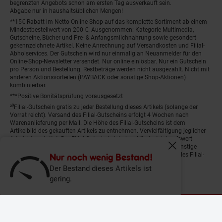
begrenzten Angebots schon am ersten Tag ausverkauft sein.
Abgabe nur in haushaltsüblichen Mengen!
**15€ Rabatt im Netto Online-Shop auf das komplette Sortiment ab einem
Mindestbestellwert von 200 €. Ausgenommen: Kategorie Multimedia,
Gutscheine, Bücher und Pre- & Anfangsmilchnahrung sowie gesondert
gekennzeichnete Artikel. Keine Anrechnung auf Versandkosten und Filial-
Abholservices. Der Gutschein wird nur einmalig an Neuanmelder für den
Online-Shop-Newsletter versendet. Nur online einlösbar. Nur ein Gutschein
pro Person und Bestellung. Restbeträge werden nicht ausgezahlt. Nicht mit
anderen Aktionsvorteilen (PAYBACK oder sonstige Shop-Aktionen)
kombinierbar.
***Positive Bonitätsprüfung vorausgesetzt
²⁰Filial-Gutschein gratis zu jeder Bestellung dieses Artikels (solange der
Vorrat reicht). Versand des Filial-Gutscheins erfolgt 4 Wochen nach
Warenanlieferung per Mail. Die Höhe des Filial-Gutscheins ist dem
Artikelbild des gekauften Artikels zu entnehmen. Vervielfältigung jeglicher
Art nicht gestattet. Der Filial-Gutschein ist ohne Mindesteinkaufswert
einlösbar. Nicht mit anderen Aktionsvorteilen (PAYBACK oder sonstige
Fenster schliess
Shop-Aktionen) kombinierbar. Der jeweilige Gültigkeitszeitraum des Filial-
Nur noch wenig Bestand!
Gutscheins ist darauf vermerkt.
Der Bestand dieses Artikels ist
gering.
© Netto Marken-Discount Stiftung & Co. KG |
Kontakt
|
Datenschutz
|
Impressum