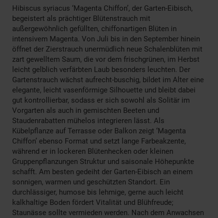
Hibiscus syriacus ‘Magenta Chiffon’, der Garten-Eibisch,
begeistert als prächtiger Blütenstrauch mit
außergewöhnlich gefüllten, chiffonartigen Blüten in
intensivem Magenta. Von Juli bis in den September hinein
öffnet der Zierstrauch unermüdlich neue Schalenblüten mit
zart gewelltem Saum, die vor dem frischgrünen, im Herbst
leicht gelblich verfärbten Laub besonders leuchten. Der
Gartenstrauch wächst aufrecht-buschig, bildet im Alter eine
elegante, leicht vasenförmige Silhouette und bleibt dabei
gut kontrollierbar, sodass er sich sowohl als Solitär im
Vorgarten als auch in gemischten Beeten und
Staudenrabatten mühelos integrieren lässt. Als
Kübelpflanze auf Terrasse oder Balkon zeigt ‘Magenta
Chiffon’ ebenso Format und setzt lange Farbeakzente,
während er in lockeren Blütenhecken oder kleinen
Gruppenpflanzungen Struktur und saisonale Höhepunkte
schafft. Am besten gedeiht der Garten-Eibisch an einem
sonnigen, warmen und geschützten Standort. Ein
durchlässiger, humose bis lehmige, gerne auch leicht
kalkhaltige Boden fördert Vitalität und Blühfreude;
Staunässe sollte vermieden werden. Nach dem Anwachsen