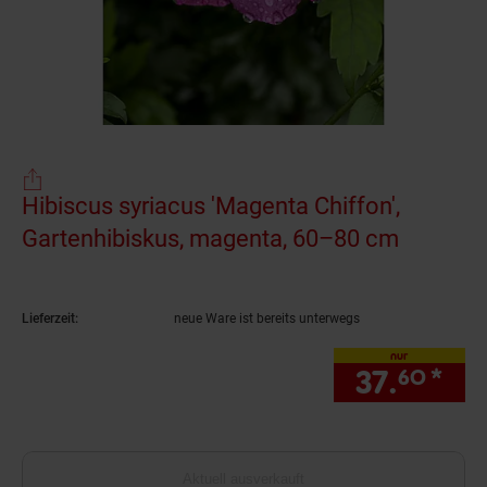
Hibiscus syriacus 'Magenta Chiffon',
Gartenhibiskus, magenta, 60–80 cm
(Produkt
Lieferzeit:
neue Ware ist bereits unterwegs
nur
37.
*
nur
60
Aktuell ausverkauft