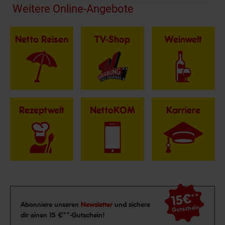
Fußzeile
Weitere Online-Angebote
Netto Reisen
TV-Shop
Weinwelt
Rezeptwelt
NettoKOM
Karriere
15€
**
Newsletter Anmeldung
Abonniere unseren
Newsletter
und sichere
Gutschein
dir einen 15 €**-Gutschein!