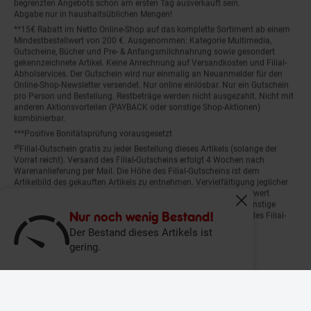
begrenzten Angebots schon am ersten Tag ausverkauft sein.
Abgabe nur in haushaltsüblichen Mengen!
**15€ Rabatt im Netto Online-Shop auf das komplette Sortiment ab einem
Mindestbestellwert von 200 €. Ausgenommen: Kategorie Multimedia,
Gutscheine, Bücher und Pre- & Anfangsmilchnahrung sowie gesondert
gekennzeichnete Artikel. Keine Anrechnung auf Versandkosten und Filial-
Abholservices. Der Gutschein wird nur einmalig an Neuanmelder für den
Online-Shop-Newsletter versendet. Nur online einlösbar. Nur ein Gutschein
pro Person und Bestellung. Restbeträge werden nicht ausgezahlt. Nicht mit
anderen Aktionsvorteilen (PAYBACK oder sonstige Shop-Aktionen)
kombinierbar.
***Positive Bonitätsprüfung vorausgesetzt
²⁰Filial-Gutschein gratis zu jeder Bestellung dieses Artikels (solange der
Vorrat reicht). Versand des Filial-Gutscheins erfolgt 4 Wochen nach
Warenanlieferung per Mail. Die Höhe des Filial-Gutscheins ist dem
Artikelbild des gekauften Artikels zu entnehmen. Vervielfältigung jeglicher
Art nicht gestattet. Der Filial-Gutschein ist ohne Mindesteinkaufswert
einlösbar. Nicht mit anderen Aktionsvorteilen (PAYBACK oder sonstige
Fenster schliess
Shop-Aktionen) kombinierbar. Der jeweilige Gültigkeitszeitraum des Filial-
Nur noch wenig Bestand!
Gutscheins ist darauf vermerkt.
Der Bestand dieses Artikels ist
gering.
© Netto Marken-Discount Stiftung & Co. KG |
Kontakt
|
Datenschutz
|
Impressum