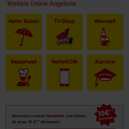
Fußzeile
Weitere Online-Angebote
Netto Reisen
TV-Shop
Weinwelt
Rezeptwelt
NettoKOM
Karriere
15€
**
Newsletter Anmeldung
Abonniere unseren
Newsletter
und sichere
Gutschein
dir einen 15 €**-Gutschein!