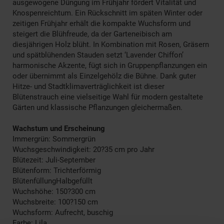
ausgewogene Düngung im Frühjahr fördert Vitalität und
Knospenreichtum. Ein Rückschnitt im späten Winter oder
zeitigen Frühjahr erhält die kompakte Wuchsform und
steigert die Blühfreude, da der Garteneibisch am
diesjährigen Holz blüht. In Kombination mit Rosen, Gräsern
und spätblühenden Stauden setzt ‘Lavender Chiffon’
harmonische Akzente, fügt sich in Gruppenpflanzungen ein
oder übernimmt als Einzelgehölz die Bühne. Dank guter
Hitze- und Stadtklimaverträglichkeit ist dieser
Blütenstrauch eine vielseitige Wahl für modern gestaltete
Gärten und klassische Pflanzungen gleichermaßen.
Wachstum und Erscheinung
Immergrün: Sommergrün
Wuchsgeschwindigkeit: 20?35 cm pro Jahr
Blütezeit: Juli-September
Blütenform: Trichterförmig
BlütenfüllungHalbgefüllt
Wuchshöhe: 150?300 cm
Wuchsbreite: 100?150 cm
Wuchsform: Aufrecht, buschig
Farbe: Lila