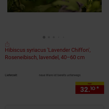
Hibiscus syriacus 'Lavender Chiffon',
Roseneibisch, lavendel, 40–60 cm
(Produkt a
Lieferzeit:
neue Ware ist bereits unterwegs
nur
32.
*
nur
10