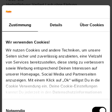
Herbstfärbung: Verliert Laub ohne Färbung
Blütenfarbe: Lavendel
Winterfarbe: Verliert Blätter
Geschmack: X
Zustimmung
Details
Über Cookies
Frucht: Zierfrucht, nicht essbar
Blattform: Eiförmig
Blattrand: Gelappt
Wir verwenden Cookies!
Standort und Pflege
Wir nutzen Cookies und andere Techniken, um unsere
Standortempfehlung: Sonnig, windgeschützt
Seiten sicher und zuverlässig anzubieten, eine Vielzahl
Pflegeaufwand: Wenig,Mittel
von Services bereitzustellen, diese stetig zu verbessern
Lichtbedarf: Sonnig-Halbschattig
Wasserbedarf: Mittel
sowie Werbung entsprechend Deinen Interessen auf
Rückschnitt: Rückschnitt im zeitigen Frühjahr.
unserer Homepage, Social Media und Partnerseiten
Schnittverträglichkeit: Gut
anzuzeigen. Mit einem Klick auf „Ok“ willigst Du in die
Bodenansprüche: nährstoffreich und gut durchlässig
Cookie Verwendung ein. Deine Cookie-Einstellungen
Nährstoffgehalt: Mittel
kannst Du jederzeit in den
Datenschutzinformationen
Frosthärte: bis -20 °C
ändern bzw. widerrufen.
Verwendung: In Klein- und Vorgärten,In
Parkanlagen,Solitärpflanzung, Blütenhecke, Kübelpflanze,
Einwilligungsauswahl
Bienenweide, Schnittblume
Notwendig