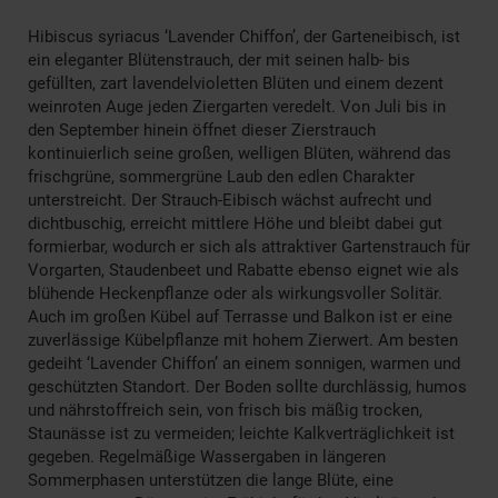
Hibiscus syriacus ‘Lavender Chiffon’, der Garteneibisch, ist
ein eleganter Blütenstrauch, der mit seinen halb- bis
gefüllten, zart lavendelvioletten Blüten und einem dezent
weinroten Auge jeden Ziergarten veredelt. Von Juli bis in
den September hinein öffnet dieser Zierstrauch
kontinuierlich seine großen, welligen Blüten, während das
frischgrüne, sommergrüne Laub den edlen Charakter
unterstreicht. Der Strauch-Eibisch wächst aufrecht und
dichtbuschig, erreicht mittlere Höhe und bleibt dabei gut
formierbar, wodurch er sich als attraktiver Gartenstrauch für
Vorgarten, Staudenbeet und Rabatte ebenso eignet wie als
blühende Heckenpflanze oder als wirkungsvoller Solitär.
Auch im großen Kübel auf Terrasse und Balkon ist er eine
zuverlässige Kübelpflanze mit hohem Zierwert. Am besten
gedeiht ‘Lavender Chiffon’ an einem sonnigen, warmen und
geschützten Standort. Der Boden sollte durchlässig, humos
und nährstoffreich sein, von frisch bis mäßig trocken,
Staunässe ist zu vermeiden; leichte Kalkverträglichkeit ist
gegeben. Regelmäßige Wassergaben in längeren
Sommerphasen unterstützen die lange Blüte, eine