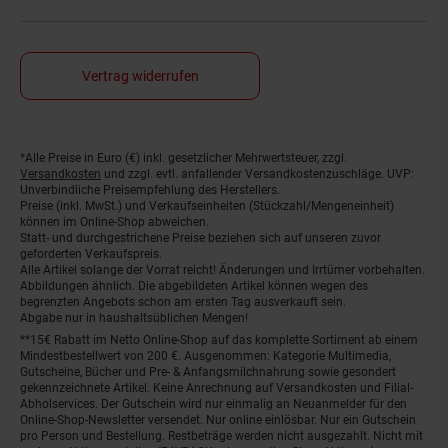
Vertrag widerrufen
*Alle Preise in Euro (€) inkl. gesetzlicher Mehrwertsteuer, zzgl.
Fußnoten
Versandkosten
und zzgl. evtl. anfallender Versandkostenzuschläge. UVP:
Unverbindliche Preisempfehlung des Herstellers.
Preise (inkl. MwSt.) und Verkaufseinheiten (Stückzahl/Mengeneinheit)
können im Online-Shop abweichen.
Statt- und durchgestrichene Preise beziehen sich auf unseren zuvor
geforderten Verkaufspreis.
Alle Artikel solange der Vorrat reicht! Änderungen und Irrtümer vorbehalten.
Abbildungen ähnlich. Die abgebildeten Artikel können wegen des
begrenzten Angebots schon am ersten Tag ausverkauft sein.
Abgabe nur in haushaltsüblichen Mengen!
**15€ Rabatt im Netto Online-Shop auf das komplette Sortiment ab einem
Mindestbestellwert von 200 €. Ausgenommen: Kategorie Multimedia,
Gutscheine, Bücher und Pre- & Anfangsmilchnahrung sowie gesondert
gekennzeichnete Artikel. Keine Anrechnung auf Versandkosten und Filial-
Abholservices. Der Gutschein wird nur einmalig an Neuanmelder für den
Online-Shop-Newsletter versendet. Nur online einlösbar. Nur ein Gutschein
pro Person und Bestellung. Restbeträge werden nicht ausgezahlt. Nicht mit