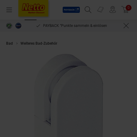
Payback
Prospekte
0
Arti
Menü
Suchfeld einblenden
Filiale finden
Warenkorb
PAYBACK °Punkte sammeln & einlösen
Bad
Weiteres Bad-Zubehör
Hewi Spiegelhalter 2 Stük Spiegel 6 mm ve