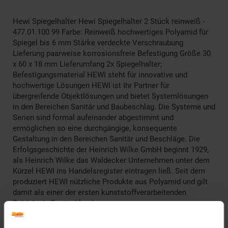
Hewi Spiegelhalter Hewi Spiegelhalter 2 Stück reinweiß -
477.01.100 99 Farbe: Reinweiß hochwertiges Polyamid für
Spiegel bis 6 mm Stärke verdeckte Verschraubung
Lieferung paarweise korrosionsfreie Befestigung Größe 30
x 60 x 18 mm Lieferumfang 2x Spiegelhalter;
Befestigungsmaterial HEWI steht für innovative und
hochwertige Lösungen HEWI ist Ihr Partner für
übergreifende Objektlösungen und bietet Systemlösungen
in den Bereichen Sanitär und Baubeschlag. Die Systeme und
Serien sind formal aufeinander abgestimmt und
ermöglichen so eine durchgängige, konsequente
Gestaltung in den Bereichen Sanitär und Beschläge. Die
Erfolgsgeschichte der Heinrich Wilke GmbH beginnt 1929,
als Heinrich Wilke das Waldecker Unternehmen unter dem
Kürzel HEWI ins Handelsregister eintragen ließ. Seit dem
produziert HEWI nützliche Produkte aus Polyamid und gilt
damit als einer der ersten kunststoffverarbeitenden
Betriebe in Deutschland.
Artikelnummer: 2806788000