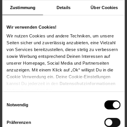
EAN: 4014884510995
Zustimmung
Details
Über Cookies
Artikel gehört zur Kategorie:
Weiteres Bad-Zubehör
Wir verwenden Cookies!
Wir nutzen Cookies und andere Techniken, um unsere
Versandinformationen
Seiten sicher und zuverlässig anzubieten, eine Vielzahl
von Services bereitzustellen, diese stetig zu verbessern
Herstellerinformationen
sowie Werbung entsprechend Deinen Interessen auf
unserer Homepage, Social Media und Partnerseiten
anzuzeigen. Mit einem Klick auf „Ok“ willigst Du in die
Cookie Verwendung ein. Deine Cookie-Einstellungen
kannst Du jederzeit in den
Datenschutzinformationen
Fußzeile
Weitere Online-Angebote
ändern bzw. widerrufen.
Einwilligungsauswahl
Notwendig
Netto Reisen
TV-Shop
Weinwelt
Präferenzen