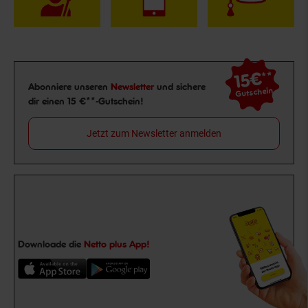
15€
**
Newsletter Anmeldung
Abonniere unseren
Newsletter
und sichere
Gutschein
dir einen 15 €**-Gutschein!
Jetzt zum Newsletter anmelden
Downloade die
Netto plus App!