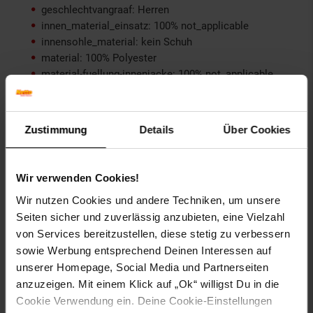
geschlechtvangraaf: Herren
innen_material_einsatz: 100% not_applicable
innensohle_material: kein Schuh
material: 100% Polyester
material-fuellung-innenjacke: 100% not_applicable
material-futter-aermel: 100% not_applicable
material-futter-innenjacke: 100% not_applicable
material-kunstfellkragen: 100% not_applicable
Zustimmung
Details
Über Cookies
material-oberstoff-innenjacke: 100% not_applicable
material-oberstoff-innenseite: 100% not_applicable
material-oberstoff-mittlere-schicht: 100%
Wir verwenden Cookies!
not_applicable
material-oberstoff-mittlerer-teil: 100% not_applicable
Wir nutzen Cookies und andere Techniken, um unsere
material-oberstoff-oberer-teil: 100% not_applicable
Seiten sicher und zuverlässig anzubieten, eine Vielzahl
material-oberstoff-rueckseite: 100% not_applicable
von Services bereitzustellen, diese stetig zu verbessern
material-verzierung: 100% not_applicable
sowie Werbung entsprechend Deinen Interessen auf
material_futter: 100% not_applicable
unserer Homepage, Social Media und Partnerseiten
oberstoff_unterer_teil: 100% not_applicable
anzuzeigen. Mit einem Klick auf „Ok“ willigst Du in die
otto-anlaesse: Reise, Urlaub, Ferien, Casualmode,
Cookie Verwendung ein. Deine Cookie-Einstellungen
Sportmode