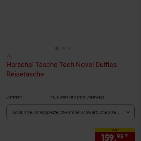
Herschel Tasche Tech Novel Duffles
Reisetasche
(Produkt aktuell ausverkauft)
Lieferzeit:
neue Ware ist bereits unterwegs
color, size, limango-size, VG-Größe:
schwarz, one Size, o ... (derzei
nur
159.
*
nur
95