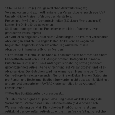
*Alle Preise in Euro (€) inkl. gesetzlicher Mehrwertsteuer, zzgl.
Fußnoten
Versandkosten
und zzgl. evtl. anfallender Versandkostenzuschläge. UVP:
Unverbindliche Preisempfehlung des Herstellers.
Preise (inkl. MwSt.) und Verkaufseinheiten (Stückzahl/Mengeneinheit)
können im Online-Shop abweichen.
Statt- und durchgestrichene Preise beziehen sich auf unseren zuvor
geforderten Verkaufspreis.
Alle Artikel solange der Vorrat reicht! Änderungen und Irrtümer vorbehalten.
Abbildungen ähnlich. Die abgebildeten Artikel können wegen des
begrenzten Angebots schon am ersten Tag ausverkauft sein.
Abgabe nur in haushaltsüblichen Mengen!
**15€ Rabatt im Netto Online-Shop auf das komplette Sortiment ab einem
Mindestbestellwert von 200 €. Ausgenommen: Kategorie Multimedia,
Gutscheine, Bücher und Pre- & Anfangsmilchnahrung sowie gesondert
gekennzeichnete Artikel. Keine Anrechnung auf Versandkosten und Filial-
Abholservices. Der Gutschein wird nur einmalig an Neuanmelder für den
Online-Shop-Newsletter versendet. Nur online einlösbar. Nur ein Gutschein
pro Person und Bestellung. Restbeträge werden nicht ausgezahlt. Nicht mit
anderen Aktionsvorteilen (PAYBACK oder sonstige Shop-Aktionen)
kombinierbar.
***Positive Bonitätsprüfung vorausgesetzt
²⁰Filial-Gutschein gratis zu jeder Bestellung dieses Artikels (solange der
Vorrat reicht). Versand des Filial-Gutscheins erfolgt 4 Wochen nach
Warenanlieferung per Mail. Die Höhe des Filial-Gutscheins ist dem
Artikelbild des gekauften Artikels zu entnehmen. Vervielfältigung jeglicher
Art nicht gestattet. Der Filial-Gutschein ist ohne Mindesteinkaufswert