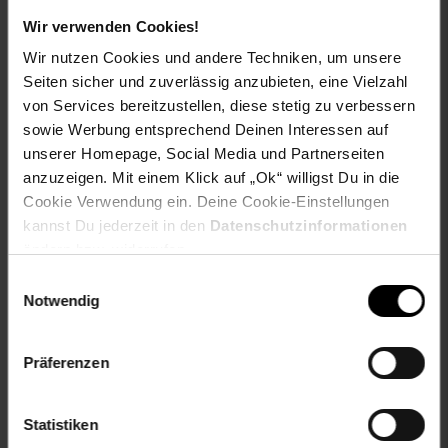
Wir verwenden Cookies!
Herstellerinformationen
Wir nutzen Cookies und andere Techniken, um unsere
Seiten sicher und zuverlässig anzubieten, eine Vielzahl
von Services bereitzustellen, diese stetig zu verbessern
sowie Werbung entsprechend Deinen Interessen auf
unserer Homepage, Social Media und Partnerseiten
Fußzeile
Weitere Online-Angebote
anzuzeigen. Mit einem Klick auf „Ok“ willigst Du in die
Cookie Verwendung ein. Deine Cookie-Einstellungen
kannst Du jederzeit in den
Datenschutzinformationen
Netto Reisen
TV-Shop
Weinwelt
ändern bzw. widerrufen.
Einwilligungsauswahl
Notwendig
Präferenzen
Rezeptwelt
NettoKOM
Karriere
Statistiken