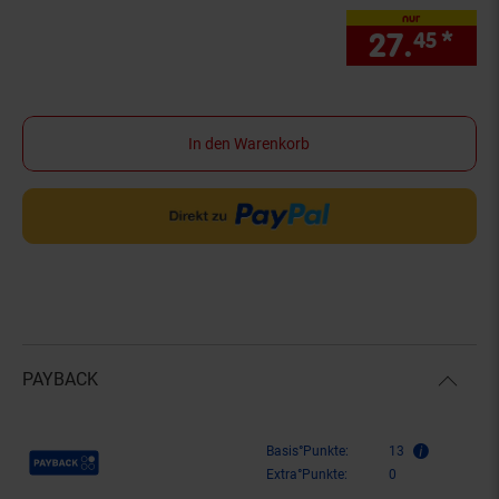
nur
27.
*
nur
45
In den Warenkorb
PAYBACK
Payback Punkte
Basis°Punkte:
13
Extra°Punkte:
0