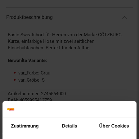
Produktbeschreibung
Basic Sweatshort für Herren von der Marke GÖTZBURG.
Kurze, einfarbige Hose mit zwei seitlichen
Einschubtaschen. Perfekt für den Alltag.
Gewählte Variante:
var_Farbe: Grau
var_Größe: S
Artikelnummer: 2745564000
EAN: 4059995413759
Artikel gehört zur Kategorie:
Herren Hosen
Zustimmung
Details
Über Cookies
Versandinformationen