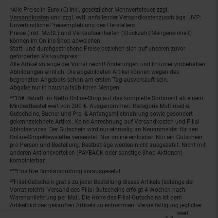
*Alle Preise in Euro (€) inkl. gesetzlicher Mehrwertsteuer, zzgl.
Fußnoten
Versandkosten
und zzgl. evtl. anfallender Versandkostenzuschläge. UVP:
Unverbindliche Preisempfehlung des Herstellers.
Preise (inkl. MwSt.) und Verkaufseinheiten (Stückzahl/Mengeneinheit)
können im Online-Shop abweichen.
Statt- und durchgestrichene Preise beziehen sich auf unseren zuvor
geforderten Verkaufspreis.
Alle Artikel solange der Vorrat reicht! Änderungen und Irrtümer vorbehalten.
Abbildungen ähnlich. Die abgebildeten Artikel können wegen des
begrenzten Angebots schon am ersten Tag ausverkauft sein.
Abgabe nur in haushaltsüblichen Mengen!
**15€ Rabatt im Netto Online-Shop auf das komplette Sortiment ab einem
Mindestbestellwert von 200 €. Ausgenommen: Kategorie Multimedia,
Gutscheine, Bücher und Pre- & Anfangsmilchnahrung sowie gesondert
gekennzeichnete Artikel. Keine Anrechnung auf Versandkosten und Filial-
Abholservices. Der Gutschein wird nur einmalig an Neuanmelder für den
Online-Shop-Newsletter versendet. Nur online einlösbar. Nur ein Gutschein
pro Person und Bestellung. Restbeträge werden nicht ausgezahlt. Nicht mit
anderen Aktionsvorteilen (PAYBACK oder sonstige Shop-Aktionen)
kombinierbar.
***Positive Bonitätsprüfung vorausgesetzt
²⁰Filial-Gutschein gratis zu jeder Bestellung dieses Artikels (solange der
Vorrat reicht). Versand des Filial-Gutscheins erfolgt 4 Wochen nach
Warenanlieferung per Mail. Die Höhe des Filial-Gutscheins ist dem
Artikelbild des gekauften Artikels zu entnehmen. Vervielfältigung jeglicher
Art nicht gestattet. Der Filial-Gutschein ist ohne Mindesteinkaufswert