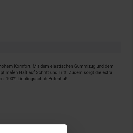
 und hohem Komfort. Mit dem elastischen Gummizug und dem
timalen Halt auf Schritt und Tritt. Zudem sorgt die extra
n. 100% Lieblingsschuh-Potential!