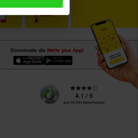
Downloade die
Netto plus App!
Unsere
Durchschnittliche
Kundenbewertungen
Bewertungen
4.1 / 5
aus 36.044 Bewertungen