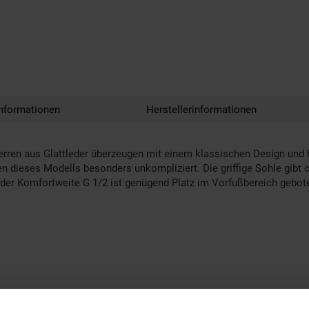
nformationen
Herstellerinformationen
 für Herren aus Glattleder überzeugen mit einem klassischen Design
n dieses Modells besonders unkompliziert. Die griffige Sohle gibt op
der Komfortweite G 1/2 ist genügend Platz im Vorfußbereich gebote