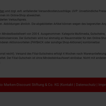
ten
und zzgl. evtl. anfallender Versandkostenzuschläge. UVP: Unverbindliche Preis
önnen im Online-Shop abweichen.
derten Verkaufspreis.
lten. Abbildungen ähnlich. Die abgebildeten Artikel können wegen des begrenzten A
em Mindestbestellwert von 200 €. Ausgenommen: Kategorie Multimedia, Gutscheine
Abholservices. Der Gutschein wird nur einmalig an Neuanmelder für den Online-Shop
anderen Aktionsvorteilen (PAYBACK oder sonstige Shop-Aktionen) kombinierbar.
 Vorrat reicht). Versand des Filial-Gutscheins erfolgt 4 Wochen nach Warenanlieferung
stattet. Der Filial-Gutschein ist ohne Mindesteinkaufswert einlösbar. Nicht mit and
.
o Marken-Discount Stiftung & Co. KG |
Kontakt
|
Datenschutz
|
Imp
en.