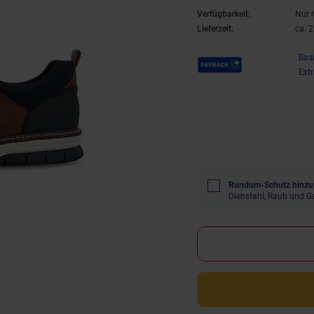
Verfügbarkeit:
Nur 
Lieferzeit:
ca. 
Payback Punkte
Bas
Ext
Rundum-Schutz hinzu
Diebstahl, Raub und G