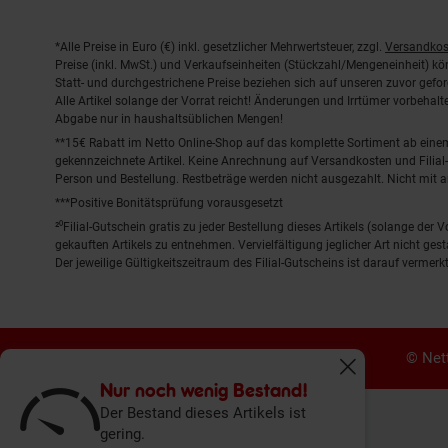
Fußnoten
*Alle Preise in Euro (€) inkl. gesetzlicher Mehrwertsteuer, zzgl.
Versandkos
Preise (inkl. MwSt.) und Verkaufseinheiten (Stückzahl/Mengeneinheit) k
Statt- und durchgestrichene Preise beziehen sich auf unseren zuvor gefor
Alle Artikel solange der Vorrat reicht! Änderungen und Irrtümer vorbeha
Abgabe nur in haushaltsüblichen Mengen!
**15€ Rabatt im Netto Online-Shop auf das komplette Sortiment ab ein
gekennzeichnete Artikel. Keine Anrechnung auf Versandkosten und Filial-
Person und Bestellung. Restbeträge werden nicht ausgezahlt. Nicht mit 
***Positive Bonitätsprüfung vorausgesetzt
²⁰Filial-Gutschein gratis zu jeder Bestellung dieses Artikels (solange der
gekauften Artikels zu entnehmen. Vervielfältigung jeglicher Art nicht ge
Der jeweilige Gültigkeitszeitraum des Filial-Gutscheins ist darauf vermerkt
© Nett
Fenster schliess
Nur noch wenig Bestand!
Der Bestand dieses Artikels ist
gering.