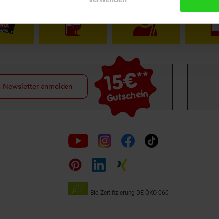
15€
**
m Newsletter anmelden
Gutschein
Folge
uns
auf
Bio Zertifizierung
DE-ÖKO-060
Unsere
Siegel