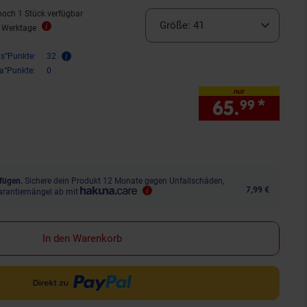
noch 1 Stück verfügbar
Größe:
41
2 Werktage
is°Punkte:
32
ra°Punkte:
0
nur
65.
*
nur 
99
fügen.
Sichere dein Produkt 12 Monate gegen Unfallschäden,
7,99 €
arantiemängel ab mit
In den Warenkorb