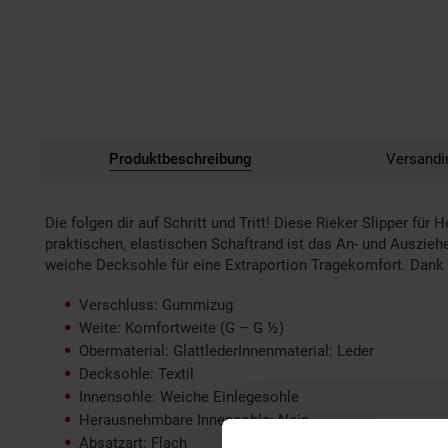
Produktbeschreibung
Versandi
Die folgen dir auf Schritt und Tritt! Diese Rieker Slipper
praktischen, elastischen Schaftrand ist das An- und Ausziehe
weiche Decksohle für eine Extraportion Tragekomfort. Dank 
Verschluss: Gummizug
Weite: Komfortweite (G – G ½)
Obermaterial: GlattlederInnenmaterial: Leder
Decksohle: Textil
Innensohle: Weiche Einlegesohle
Herausnehmbare Innensohle: Nein
Absatzart: Flach