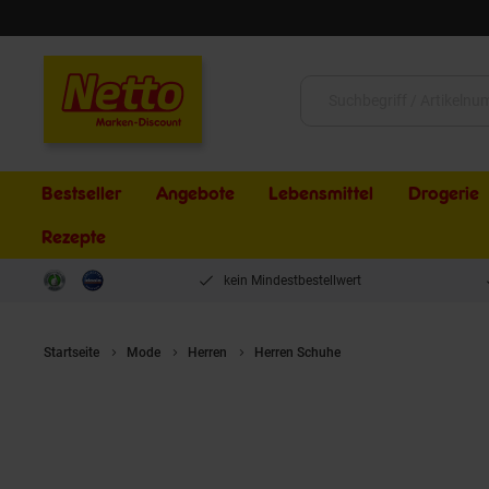
Schließen
Suche:
Bestseller
Angebote
Lebensmittel
Drogerie
Rezepte
kein Mindestbestellwert
Startseite
Mode
Herren
Herren Schuhe
Herren Halbschuhe G