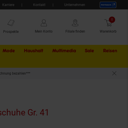
Karriere
Kontakt
Unternehmen
0
Artikel
Mein Konto
Filiale finden
Warenkorb
Prospekte
Mode
Haushalt
Multimedia
Sale
Externer Li
Reisen
chnung bezahlen***
schuhe Gr. 41