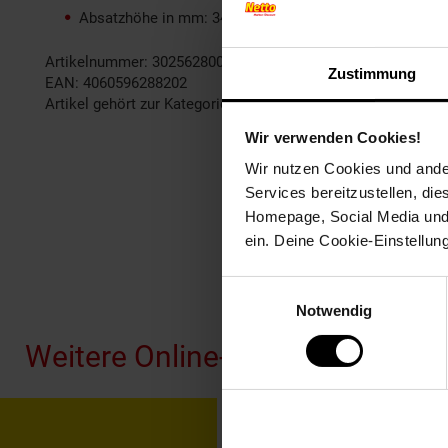
Absatzhöhe in mm: 34
Artikelnummer: 3025628001
Zustimmung
EAN: 4060596288202
Artikel gehört zur Kategorie:
Herren Schuhe
Wir verwenden Cookies!
Wir nutzen Cookies und ander
Services bereitzustellen, di
Homepage, Social Media und P
ein. Deine Cookie-Einstellun
Fußzeile
Einwilligungsauswahl
Notwendig
Weitere Online-Angebote
Netto Reisen
TV-