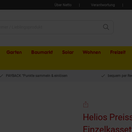
Über Netto
Verantwortung
Garten
Baumarkt
Solar
Wohnen
Freizeit
PAYBACK °Punkte sammeln & einlösen
bequem per Re
Helios Preisser Fühlerlehrenband, Einzelkassette (Kohlenstoffstahl, gehärtet, B
Helios Preis
Einzelkasset