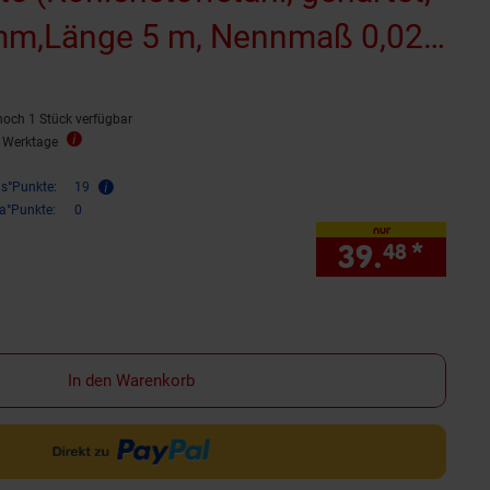
 mm,Länge 5 m, Nennmaß 0,02
noch 1 Stück verfügbar
3 Werktage
is°Punkte:
19
ra°Punkte:
0
nur
39.
*
nur 
48
In den Warenkorb