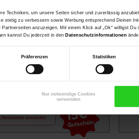
e Techniken, um unsere Seiten sicher und zuverlässig anzubiet
ese stetig zu verbessern sowie Werbung entsprechend Deinen In
artnerseiten anzuzeigen. Mit einem Klick auf „Ok“ willigst Du
gen kannst Du jederzeit in den
Datenschutzinformationen
änder
Shop
Weinwelt
Rezeptwelt
Net
Präferenzen
Statistiken
Nur notwendige Cookies
verwenden
15€
**
m Newsletter anmelden
Gutschein