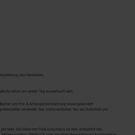
empfehlung des Herstellers.
ngebots schon am ersten Tag ausverkauft sein.
, Bücher und Pre- & Anfangsmilchnahrung sowie gesondert
-Newsletter versendet. Nur online einlösbar. Nur ein Gutschein pro
 per Mail. Die Höhe des Filial-Gutscheins ist dem Artikelbild des
eren Aktionsvorteilen (PAYBACK oder sonstige Shop-Aktionen) kombinierbar.