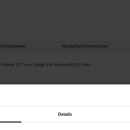
nformationen
Herstellerinformationen
rtet Breite 12,7 mm Länge 5 m Nennmaß 0,02 mm
Details