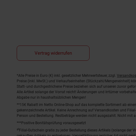
Vertrag widerrufen
Fußnoten
*Alle Preise in Euro (€) inkl. gesetzlicher Mehrwertsteuer, zzgl.
Versandkos
Preise (inkl. MwSt.) und Verkaufseinheiten (Stückzahl/Mengeneinheit) k
Statt- und durchgestrichene Preise beziehen sich auf unseren zuvor gefor
Alle Artikel solange der Vorrat reicht! Änderungen und Irrtümer vorbeha
Abgabe nur in haushaltsüblichen Mengen!
**15€ Rabatt im Netto Online-Shop auf das komplette Sortiment ab ein
gekennzeichnete Artikel. Keine Anrechnung auf Versandkosten und Filial-
Person und Bestellung. Restbeträge werden nicht ausgezahlt. Nicht mit 
***Positive Bonitätsprüfung vorausgesetzt
²⁰Filial-Gutschein gratis zu jeder Bestellung dieses Artikels (solange der
gekauften Artikels zu entnehmen. Vervielfältigung jeglicher Art nicht ge