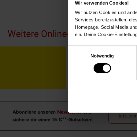
Wir verwenden Cookies!
Fußzeile
Wir nutzen Cookies und ander
Services bereitzustellen, di
Homepage, Social Media und P
Weitere Online-Angebote
ein. Deine Cookie-Einstellun
Einwilligungsauswahl
Netto Reisen
TV-
Notwendig
Abonniere unseren
Newsletter
und
Jetzt zu
sichere dir einen 15 €**-Gutschein!
Newsletter Anmeldung