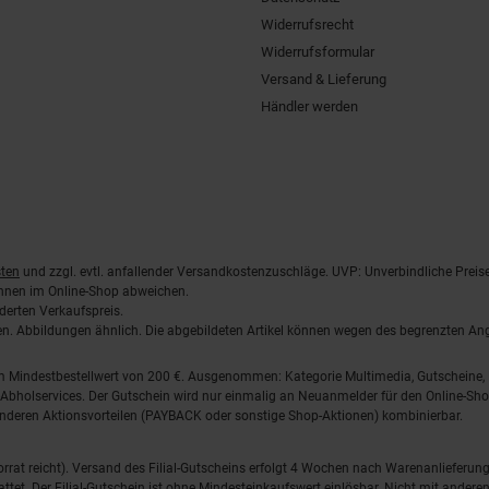
Widerrufsrecht
Widerrufsformular
Versand & Lieferung
Händler werden
ten
und zzgl. evtl. anfallender Versandkostenzuschläge. UVP: Unverbindliche Preis
önnen im Online-Shop abweichen.
derten Verkaufspreis.
lten. Abbildungen ähnlich. Die abgebildeten Artikel können wegen des begrenzten A
em Mindestbestellwert von 200 €. Ausgenommen: Kategorie Multimedia, Gutscheine
Abholservices. Der Gutschein wird nur einmalig an Neuanmelder für den Online-Shop
anderen Aktionsvorteilen (PAYBACK oder sonstige Shop-Aktionen) kombinierbar.
 Vorrat reicht). Versand des Filial-Gutscheins erfolgt 4 Wochen nach Warenanlieferung
stattet. Der Filial-Gutschein ist ohne Mindesteinkaufswert einlösbar. Nicht mit and