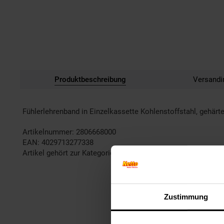
Produktbeschreibung
Versandi
Fühlerlehrenband in Einzelkassette Kohlenstoffstahl, gehä
Artikelnummer: 2806668000
EAN: 4029713277338
Artikel gehört zur Kategorie:
Weiteres Werkzeug
Zustimmung