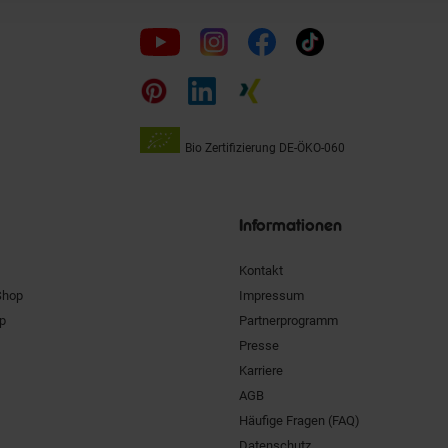
Folge
uns
auf
Bio Zertifizierung
DE-ÖKO-060
Unsere
Siegel
Informationen
Kontakt
Shop
Impressum
pp
Partnerprogramm
Presse
Karriere
AGB
Häufige Fragen (FAQ)
Datenschutz