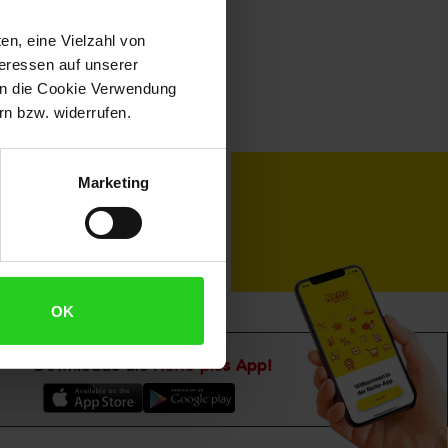
en, eine Vielzahl von
teressen auf unserer
 in die Cookie Verwendung
n bzw. widerrufen.
toKOM
Karriere
Marketing
OK
Downloade die
Netto plus App!