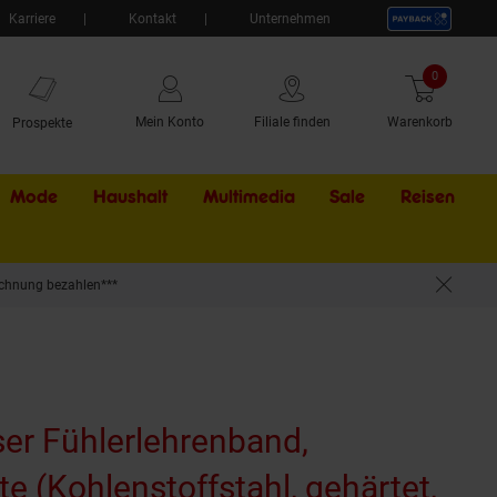
Karriere
Kontakt
Unternehmen
0
Artikel
Mein Konto
Filiale finden
Warenkorb
Prospekte
Mode
Haushalt
Multimedia
Sale
Externer Li
Reisen
chnung bezahlen***
reite 12,7 mm,Länge 5 m, Nennmaß 0,02 mm)
ser Fühlerlehrenband,
te (Kohlenstoffstahl, gehärtet,