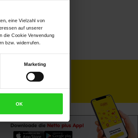
en, eine Vielzahl von
teressen auf unserer
 in die Cookie Verwendung
n bzw. widerrufen.
Marketing
toKOM
Karriere
OK
Downloade die
Netto plus App!