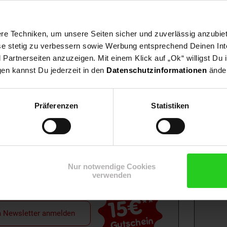
e Techniken, um unsere Seiten sicher und zuverlässig anzubiet
ese stetig zu verbessern sowie Werbung entsprechend Deinen In
artnerseiten anzuzeigen. Mit einem Klick auf „Ok“ willigst Du
gen kannst Du jederzeit in den
Datenschutzinformationen
änder
Präferenzen
Statistiken
Shop
Weinwelt
Rezeptwelt
Net
Nur notwendige Cookies
verwenden
15€
**
m Newsletter anmelden
Gutschein