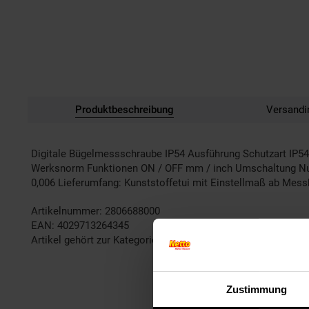
Produktbeschreibung
Versandi
Digitale Bügelmessschraube IP54 Ausführung Schutzart IP
Werksnorm Funktionen ON / OFF mm / inch Umschaltung Nulls
0,006 Lieferumfang: Kunststoffetui mit Einstellmaß ab Mes
Artikelnummer: 2806688000
EAN: 4029713264345
Artikel gehört zur Kategorie:
Weiteres Werkzeug
Zustimmung