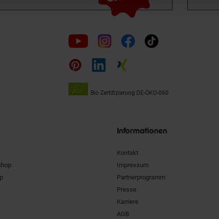
Folge
uns
auf
Bio Zertifizierung
DE-ÖKO-060
Unsere
Siegel
Informationen
Kontakt
Shop
Impressum
pp
Partnerprogramm
Presse
Karriere
AGB