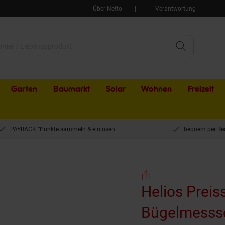
Über Netto
Verantwortung
Garten
Baumarkt
Solar
Wohnen
Freizeit
PAYBACK °Punkte sammeln & einlösen
bequem per Re
Helios Preisser Digitale Bügelmessschraube (IP54, mm/inch Messbereich 0°25mm
Helios Preiss
Bügelmesssc