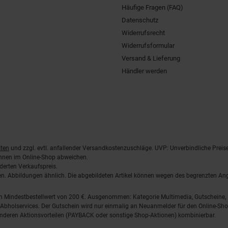
Häufige Fragen (FAQ)
Datenschutz
Widerrufsrecht
Widerrufsformular
Versand & Lieferung
Händler werden
ten
und zzgl. evtl. anfallender Versandkostenzuschläge. UVP: Unverbindliche Preis
önnen im Online-Shop abweichen.
derten Verkaufspreis.
lten. Abbildungen ähnlich. Die abgebildeten Artikel können wegen des begrenzten A
em Mindestbestellwert von 200 €. Ausgenommen: Kategorie Multimedia, Gutscheine
Abholservices. Der Gutschein wird nur einmalig an Neuanmelder für den Online-Shop
anderen Aktionsvorteilen (PAYBACK oder sonstige Shop-Aktionen) kombinierbar.