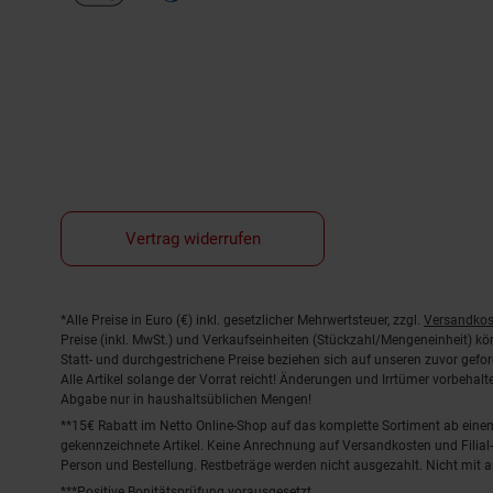
Vertrag widerrufen
Fußnoten
*Alle Preise in Euro (€) inkl. gesetzlicher Mehrwertsteuer, zzgl.
Versandkos
Preise (inkl. MwSt.) und Verkaufseinheiten (Stückzahl/Mengeneinheit) k
Statt- und durchgestrichene Preise beziehen sich auf unseren zuvor gefor
Alle Artikel solange der Vorrat reicht! Änderungen und Irrtümer vorbeha
Abgabe nur in haushaltsüblichen Mengen!
**15€ Rabatt im Netto Online-Shop auf das komplette Sortiment ab ein
gekennzeichnete Artikel. Keine Anrechnung auf Versandkosten und Filial-
Person und Bestellung. Restbeträge werden nicht ausgezahlt. Nicht mit 
***Positive Bonitätsprüfung vorausgesetzt