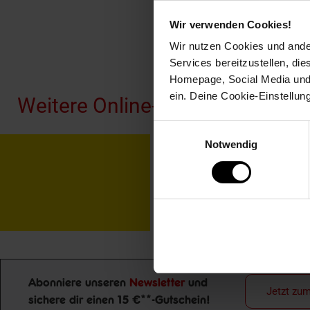
Wir verwenden Cookies!
Wir nutzen Cookies und ander
Fußzeile
Services bereitzustellen, di
Homepage, Social Media und P
ein. Deine Cookie-Einstellun
Weitere Online-Angebote
Einwilligungsauswahl
Notwendig
Netto Reisen
TV-
Abonniere unseren
Newsletter
und
Jetzt zu
sichere dir einen 15 €**-Gutschein!
Newsletter Anmeldung