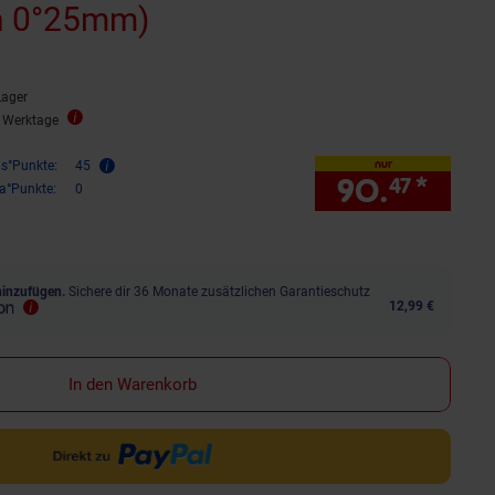
h 0°25mm)
Lager
3 Werktage
nur
is°Punkte:
45
90.
*
nur 
47
ra°Punkte:
0
hinzufügen.
Sichere dir 36 Monate zusätzlichen Garantieschutz
12,99 €
In den Warenkorb