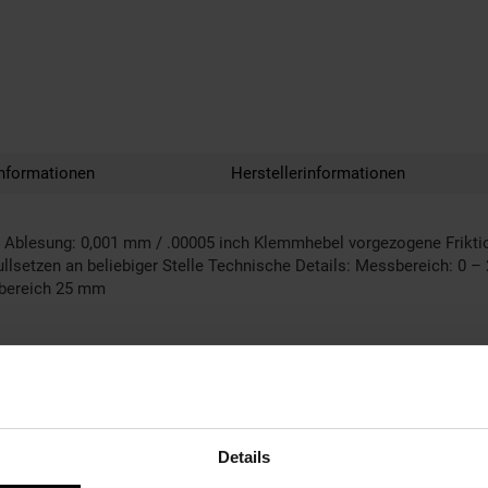
nformationen
Herstellerinformationen
54 Ablesung: 0,001 mm / .00005 inch Klemmhebel vorgezogene Frik
etzen an beliebiger Stelle Technische Details: Messbereich: 0 – 
sbereich 25 mm
Details