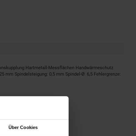
tionskupplung Hartmetall-Messflächen Handwärmeschutz
25 mm Spindelsteigung: 0,5 mm Spindel-Ø: 6,5 Fehlergrenze:
Über Cookies