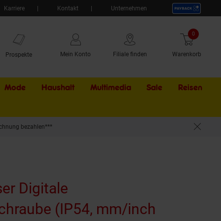
Karriere
Kontakt
Unternehmen
0
Artikel
Mein Konto
Filiale finden
Warenkorb
Prospekte
Mode
Haushalt
Multimedia
Sale
Externer Li
Reisen
chnung bezahlen***
)
er Digitale
hraube (IP54, mm/inch