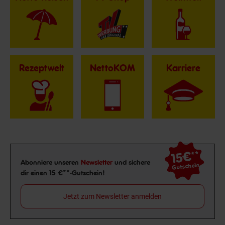
Rezeptwelt
NettoKOM
Karriere
15€
**
Newsletter Anmeldung
Abonniere unseren
Newsletter
und sichere
Gutschein
dir einen 15 €**-Gutschein!
Jetzt zum Newsletter anmelden