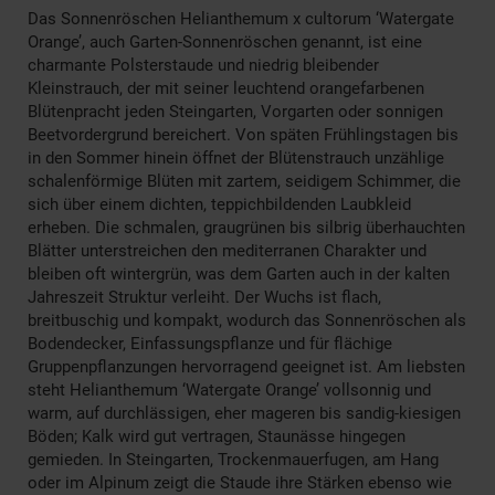
Das Sonnenröschen Helianthemum x cultorum ‘Watergate
Orange’, auch Garten-Sonnenröschen genannt, ist eine
charmante Polsterstaude und niedrig bleibender
Kleinstrauch, der mit seiner leuchtend orangefarbenen
Blütenpracht jeden Steingarten, Vorgarten oder sonnigen
Beetvordergrund bereichert. Von späten Frühlingstagen bis
in den Sommer hinein öffnet der Blütenstrauch unzählige
schalenförmige Blüten mit zartem, seidigem Schimmer, die
sich über einem dichten, teppichbildenden Laubkleid
erheben. Die schmalen, graugrünen bis silbrig überhauchten
Blätter unterstreichen den mediterranen Charakter und
bleiben oft wintergrün, was dem Garten auch in der kalten
Jahreszeit Struktur verleiht. Der Wuchs ist flach,
breitbuschig und kompakt, wodurch das Sonnenröschen als
Bodendecker, Einfassungspflanze und für flächige
Gruppenpflanzungen hervorragend geeignet ist. Am liebsten
steht Helianthemum ‘Watergate Orange’ vollsonnig und
warm, auf durchlässigen, eher mageren bis sandig-kiesigen
Böden; Kalk wird gut vertragen, Staunässe hingegen
gemieden. In Steingarten, Trockenmauerfugen, am Hang
oder im Alpinum zeigt die Staude ihre Stärken ebenso wie