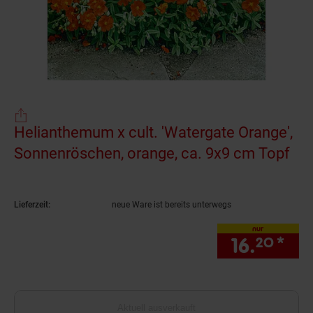
Helianthemum x cult. 'Watergate Orange',
Sonnenröschen, orange, ca. 9x9 cm Topf
(Pr
Lieferzeit:
neue Ware ist bereits unterwegs
nur
16.
*
nur
20
Aktuell ausverkauft