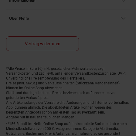
Informationen
Über Netto
Vertrag widerrufen
*Alle Preise in Euro (€) inkl. gesetzlicher Mehrwertsteuer, zzgl.
Fußnoten
Versandkosten
und zzgl. evtl. anfallender Versandkostenzuschläge. UVP:
Unverbindliche Preisempfehlung des Herstellers.
Preise (inkl. MwSt.) und Verkaufseinheiten (Stückzahl/Mengeneinheit)
können im Online-Shop abweichen.
Statt- und durchgestrichene Preise beziehen sich auf unseren zuvor
geforderten Verkaufspreis.
Alle Artikel solange der Vorrat reicht! Änderungen und Irrtümer vorbehalten.
Abbildungen ähnlich. Die abgebildeten Artikel können wegen des
begrenzten Angebots schon am ersten Tag ausverkauft sein.
Abgabe nur in haushaltsüblichen Mengen!
**15€ Rabatt im Netto Online-Shop auf das komplette Sortiment ab einem
Mindestbestellwert von 200 €. Ausgenommen: Kategorie Multimedia,
Gutscheine, Bücher und Pre- & Anfangsmilchnahrung sowie gesondert