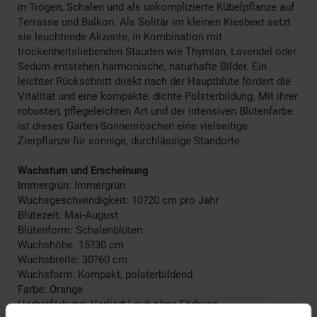
in Trögen, Schalen und als unkomplizierte Kübelpflanze auf
Terrasse und Balkon. Als Solitär im kleinen Kiesbeet setzt
sie leuchtende Akzente, in Kombination mit
trockenheitsliebenden Stauden wie Thymian, Lavendel oder
Sedum entstehen harmonische, naturhafte Bilder. Ein
leichter Rückschnitt direkt nach der Hauptblüte fördert die
Vitalität und eine kompakte, dichte Polsterbildung. Mit ihrer
robusten, pflegeleichten Art und der intensiven Blütenfarbe
ist dieses Garten-Sonnenröschen eine vielseitige
Zierpflanze für sonnige, durchlässige Standorte.
Wachstum und Erscheinung
Immergrün: Immergrün
Wuchsgeschwindigkeit: 10?20 cm pro Jahr
Blütezeit: Mai-August
Blütenform: Schalenblüten
Wuchshöhe: 15?30 cm
Wuchsbreite: 30?60 cm
Wuchsform: Kompakt, polsterbildend
Farbe: Orange
Herbstfärbung: Verliert Laub ohne Färbung