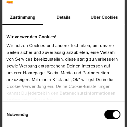
Blattfarbe: Grau-grün
Blütenfarbe: Orange
Winterfarbe: Immergrün
Zustimmung
Details
Über Cookies
Geschmack: X
Frucht: Keine Frucht
Standort und Pflege
Wir verwenden Cookies!
Standortempfehlung: Sonnig, trocken
Wir nutzen Cookies und andere Techniken, um unsere
Pflegeaufwand: Wenig,Mittel
Seiten sicher und zuverlässig anzubieten, eine Vielzahl
Lichtbedarf: Sonnig
von Services bereitzustellen, diese stetig zu verbessern
Wasserbedarf: Gering
sowie Werbung entsprechend Deinen Interessen auf
Rückschnitt: Rückschnitt nach der Blüte.
Schnittverträglichkeit: Gut
unserer Homepage, Social Media und Partnerseiten
Bodenansprüche: durchlässig, kalkhaltig
anzuzeigen. Mit einem Klick auf „Ok“ willigst Du in die
Nährstoffgehalt: Mittel
Cookie Verwendung ein. Deine Cookie-Einstellungen
Frosthärte: bis -15 °C
kannst Du jederzeit in den
Datenschutzinformationen
Verwendung: Im Staudenbeet,Steingarten, Bodendecker,
ändern bzw. widerrufen.
Kübelpflanze, Trockenmauer, Bienenweide
Einwilligungsauswahl
Eigenschaften
Notwendig
Duft: Leicht
Bestäuber: Insekten