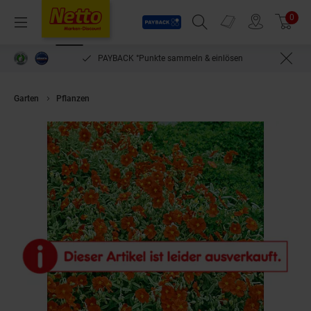
Payback
Prospekte
0
Arti
Menü
Suchfeld einblenden
Filiale finden
Warenkorb
PAYBACK °Punkte sammeln & einlösen
Garten
Pflanzen
Helianthemum x cult. 'Watergate Orange', Sonnenrösch