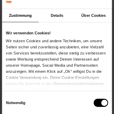
Blütenfarbe: Rosa
Winterfarbe: Immergrün
Geschmack: X
Zustimmung
Details
Über Cookies
Frucht: Keine Frucht
Blattform: Eiförmig
Standort und Pflege
Wir verwenden Cookies!
Standortempfehlung: Sonnig, gut durchlässig
Wir nutzen Cookies und andere Techniken, um unsere
Pflegeaufwand: Wenig,Gering
Seiten sicher und zuverlässig anzubieten, eine Vielzahl
Lichtbedarf: Sonnig
von Services bereitzustellen, diese stetig zu verbessern
Wasserbedarf: Gering
sowie Werbung entsprechend Deinen Interessen auf
Rückschnitt: Leichter Rückschnitt nach der Blüte.
Schnittverträglichkeit: Gut
unserer Homepage, Social Media und Partnerseiten
Bodenansprüche: durchlässig und kalkhaltig
anzuzeigen. Mit einem Klick auf „Ok“ willigst Du in die
Nährstoffgehalt: Mittel
Cookie Verwendung ein. Deine Cookie-Einstellungen
Frosthärte: bis -20 °C
kannst Du jederzeit in den
Datenschutzinformationen
Verwendung: Im Staudenbeet,Steingarten, Bodendecker,
ändern bzw. widerrufen.
Trockenmauer, Kübelpflanze, Bienenweide
Einwilligungsauswahl
Eigenschaften
Notwendig
Duft: Leicht
Bestäuber: Insekten