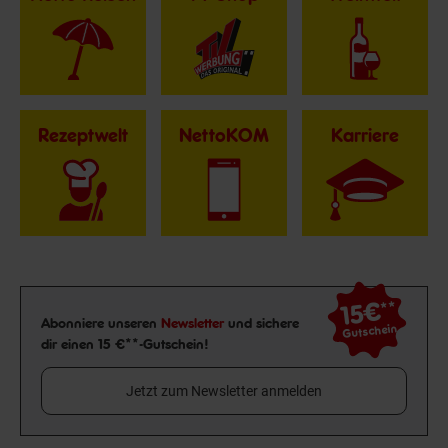
Rezeptwelt
NettoKOM
Karriere
15€
**
Newsletter Anmeldung
Abonniere unseren
Newsletter
und sichere
Gutschein
dir einen 15 €**-Gutschein!
Jetzt zum Newsletter anmelden