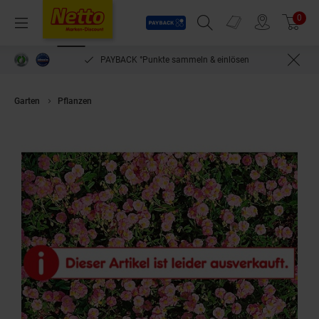
Payback
Prospekte
0
Arti
Menü
Suchfeld einblenden
Filiale finden
Warenkorb
PAYBACK °Punkte sammeln & einlösen
Garten
Pflanzen
Helianthemum x cult. 'Lawrensons Pink', Sonnenrösche