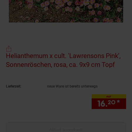
Helianthemum x cult. 'Lawrensons Pink',
Sonnenröschen, rosa, ca. 9x9 cm Topf
(Prod
Lieferzeit:
neue Ware ist bereits unterwegs
nur
16.
*
nur
20
Aktuell ausverkauft