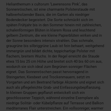
Helianthemum x cultorum ‘Lawrensons Pink’, das
Sonnenröschen, ist eine charmante Polsterstaude mit
halbverholzender Basis, die im Garten als niedriger
Bodendecker begeistert. Die Sorte schmückt sich im
späten Frühjahr bis in den Sommer hinein mit zahlreichen,
schalenförmigen Blüten in klarem Rosa und leuchtend
gelbem Zentrum, die wie kleine Papierblüten wirken und in
der Sonne besonders intensiv strahlen. Das schmale,
graugrüne bis silbriggrüne Laub ist fein behaart, weitgehend
immergrün und bildet dichte, teppichartige Polster mit
flachem, breitem Wuchs. In der Regel erreicht die Staude
etwa 15 bis 25 cm Höhe und breitet sich 40 bis 60 cm aus,
wodurch sie sich ideal zum Begrünen sonniger Flächen
eignet. Das Sonnenröschen passt hervorragend in
Steingarten, Kiesbeet und Trockenmauern, setzt im
Vorgarten und am Beetrand farbige Akzente und eignet sich
auch als pflegeleichte Grab- und Einfassungsbepflanzung.
In kleinen Gruppen gepflanzt entwickelt sich ein
geschlossener Teppich, während einzelne Exemplare als
niedrige Solitär- oder Kübelpflanze auf Terrasse und Balkon
mediterranes Flair unterstreichen. Ein vollsonniger, warmer