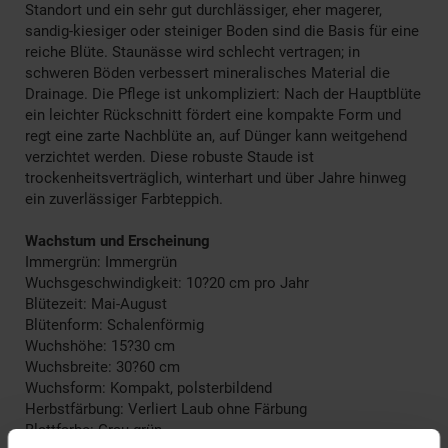
Standort und ein sehr gut durchlässiger, eher magerer,
sandig-kiesiger oder steiniger Boden sind die Basis für eine
reiche Blüte. Staunässe wird schlecht vertragen; in
schweren Böden verbessert mineralisches Material die
Drainage. Die Pflege ist unkompliziert: Nach der Hauptblüte
ein leichter Rückschnitt fördert eine kompakte Form und
regt eine zarte Nachblüte an, auf Dünger kann weitgehend
verzichtet werden. Diese robuste Staude ist
trockenheitsverträglich, winterhart und über Jahre hinweg
ein zuverlässiger Farbteppich.
Wachstum und Erscheinung
Immergrün: Immergrün
Wuchsgeschwindigkeit: 10?20 cm pro Jahr
Blütezeit: Mai-August
Blütenform: Schalenförmig
Wuchshöhe: 15?30 cm
Wuchsbreite: 30?60 cm
Wuchsform: Kompakt, polsterbildend
Herbstfärbung: Verliert Laub ohne Färbung
Blattfarbe: Grau-grün