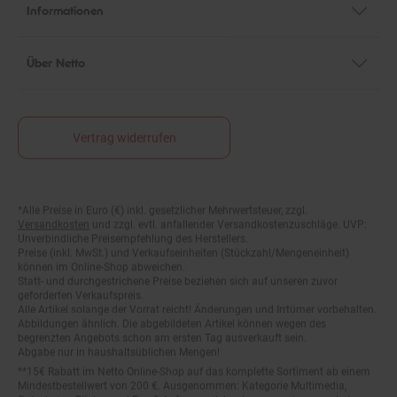
Informationen
Über Netto
Vertrag widerrufen
*Alle Preise in Euro (€) inkl. gesetzlicher Mehrwertsteuer, zzgl.
Fußnoten
Versandkosten
und zzgl. evtl. anfallender Versandkostenzuschläge. UVP:
Unverbindliche Preisempfehlung des Herstellers.
Preise (inkl. MwSt.) und Verkaufseinheiten (Stückzahl/Mengeneinheit)
können im Online-Shop abweichen.
Statt- und durchgestrichene Preise beziehen sich auf unseren zuvor
geforderten Verkaufspreis.
Alle Artikel solange der Vorrat reicht! Änderungen und Irrtümer vorbehalten.
Abbildungen ähnlich. Die abgebildeten Artikel können wegen des
begrenzten Angebots schon am ersten Tag ausverkauft sein.
Abgabe nur in haushaltsüblichen Mengen!
**15€ Rabatt im Netto Online-Shop auf das komplette Sortiment ab einem
Mindestbestellwert von 200 €. Ausgenommen: Kategorie Multimedia,
Gutscheine, Bücher und Pre- & Anfangsmilchnahrung sowie gesondert