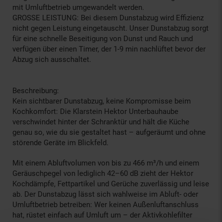
mit Umluftbetrieb umgewandelt werden.
GROSSE LEISTUNG: Bei diesem Dunstabzug wird Effizienz
nicht gegen Leistung eingetauscht. Unser Dunstabzug sorgt
für eine schnelle Beseitigung von Dunst und Rauch und
verfügen über einen Timer, der 1-9 min nachlüftet bevor der
Abzug sich ausschaltet.
Beschreibung:
Kein sichtbarer Dunstabzug, keine Kompromisse beim
Kochkomfort: Die Klarstein Hektor Unterbauhaube
verschwindet hinter der Schranktür und hält die Küche
genau so, wie du sie gestaltet hast – aufgeräumt und ohne
störende Geräte im Blickfeld.
Mit einem Abluftvolumen von bis zu 466 m³/h und einem
Geräuschpegel von lediglich 42–60 dB zieht der Hektor
Kochdämpfe, Fettpartikel und Gerüche zuverlässig und leise
ab. Der Dunstabzug lässt sich wahlweise im Abluft- oder
Umluftbetrieb betreiben: Wer keinen Außenluftanschluss
hat, rüstet einfach auf Umluft um – der Aktivkohlefilter