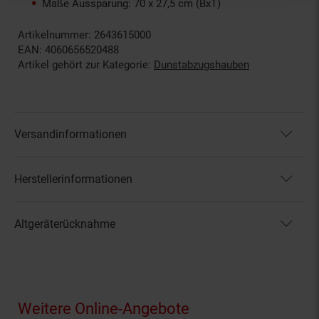
Maße Aussparung: 70 x 27,5 cm (BxT)
Artikelnummer: 2643615000
EAN: 4060656520488
Artikel gehört zur Kategorie:
Dunstabzugshauben
Versandinformationen
Herstellerinformationen
Altgeräterücknahme
Fußzeile
Weitere Online-Angebote