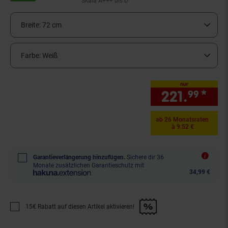
Skala A+++ bis D
Breite:
72 cm
Farbe:
Weiß
nur
221.
*
nur
99
ab 26 Monatsraten
à 9.52 €
Garantieverlängerung hinzufügen.
Sichere dir 36
Monate zusätzlichen Garantieschutz mit
34,99 €
15€ Rabatt auf diesen Artikel aktivieren!
Promotion "15€ Rabatt auf diesen Artikel aktivieren!" anwenden