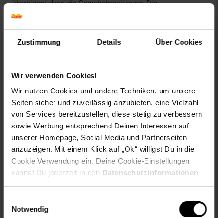
übernimmt dann die Geruchsbeseitigung. Die
Aluminiumfettfilter sind vorinstalliert,
spülmaschinengeeignet und damit einfach zu reinigen. Das
integrierte LED-Licht (2 × 1,5 W) beleuchtet die Kochfläche
Zustimmung
Details
Über Cookies
direkt, das beleuchtete Touch-Panel regelt Leistungsstufen
und Licht auf Fingertipp. Ein einstellbarer Nachlauftimer
sorgt dafür, dass restliche Dämpfe vollständig abgeführt
werden. Für den Umluftbetrieb ist ein passender
Wir verwenden Cookies!
Aktivkohlefilter (Produktnummer 10032843) separat
Wir nutzen Cookies und andere Techniken, um unsere
erhältlich.
Seiten sicher und zuverlässig anzubieten, eine Vielzahl
von Services bereitzustellen, diese stetig zu verbessern
Die geringe Einbauhöhe und die umlaufende
Befestigungskante ermöglichen eine platzsparende und
sowie Werbung entsprechend Deinen Interessen auf
stabile Montage an der Schrankbodenplatte. Empfohlen
unserer Homepage, Social Media und Partnerseiten
wird ein Montageabstand von 65–75 cm über der
anzuzeigen. Mit einem Klick auf „Ok“ willigst Du in die
Kochfläche für optimale Abzugsleistung. Breite: 72 cm.
Cookie Verwendung ein. Deine Cookie-Einstellungen
kannst Du jederzeit in den
Datenschutzinformationen
Für alle, die eine minimalistische Küche ohne sichtbare
ändern bzw. widerrufen.
Geräte wollen – und trotzdem auf leistungsstarkes
Abzugsvolumen nicht verzichten möchten.
Einwilligungsauswahl
Notwendig
Die Klarstein Hektor Unterbauhaube auf einen Blick:
466