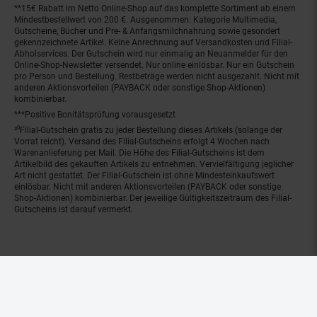
**15€ Rabatt im Netto Online-Shop auf das komplette Sortiment ab einem
Mindestbestellwert von 200 €. Ausgenommen: Kategorie Multimedia,
Gutscheine, Bücher und Pre- & Anfangsmilchnahrung sowie gesondert
gekennzeichnete Artikel. Keine Anrechnung auf Versandkosten und Filial-
Abholservices. Der Gutschein wird nur einmalig an Neuanmelder für den
Online-Shop-Newsletter versendet. Nur online einlösbar. Nur ein Gutschein
pro Person und Bestellung. Restbeträge werden nicht ausgezahlt. Nicht mit
anderen Aktionsvorteilen (PAYBACK oder sonstige Shop-Aktionen)
kombinierbar.
***Positive Bonitätsprüfung vorausgesetzt
²⁰Filial-Gutschein gratis zu jeder Bestellung dieses Artikels (solange der
Vorrat reicht). Versand des Filial-Gutscheins erfolgt 4 Wochen nach
Warenanlieferung per Mail. Die Höhe des Filial-Gutscheins ist dem
Artikelbild des gekauften Artikels zu entnehmen. Vervielfältigung jeglicher
Art nicht gestattet. Der Filial-Gutschein ist ohne Mindesteinkaufswert
einlösbar. Nicht mit anderen Aktionsvorteilen (PAYBACK oder sonstige
Shop-Aktionen) kombinierbar. Der jeweilige Gültigkeitszeitraum des Filial-
Gutscheins ist darauf vermerkt.
© Netto Marken-Discount Stiftung & Co. KG |
Kontakt
|
Datenschutz
|
Impressum