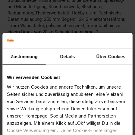
Goldschmiede, Kunsthandwerk, Bildende Kunst, Spielzeug-
und Möbelfertigung, Kunsthandwerk, Blechnerei,
Restauration, Theaterwerkstatt, Hobby u.v.m. Technische
Daten Ausladung: 250 mm Bogen: 12x12 Vierkantstahlrohr,
1 mm Wandstärke, galvanisch verzinkt, formstabil bis zu
einem Druck von 20 kg Sägeblattaufnahme: 2
auswechselbare Klemmblöcke mit Bohrung,
Rändelschrauben vergütet, 0,6 mm Feingewinde für hohe
Klemmkraft, Spannwirkung durch oben liegende
Zustimmung
Details
Über Cookies
Randelmutter Griff: starr mit Bogen verbunden Lieferumfang
1x Laugsägebogen
Sicherheitshinweis:
Nicht für Kinder unter 6 Jahren geeignet. Nur unter Aufsicht
Wir verwenden Cookies!
und Anleitung von Erwachsenen verwenden!
Wir nutzen Cookies und andere Techniken, um unsere
Seiten sicher und zuverlässig anzubieten, eine Vielzahl
Artikelnummer: 2806625000
EAN: 4033192005955
von Services bereitzustellen, diese stetig zu verbessern
Artikel gehört zur Kategorie:
Weiteres Werkzeug
sowie Werbung entsprechend Deinen Interessen auf
unserer Homepage, Social Media und Partnerseiten
anzuzeigen. Mit einem Klick auf „Ok“ willigst Du in die
Cookie Verwendung ein. Deine Cookie-Einstellungen