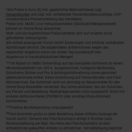
*Alle Preise in Euro (€) inkl. gesetzlicher Mehrwertsteuer, zzgl.
Fußnoten
Versandkosten
und zzgl. evtl. anfallender Versandkostenzuschläge. UVP:
Unverbindliche Preisempfehlung des Herstellers.
Preise (inkl. MwSt.) und Verkaufseinheiten (Stückzahl/Mengeneinheit)
können im Online-Shop abweichen.
Statt- und durchgestrichene Preise beziehen sich auf unseren zuvor
geforderten Verkaufspreis.
Alle Artikel solange der Vorrat reicht! Änderungen und Irrtümer vorbehalten.
Abbildungen ähnlich. Die abgebildeten Artikel können wegen des
begrenzten Angebots schon am ersten Tag ausverkauft sein.
Abgabe nur in haushaltsüblichen Mengen!
**15€ Rabatt im Netto Online-Shop auf das komplette Sortiment ab einem
Mindestbestellwert von 200 €. Ausgenommen: Kategorie Multimedia,
Gutscheine, Bücher und Pre- & Anfangsmilchnahrung sowie gesondert
gekennzeichnete Artikel. Keine Anrechnung auf Versandkosten und Filial-
Abholservices. Der Gutschein wird nur einmalig an Neuanmelder für den
Online-Shop-Newsletter versendet. Nur online einlösbar. Nur ein Gutschein
pro Person und Bestellung. Restbeträge werden nicht ausgezahlt. Nicht mit
anderen Aktionsvorteilen (PAYBACK oder sonstige Shop-Aktionen)
kombinierbar.
***Positive Bonitätsprüfung vorausgesetzt
²⁰Filial-Gutschein gratis zu jeder Bestellung dieses Artikels (solange der
Vorrat reicht). Versand des Filial-Gutscheins erfolgt 4 Wochen nach
Warenanlieferung per Mail. Die Höhe des Filial-Gutscheins ist dem
Artikelbild des gekauften Artikels zu entnehmen. Vervielfältigung jeglicher