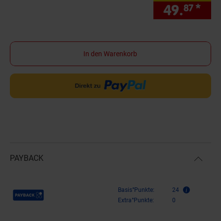
49.
*
nur
87
In den Warenkorb
PAYBACK
Payback Punkte
Basis°Punkte:
24
Extra°Punkte:
0