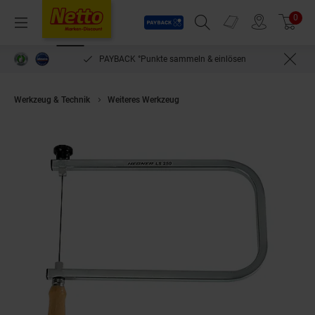
Payback
Prospekte
0
Arti
Menü
Suchfeld einblenden
Filiale finden
Warenkorb
PAYBACK °Punkte sammeln & einlösen
Werkzeug & Technik
Weiteres Werkzeug
Hegner Laubsägebogen / Säge 