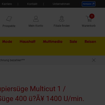
Karriere
Kontakt
Unternehmen
0
Artikel
Mein Konto
Filiale finden
Warenkorb
Prospekte
Mode
Haushalt
Multimedia
Sale
Externer Li
Reisen
chnung bezahlen***
000
piersüge Multicut 1 /
Süge 400 ü?Ã¥ 1400 U/min.