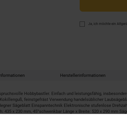
Ja, ich möchte ein Altger
nformationen
Herstellerinformationen
spruchsvolle Hobbybastler. Einfach und leistungsfähig, insbesonder
-Kokillenguß, feinstgefräst Verwendung handelsüblicher Laubsägebl
gner Sägeblatt Einspanntechnik Elektronische stufenlose Drehzah
 435 x 230 mm, 45°schwenkbar Länge x Breite: 520 x 290 mm Sägeh
m Hartholz: 40 mm Kupfer, Messing, Aluminium: 6 mm Kunststoffe (
geteil 1 Satz Bedienwerkzeug, Bedienungsanleitung Fußpedal