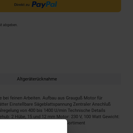
ät abgeben.
Altgeräterücknahme
e bei feinen Arbeiten. Aufbau aus Grauguß Motor für
ätter Einstellbare Sägeblattspannung Zentraler Anschluß
lregelung von 400 bis 1400 U/min Technische Details
ub: 2 Hübe, 15 und 12 mm Motor: 230 V, 100 Watt Gewicht:
Plexiglas): 15 mm Lieferumfang 1 Sortiment