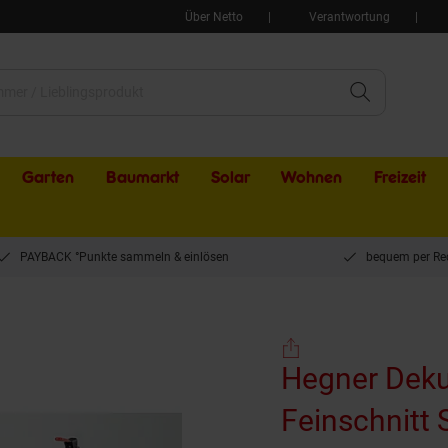
Über Netto
Verantwortung
Garten
Baumarkt
Solar
Wohnen
Freizeit
PAYBACK °Punkte sammeln & einlösen
bequem per Re
Hegner Dekupiersüge Multicut 1 / Feinschnitt Süge 400 ü?Ã¥ 1400 U/min. 01133
Hegner Deku
Feinschnitt 