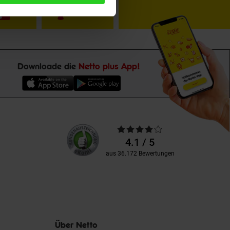
Downloade die
Netto plus App!
Unsere
Durchschnittliche
Kundenbewertungen
Bewertungen
4.1 / 5
aus 36.172 Bewertungen
Über Netto