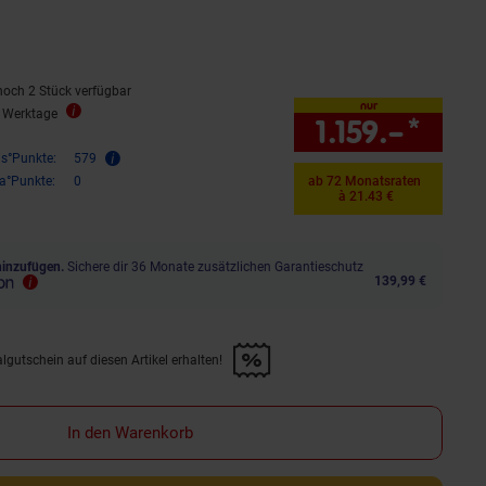
noch 2 Stück verfügbar
nur
3 Werktage
1.159.–
*
nur 
is°Punkte:
579
ra°Punkte:
0
ab 72 Monatsraten
à 21.43 €
hinzufügen.
Sichere dir 36 Monate zusätzlichen Garantieschutz
139,99 €
lgutschein auf diesen Artikel erhalten!
d &amp; 30€ Filialgutschein auf diesen Artikel erhalten!" anwenden
In den Warenkorb