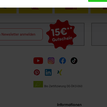
15€
**
m Newsletter anmelden
Gutschein
Folge
uns
auf
Bio Zertifizierung
DE-ÖKO-060
Unsere
Siegel
Informationen