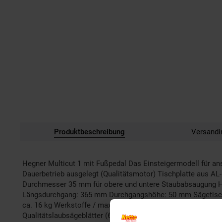
Produktbeschreibung
Versandi
Hegner Multicut 1 mit Fußpedal Das Einsteigermodell für an
Dauerbetrieb ausgelegt (Qualitätsmotor) Tischplatte aus AL
Durchmesser 35 mm für obere und untere Staubabsaugung He
Längsdurchgang: 365 mm Durchgangshöhe: 50 mm Sägetisch:
ca. 16 kg Werkstoffe / max. Schnittstärke Weichholz: 50 m
Qualitätslaubsägeblätter (60 Stück) 1 Kunststoff-Tischeinle