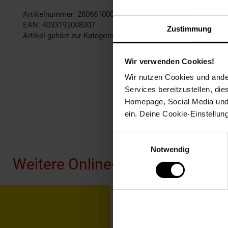
Artikelnummer: 2806610000
EAN: 4033192008307
Zustimmung
Artikel gehört zur Kategorie:
Weiteres Werkzeug
Wir verwenden Cookies!
Wir nutzen Cookies und ander
Services bereitzustellen, di
Homepage, Social Media und P
ein. Deine Cookie-Einstellun
Fußzeile
Einwilligungsauswahl
Notwendig
Weitere Online-Angebote
Netto Reisen
TV-