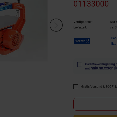
01133000
Verfügbarkeit:
Nur 
Lieferzeit:
ca. 
Payback Punkte
Bas
Ext
Garantieverlängerung 
mit
Gratis Versand & 30€ Filia
Promotion "Gratis Versan