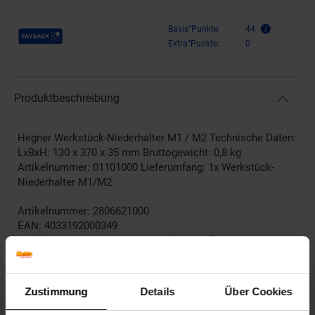
Payback Punkte
Basis°Punkte:
44
Extra°Punkte:
0
Produktbeschreibung
Hegner Werkstück-Niederhalter M1 / M2 Technische Daten:
LxBxH: 130 x 370 x 35 mm Bruttogewicht: 0,8 kg
Artikelnummer: 01101000 Lieferumfang: 1x Werkstück-
Niederhalter M1/M2
Artikelnummer: 2806621000
EAN: 4033192000349
Artikel gehört zur Kategorie:
Werkzeugaufbewahrung &
Ordnungssysteme
Zustimmung
Details
Über Cookies