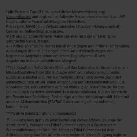
*Alle Preise in Euro (€) inkl. gesetzlicher Mehrwertsteuer, zzgl.
Fußnoten
Versandkosten
und zzgl. evtl. anfallender Versandkostenzuschläge. UVP:
Unverbindliche Preisempfehlung des Herstellers.
Preise (inkl. MwSt.) und Verkaufseinheiten (Stückzahl/Mengeneinheit)
können im Online-Shop abweichen.
Statt- und durchgestrichene Preise beziehen sich auf unseren zuvor
geforderten Verkaufspreis.
Alle Artikel solange der Vorrat reicht! Änderungen und Irrtümer vorbehalten.
Abbildungen ähnlich. Die abgebildeten Artikel können wegen des
begrenzten Angebots schon am ersten Tag ausverkauft sein.
Abgabe nur in haushaltsüblichen Mengen!
**15€ Rabatt im Netto Online-Shop auf das komplette Sortiment ab einem
Mindestbestellwert von 200 €. Ausgenommen: Kategorie Multimedia,
Gutscheine, Bücher und Pre- & Anfangsmilchnahrung sowie gesondert
gekennzeichnete Artikel. Keine Anrechnung auf Versandkosten und Filial-
Abholservices. Der Gutschein wird nur einmalig an Neuanmelder für den
Online-Shop-Newsletter versendet. Nur online einlösbar. Nur ein Gutschein
pro Person und Bestellung. Restbeträge werden nicht ausgezahlt. Nicht mit
anderen Aktionsvorteilen (PAYBACK oder sonstige Shop-Aktionen)
kombinierbar.
***Positive Bonitätsprüfung vorausgesetzt
²⁰Filial-Gutschein gratis zu jeder Bestellung dieses Artikels (solange der
Vorrat reicht). Versand des Filial-Gutscheins erfolgt 4 Wochen nach
Warenanlieferung per Mail. Die Höhe des Filial-Gutscheins ist dem
Artikelbild des gekauften Artikels zu entnehmen. Vervielfältigung jeglicher