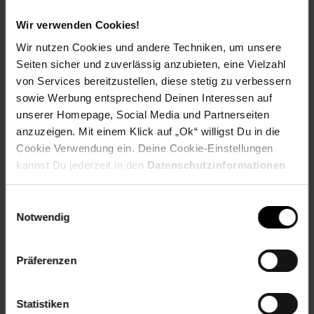
Versandinformationen
Wir verwenden Cookies!
Wir nutzen Cookies und andere Techniken, um unsere
Herstellerinformationen
Seiten sicher und zuverlässig anzubieten, eine Vielzahl
von Services bereitzustellen, diese stetig zu verbessern
sowie Werbung entsprechend Deinen Interessen auf
unserer Homepage, Social Media und Partnerseiten
anzuzeigen. Mit einem Klick auf „Ok“ willigst Du in die
Fußzeile
Weitere Online-Angebote
Cookie Verwendung ein. Deine Cookie-Einstellungen
kannst Du jederzeit in den
Datenschutzinformationen
Netto Reisen
TV-Shop
Weinwelt
ändern bzw. widerrufen.
Einwilligungsauswahl
Notwendig
Präferenzen
Rezeptwelt
NettoKOM
Karriere
Statistiken