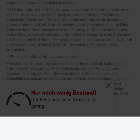
Abgabe nur in haushaltsüblichen Mengen!
**15€ Rabatt im Netto Online-Shop auf das komplette Sortiment ab einem
Mindestbestellwert von 200 €. Ausgenommen: Kategorie Multimedia,
Gutscheine, Bücher und Pre- & Anfangsmilchnahrung sowie gesondert
gekennzeichnete Artikel. Keine Anrechnung auf Versandkosten und Filial-
Abholservices. Der Gutschein wird nur einmalig an Neuanmelder für den
Online-Shop-Newsletter versendet. Nur online einlösbar. Nur ein Gutschein
pro Person und Bestellung. Restbeträge werden nicht ausgezahlt. Nicht mit
anderen Aktionsvorteilen (PAYBACK oder sonstige Shop-Aktionen)
kombinierbar.
***Positive Bonitätsprüfung vorausgesetzt
²⁰Filial-Gutschein gratis zu jeder Bestellung dieses Artikels (solange der
Vorrat reicht). Versand des Filial-Gutscheins erfolgt 4 Wochen nach
Warenanlieferung per Mail. Die Höhe des Filial-Gutscheins ist dem
Artikelbild des gekauften Artikels zu entnehmen. Vervielfältigung jeglicher
Art nicht gestattet. Der Filial-Gutschein ist ohne Mindesteinkaufswert
einlösbar. Nicht mit anderen Aktionsvorteilen (PAYBACK oder sonstige
Fenster schliess
Shop-Aktionen) kombinierbar. Der jeweilige Gültigkeitszeitraum des Filial-
Nur noch wenig Bestand!
Gutscheins ist darauf vermerkt.
Der Bestand dieses Artikels ist
gering.
© Netto Marken-Discount Stiftung & Co. KG |
Kontakt
|
Datenschutz
|
Impressum