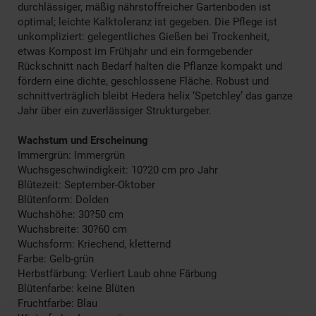
durchlässiger, mäßig nährstoffreicher Gartenboden ist
optimal; leichte Kalktoleranz ist gegeben. Die Pflege ist
unkompliziert: gelegentliches Gießen bei Trockenheit,
etwas Kompost im Frühjahr und ein formgebender
Rückschnitt nach Bedarf halten die Pflanze kompakt und
fördern eine dichte, geschlossene Fläche. Robust und
schnittverträglich bleibt Hedera helix ‘Spetchley’ das ganze
Jahr über ein zuverlässiger Strukturgeber.
Wachstum und Erscheinung
Immergrün: Immergrün
Wuchsgeschwindigkeit: 10?20 cm pro Jahr
Blütezeit: September-Oktober
Blütenform: Dolden
Wuchshöhe: 30?50 cm
Wuchsbreite: 30?60 cm
Wuchsform: Kriechend, kletternd
Farbe: Gelb-grün
Herbstfärbung: Verliert Laub ohne Färbung
Blütenfarbe: keine Blüten
Fruchtfarbe: Blau