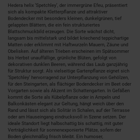
Hedera helix ‘Spetchley’, der immergrüne Efeu, präsentiert
sich als kompakte Kletterpflanze und attraktiver
Bodendecker mit besonders kleinen, dunkelgrünen, tief
gelappten Blättern, die ein fein strukturiertes
Blattschmuckbild erzeugen. Die Sorte wächst dicht,
langsam bis mittelstark und bildet kriechend teppichartige
Matten oder erklimmt mit Haftwurzeln Mauern, Zäune und
Obelisken. Auf älteren Trieben erscheinen im Spätsommer
bis Herbst unauffällige, grünliche Blüten, gefolgt von
dekorativen dunklen Beeren, während das Laub ganzjährig
für Struktur sorgt. Als vielseitige Gartenpflanze eignet sich
‘Spetchley’ hervorragend zur Unterpflanzung von Gehölzen,
für den Steingarten, als flächiger Bodendecker im Beet oder
Vorgarten sowie als Akzent im Schattengarten. In Gefäßen
kommt die Sorte als Kübelpflanze oder in Ampeln und
Balkonkästen elegant zur Geltung, hängt weich über den
Rand und lässt sich als Solitär in Schalen, auf der Terrasse
oder am Hauseingang eindrucksvoll in Szene setzen. Der
ideale Standort liegt halbschattig bis schattig, mit guter
Verträglichkeit für sonnenexponierte Plätze, sofern der
Boden gleichmäßig frisch bleibt. Ein humoser,