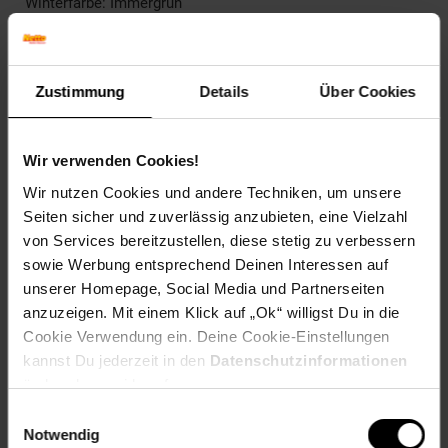
Winterfarbe: Immergrün
Geschmack: X
Frucht: Zierfrucht, nicht essbar
Blattform: Herzförmig
Blattrand: Gelappt
Zustimmung
Details
Über Cookies
Standort und Pflege
Standortempfehlung: Halbschattig, windgeschützt
Wir verwenden Cookies!
Pflegeaufwand: Mittel
Lichtbedarf: Halbschattig-Schattig
Wir nutzen Cookies und andere Techniken, um unsere
Wasserbedarf: Mittel
Seiten sicher und zuverlässig anzubieten, eine Vielzahl
Rückschnitt: Regelmäßiger Formschnitt notwendig
von Services bereitzustellen, diese stetig zu verbessern
Schnittverträglichkeit: Sehr gut
sowie Werbung entsprechend Deinen Interessen auf
Bodenansprüche: humos und gut durchlässig
unserer Homepage, Social Media und Partnerseiten
Nährstoffgehalt: Mittel
anzuzeigen. Mit einem Klick auf „Ok“ willigst Du in die
Frosthärte: bis -23 °C
Cookie Verwendung ein. Deine Cookie-Einstellungen
Verwendung: Als Fassadenbegrünung,Auf Balkon oder
Terrasse,Als Vogelschutz und -nährpflanze,Bodendecker,
kannst Du jederzeit in den
Datenschutzinformationen
Kletterpflanze, Kübelpflanze, Schattenpflanze,
ändern bzw. widerrufen.
Wandbegrünung
Einwilligungsauswahl
Notwendig
Eigenschaften