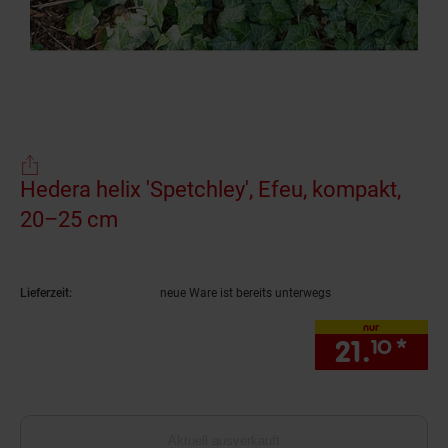
Hedera helix 'Spetchley', Efeu, kompakt,
20–25 cm
(Produkt aktuell ausverkauft)
Lieferzeit:
neue Ware ist bereits unterwegs
nur
21.
*
nur
10
Aktuell ausverkauft