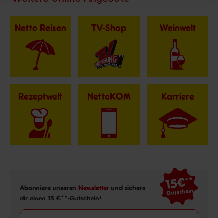
Netto Reisen
TV-Shop
Weinwelt
Rezeptwelt
NettoKOM
Karriere
15€
**
Newsletter Anmeldung
Abonniere unseren
Newsletter
und sichere
Gutschein
dir einen 15 €**-Gutschein!