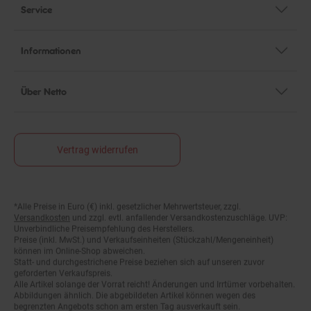
Service
Informationen
Über Netto
Vertrag widerrufen
*Alle Preise in Euro (€) inkl. gesetzlicher Mehrwertsteuer, zzgl.
Fußnoten
Versandkosten
und zzgl. evtl. anfallender Versandkostenzuschläge. UVP:
Unverbindliche Preisempfehlung des Herstellers.
Preise (inkl. MwSt.) und Verkaufseinheiten (Stückzahl/Mengeneinheit)
können im Online-Shop abweichen.
Statt- und durchgestrichene Preise beziehen sich auf unseren zuvor
geforderten Verkaufspreis.
Alle Artikel solange der Vorrat reicht! Änderungen und Irrtümer vorbehalten.
Abbildungen ähnlich. Die abgebildeten Artikel können wegen des
begrenzten Angebots schon am ersten Tag ausverkauft sein.