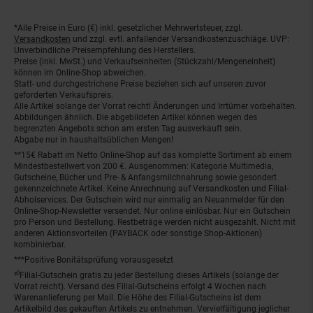
*Alle Preise in Euro (€) inkl. gesetzlicher Mehrwertsteuer, zzgl.
Fußnoten
Versandkosten
und zzgl. evtl. anfallender Versandkostenzuschläge. UVP:
Unverbindliche Preisempfehlung des Herstellers.
Preise (inkl. MwSt.) und Verkaufseinheiten (Stückzahl/Mengeneinheit)
können im Online-Shop abweichen.
Statt- und durchgestrichene Preise beziehen sich auf unseren zuvor
geforderten Verkaufspreis.
Alle Artikel solange der Vorrat reicht! Änderungen und Irrtümer vorbehalten.
Abbildungen ähnlich. Die abgebildeten Artikel können wegen des
begrenzten Angebots schon am ersten Tag ausverkauft sein.
Abgabe nur in haushaltsüblichen Mengen!
**15€ Rabatt im Netto Online-Shop auf das komplette Sortiment ab einem
Mindestbestellwert von 200 €. Ausgenommen: Kategorie Multimedia,
Gutscheine, Bücher und Pre- & Anfangsmilchnahrung sowie gesondert
gekennzeichnete Artikel. Keine Anrechnung auf Versandkosten und Filial-
Abholservices. Der Gutschein wird nur einmalig an Neuanmelder für den
Online-Shop-Newsletter versendet. Nur online einlösbar. Nur ein Gutschein
pro Person und Bestellung. Restbeträge werden nicht ausgezahlt. Nicht mit
anderen Aktionsvorteilen (PAYBACK oder sonstige Shop-Aktionen)
kombinierbar.
***Positive Bonitätsprüfung vorausgesetzt
²⁰Filial-Gutschein gratis zu jeder Bestellung dieses Artikels (solange der
Vorrat reicht). Versand des Filial-Gutscheins erfolgt 4 Wochen nach
Warenanlieferung per Mail. Die Höhe des Filial-Gutscheins ist dem
Artikelbild des gekauften Artikels zu entnehmen. Vervielfältigung jeglicher