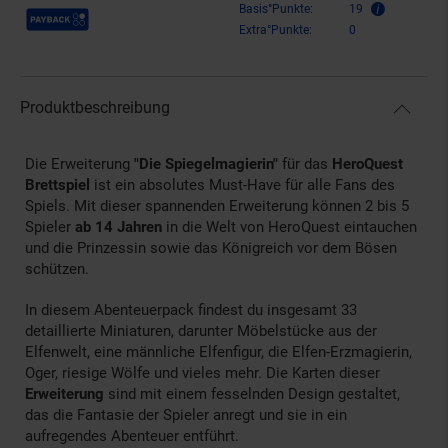
Payback Punkte
Basis°Punkte:
19
Extra°Punkte:
0
Produktbeschreibung
Die Erweiterung
"Die Spiegelmagierin"
für das
HeroQuest
Brettspiel
ist ein absolutes Must-Have für alle Fans des
Spiels. Mit dieser spannenden Erweiterung können 2 bis 5
Spieler
ab 14 Jahren
in die Welt von HeroQuest eintauchen
und die Prinzessin sowie das Königreich vor dem Bösen
schützen.
In diesem Abenteuerpack findest du insgesamt 33
detaillierte Miniaturen, darunter Möbelstücke aus der
Elfenwelt, eine männliche Elfenfigur, die Elfen-Erzmagierin,
Oger, riesige Wölfe und vieles mehr. Die Karten dieser
Erweiterung
sind mit einem fesselnden Design gestaltet,
das die Fantasie der Spieler anregt und sie in ein
aufregendes Abenteuer entführt.