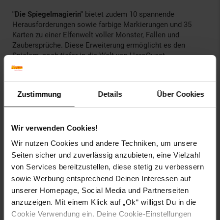
"Die Spiegelmagierin"
bietet zudem 10 spannende
Herausforderungen sowie farbige Markierungen und 35
Karten zu einer Elfenwelt voller Monster, Fallen und
Zaubersprüche. Diese Erweiterung ermöglicht es den
Spielern, noch tiefer in die Welt von HeroQuest
einzutauchen und ihre eigenen Geschichten zu erschaffen.
Tauche ein in die magische Welt von HeroQuest mit der
Zustimmung
Details
Über Cookies
Erweiterung
"Die Spiegelmagierin"
und erlebe unzählige
Stunden voller Spannung und Abenteuer!
Wir verwenden Cookies!
Lieferumfang:
Buch der Herausforderungen mit 10
Wir nutzen Cookies und andere Techniken, um unsere
Abenteuern, 33 Miniaturen, 2 Spiegelständer, 35 Karten,
Seiten sicher und zuverlässig anzubieten, eine Vielzahl
Bogen mit Markierungen aus Karton
von Services bereitzustellen, diese stetig zu verbessern
Artikelnummer: 2650973000
sowie Werbung entsprechend Deinen Interessen auf
EAN: 5010994203276
unserer Homepage, Social Media und Partnerseiten
Artikel gehört zur Kategorie:
Gesellschaftsspiele
anzuzeigen. Mit einem Klick auf „Ok“ willigst Du in die
Cookie Verwendung ein. Deine Cookie-Einstellungen