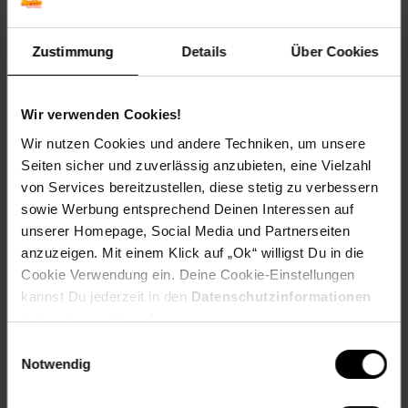
enthält Kleinteile, die verschluckt werden können.
Erstickungsgefahr!
Zustimmung
Details
Über Cookies
Artikelnummer: 2603427000
EAN: 5010993632947
Wir verwenden Cookies!
Artikel gehört zur Kategorie:
Baukästen
Wir nutzen Cookies und andere Techniken, um unsere
Seiten sicher und zuverlässig anzubieten, eine Vielzahl
von Services bereitzustellen, diese stetig zu verbessern
sowie Werbung entsprechend Deinen Interessen auf
Versandinformationen
unserer Homepage, Social Media und Partnerseiten
anzuzeigen. Mit einem Klick auf „Ok“ willigst Du in die
Herstellerinformationen
Cookie Verwendung ein. Deine Cookie-Einstellungen
kannst Du jederzeit in den
Datenschutzinformationen
ändern bzw. widerrufen.
Fußzeile
Weitere Online-Angebote
Einwilligungsauswahl
Notwendig
Netto Reisen
TV-Shop
Weinwelt