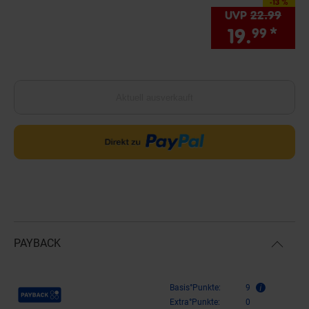
-13 %
Sie Sparen 13 Prozen
UVP
22.
99
UVP 
19.
*
Sie
99
Aktuell ausverkauft
PAYBACK
Payback Punkte
Basis°Punkte:
9
Extra°Punkte:
0