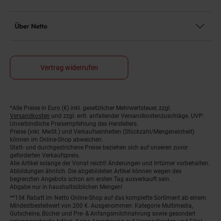
Über Netto
Vertrag widerrufen
*Alle Preise in Euro (€) inkl. gesetzlicher Mehrwertsteuer, zzgl.
Fußnoten
Versandkosten
und zzgl. evtl. anfallender Versandkostenzuschläge. UVP:
Unverbindliche Preisempfehlung des Herstellers.
Preise (inkl. MwSt.) und Verkaufseinheiten (Stückzahl/Mengeneinheit)
können im Online-Shop abweichen.
Statt- und durchgestrichene Preise beziehen sich auf unseren zuvor
geforderten Verkaufspreis.
Alle Artikel solange der Vorrat reicht! Änderungen und Irrtümer vorbehalten.
Abbildungen ähnlich. Die abgebildeten Artikel können wegen des
begrenzten Angebots schon am ersten Tag ausverkauft sein.
Abgabe nur in haushaltsüblichen Mengen!
**15€ Rabatt im Netto Online-Shop auf das komplette Sortiment ab einem
Mindestbestellwert von 200 €. Ausgenommen: Kategorie Multimedia,
Gutscheine, Bücher und Pre- & Anfangsmilchnahrung sowie gesondert