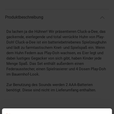
Produktbeschreibung
Da lachen ja die Hühner! Wir präsentieren Cluck-a-Dee, das
gackernde, eierlegende und total verrückte Huhn von Play-
Doh! Cluck-a-Dee ist ein batteriebetriebenes Spielzeughuhn
und lädt zu farmtastischem Knet- und Spielspaß ein. Wenn
dem Huhn Federn aus Play-Doh wachsen, es Eier legt und
dabei lustiges Gegacker von sich gibt, haben Kinder jede
Menge Spaß. Das Set enthält außerdem einen
Federausstecher, einen Spielrasierer und 4 Dosen Play-Doh
im Bauernhof-Look.
Zur Benutzung des Sounds werden 2 AAA-Batterien
benötigt. Diese sind nicht im Lieferumfang enthalten.
ACHTUNG! Nicht geeignet für Kinder unter 3 Jahren,