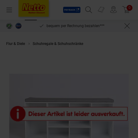
Payback
Prospekte
0
Arti
Menü
Suchfeld einblenden
Filiale finden
Warenkorb
inlösen
bequem per Rechnung bezahlen***
Flur & Diele
Schuhregale & Schuhschränke
HappyHome Schuhbank HF