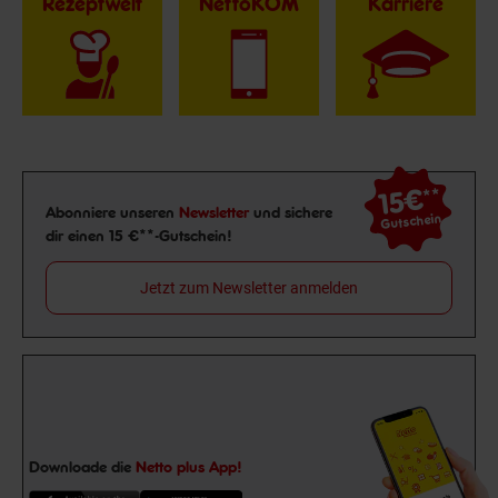
Rezeptwelt
NettoKOM
Karriere
15€
**
Newsletter Anmeldung
Abonniere unseren
Newsletter
und sichere
Gutschein
dir einen 15 €**-Gutschein!
Jetzt zum Newsletter anmelden
Downloade die
Netto plus App!