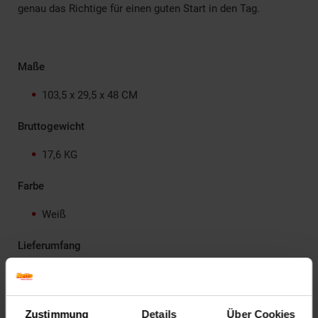
genau das Richtige für einen guten Start in den Tag.
Maße
103,5 x 29,5 x 48 CM
Bruttogewicht
17,6 KG
Farbe
Weiß
Lieferumfang
1x Schuhbank mit grauem Sitzkissen
1x Schrauben-Set
1x Montageanleitung
Zustimmung
Details
Über Cookies