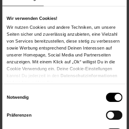
Wir verwenden Cookies!
Besonderheiten
Wir nutzen Cookies und andere Techniken, um unsere
Zeitlose Schuhbank mit Sitzfläche
Seiten sicher und zuverlässig anzubieten, eine Vielzahl
Platz für 10 Paar Schuhe
von Services bereitzustellen, diese stetig zu verbessern
Bietet Aufbewahrung für Ihre Schuhe
sowie Werbung entsprechend Deinen Interessen auf
Solide Verarbeitung & stabile Konstruktion
unserer Homepage, Social Media und Partnerseiten
Pflegeleichte & robuste Oberfläche
anzuzeigen. Mit einem Klick auf „Ok“ willigst Du in die
Cookie Verwendung ein. Deine Cookie-Einstellungen
Hinweise
kannst Du jederzeit in den
Datenschutzinformationen
Montage erforderlich
ändern bzw. widerrufen.
Leichte Verschmutzungen mit feuchtem
Einwilligungsauswahl
Baumwolltuch abwischen
Notwendig
Keine scharfen Haushaltsreiniger verwenden
Maximalbelastung: 80 kg
Präferenzen
Artikelnummer: 2276245000
EAN: 0753626139790