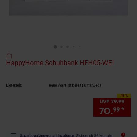
HappyHome Schuhbank HFH05-WEI
(Produk
Lieferzeit:
neue Ware ist bereits unterwegs
-11 %
Sie Sparen 11 Prozen
UVP
79.
99
UVP 
70.
*
Sie
99
Garantieverlängerung hinzufügen.
Sichere dir 36 Monate