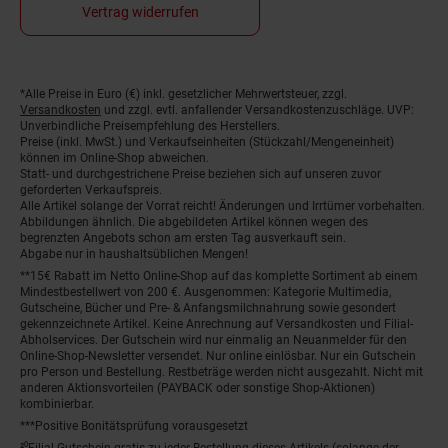
Vertrag widerrufen
*Alle Preise in Euro (€) inkl. gesetzlicher Mehrwertsteuer, zzgl.
Fußnoten
Versandkosten
und zzgl. evtl. anfallender Versandkostenzuschläge. UVP:
Unverbindliche Preisempfehlung des Herstellers.
Preise (inkl. MwSt.) und Verkaufseinheiten (Stückzahl/Mengeneinheit)
können im Online-Shop abweichen.
Statt- und durchgestrichene Preise beziehen sich auf unseren zuvor
geforderten Verkaufspreis.
Alle Artikel solange der Vorrat reicht! Änderungen und Irrtümer vorbehalten.
Abbildungen ähnlich. Die abgebildeten Artikel können wegen des
begrenzten Angebots schon am ersten Tag ausverkauft sein.
Abgabe nur in haushaltsüblichen Mengen!
**15€ Rabatt im Netto Online-Shop auf das komplette Sortiment ab einem
Mindestbestellwert von 200 €. Ausgenommen: Kategorie Multimedia,
Gutscheine, Bücher und Pre- & Anfangsmilchnahrung sowie gesondert
gekennzeichnete Artikel. Keine Anrechnung auf Versandkosten und Filial-
Abholservices. Der Gutschein wird nur einmalig an Neuanmelder für den
Online-Shop-Newsletter versendet. Nur online einlösbar. Nur ein Gutschein
pro Person und Bestellung. Restbeträge werden nicht ausgezahlt. Nicht mit
anderen Aktionsvorteilen (PAYBACK oder sonstige Shop-Aktionen)
kombinierbar.
***Positive Bonitätsprüfung vorausgesetzt
²⁰Filial-Gutschein gratis zu jeder Bestellung dieses Artikels (solange der