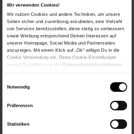
Wir verwenden Cookies!
Herstellerinformationen
Wir nutzen Cookies und andere Techniken, um unsere
Seiten sicher und zuverlässig anzubieten, eine Vielzahl
von Services bereitzustellen, diese stetig zu verbessern
sowie Werbung entsprechend Deinen Interessen auf
unserer Homepage, Social Media und Partnerseiten
Fußzeile
Weitere Online-Angebote
anzuzeigen. Mit einem Klick auf „Ok“ willigst Du in die
Cookie Verwendung ein. Deine Cookie-Einstellungen
Netto Reisen
TV-Shop
Weinwelt
kannst Du jederzeit in den
Datenschutzinformationen
ändern bzw. widerrufen.
Einwilligungsauswahl
Notwendig
Präferenzen
Rezeptwelt
NettoKOM
Karriere
Statistiken