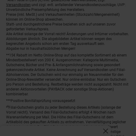
Fußnoten
Versandkosten
und zzgl. evtl. anfallender Versandkostenzuschläge. UVP:
Unverbindliche Preisempfehlung des Herstellers.
Preise (inkl. MwSt.) und Verkaufseinheiten (Stückzahl/Mengeneinheit)
können im Online-Shop abweichen.
Statt- und durchgestrichene Preise beziehen sich auf unseren zuvor
geforderten Verkaufspreis.
Alle Artikel solange der Vorrat reicht! Änderungen und Irrtümer vorbehalten.
Abbildungen ähnlich. Die abgebildeten Artikel können wegen des
begrenzten Angebots schon am ersten Tag ausverkauft sein.
Abgabe nur in haushaltsüblichen Mengen!
**15€ Rabatt im Netto Online-Shop auf das komplette Sortiment ab einem
Mindestbestellwert von 200 €. Ausgenommen: Kategorie Multimedia,
Gutscheine, Bücher und Pre- & Anfangsmilchnahrung sowie gesondert
gekennzeichnete Artikel. Keine Anrechnung auf Versandkosten und Filial-
Abholservices. Der Gutschein wird nur einmalig an Neuanmelder für den
Online-Shop-Newsletter versendet. Nur online einlösbar. Nur ein Gutschein
pro Person und Bestellung. Restbeträge werden nicht ausgezahlt. Nicht mit
anderen Aktionsvorteilen (PAYBACK oder sonstige Shop-Aktionen)
kombinierbar.
***Positive Bonitätsprüfung vorausgesetzt
²⁰Filial-Gutschein gratis zu jeder Bestellung dieses Artikels (solange der
Vorrat reicht). Versand des Filial-Gutscheins erfolgt 4 Wochen nach
Warenanlieferung per Mail. Die Höhe des Filial-Gutscheins ist dem
Artikelbild des gekauften Artikels zu entnehmen. Vervielfältigung jeglicher
Art nicht gestattet. Der Filial-Gutschein ist ohne Mindesteinkaufswert
einlösbar. Nicht mit anderen Aktionsvorteilen (PAYBACK oder sonstige
Fenster schliess