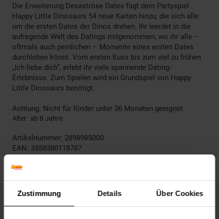
Die Erweiterung Desaströse Dates fügt dem Partyspiel
Happy Little Dinosaurs 54 neue Karten hinzu, die sich alle
um die ersten Dates der Dinos drehen. Ihr werdet in die
aufregende Welt des Datings mitgenommen, wo ihr alle –
oftmals auch peinlichen – Momente eines ersten Dates
durchleben könnt. Vom ersten Kuss bis zum viel zu frühen
„Ich liebe dich“, erlebt ihr viele spannende Dating-
Erlebnisse. Zum Spielen wird ein Grundspiel von Happy
Little Dinosaurs benötigt.
Achtung: Nicht für Kinder unter 36 Monaten geeignet.
Alter
ab 8 Jahre
Artikelnummer: 2898985000
EAN: 3558380118787
Artikel gehört zur Kategorie:
Gesellschaftsspiele
Zustimmung
Details
Über Cookies
Versandinformationen