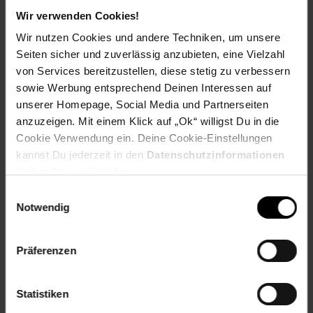
1x Waschmaschinen-Überbauschrank
Wir verwenden Cookies!
1x Schrauben-Set
Wir nutzen Cookies und andere Techniken, um unsere
1x Montageanleitung
Seiten sicher und zuverlässig anzubieten, eine Vielzahl
Besonderheiten
von Services bereitzustellen, diese stetig zu verbessern
sowie Werbung entsprechend Deinen Interessen auf
robust, stabil, einfach zu reinigen
unserer Homepage, Social Media und Partnerseiten
Korpus mit 2 Türen und 3 Einlegeböden
anzuzeigen. Mit einem Klick auf „Ok“ willigst Du in die
Einlegeböden frei justierbar
Cookie Verwendung ein. Deine Cookie-Einstellungen
dank schlichtem Design vielseitig kombinierbar
kannst Du jederzeit in den
Datenschutzinformationen
passend für jede handelsübliche
ändern bzw. widerrufen.
Haushaltswaschmaschine
Einwilligungsauswahl
Artikelnummer: 3106618000
Notwendig
EAN: 4260631340104
Artikel gehört zur Kategorie:
Bad
Präferenzen
Statistiken
Versandinformationen