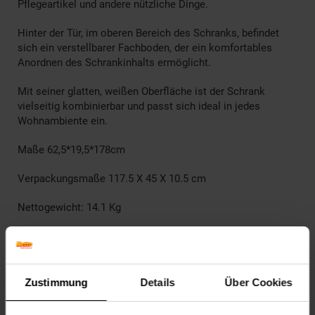
Pflegeartikel und andere nützliche Dinge.
Hinter der Tür, im oberen Bereich des Schranks, befindet
sich ein verstellbarer Fachboden, der ein komfortables
Anordnen des Schrankinhalts ermöglicht.
Mit seiner glatten, weißen Oberfläche ist der Schrank
vielseitig kombinierbar und passt sich ideal in jedes
Wohnambiente ein.
Maße 62,5*19,5*178cm
Verpackungsmaße 117.5 X 45 X 10.5 cm
Nettogewicht: 14.1 Kg
Bruttogewicht: 15.5 Kg
Farbe Weiß
Zustimmung
Details
Über Cookies
Lieferumfang