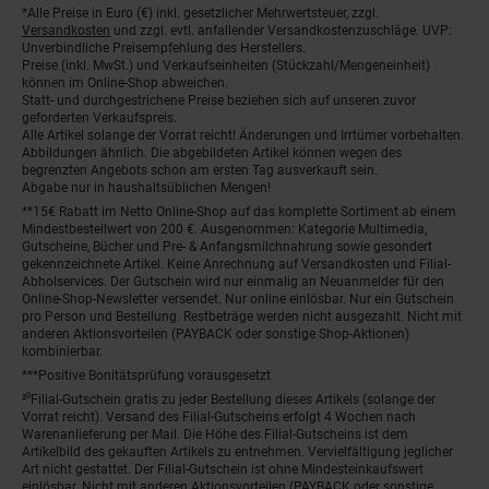
*Alle Preise in Euro (€) inkl. gesetzlicher Mehrwertsteuer, zzgl.
Fußnoten
Versandkosten
und zzgl. evtl. anfallender Versandkostenzuschläge. UVP:
Unverbindliche Preisempfehlung des Herstellers.
Preise (inkl. MwSt.) und Verkaufseinheiten (Stückzahl/Mengeneinheit)
können im Online-Shop abweichen.
Statt- und durchgestrichene Preise beziehen sich auf unseren zuvor
geforderten Verkaufspreis.
Alle Artikel solange der Vorrat reicht! Änderungen und Irrtümer vorbehalten.
Abbildungen ähnlich. Die abgebildeten Artikel können wegen des
begrenzten Angebots schon am ersten Tag ausverkauft sein.
Abgabe nur in haushaltsüblichen Mengen!
**15€ Rabatt im Netto Online-Shop auf das komplette Sortiment ab einem
Mindestbestellwert von 200 €. Ausgenommen: Kategorie Multimedia,
Gutscheine, Bücher und Pre- & Anfangsmilchnahrung sowie gesondert
gekennzeichnete Artikel. Keine Anrechnung auf Versandkosten und Filial-
Abholservices. Der Gutschein wird nur einmalig an Neuanmelder für den
Online-Shop-Newsletter versendet. Nur online einlösbar. Nur ein Gutschein
pro Person und Bestellung. Restbeträge werden nicht ausgezahlt. Nicht mit
anderen Aktionsvorteilen (PAYBACK oder sonstige Shop-Aktionen)
kombinierbar.
***Positive Bonitätsprüfung vorausgesetzt
²⁰Filial-Gutschein gratis zu jeder Bestellung dieses Artikels (solange der
Vorrat reicht). Versand des Filial-Gutscheins erfolgt 4 Wochen nach
Warenanlieferung per Mail. Die Höhe des Filial-Gutscheins ist dem
Artikelbild des gekauften Artikels zu entnehmen. Vervielfältigung jeglicher
Art nicht gestattet. Der Filial-Gutschein ist ohne Mindesteinkaufswert
einlösbar. Nicht mit anderen Aktionsvorteilen (PAYBACK oder sonstige