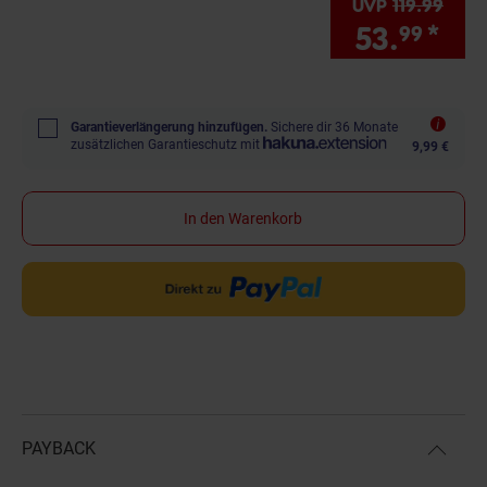
UVP
119.
99
UVP :
53.
*
Sie
99
Garantieverlängerung hinzufügen.
Sichere dir 36 Monate
zusätzlichen Garantieschutz mit
9,99 €
In den Warenkorb
PAYBACK