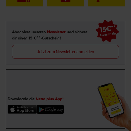
15€
**
Newsletter Anmeldung
Abonniere unseren
Newsletter
und sichere
Gutschein
dir einen 15 €**-Gutschein!
Jetzt zum Newsletter anmelden
Downloade die
Netto plus App!