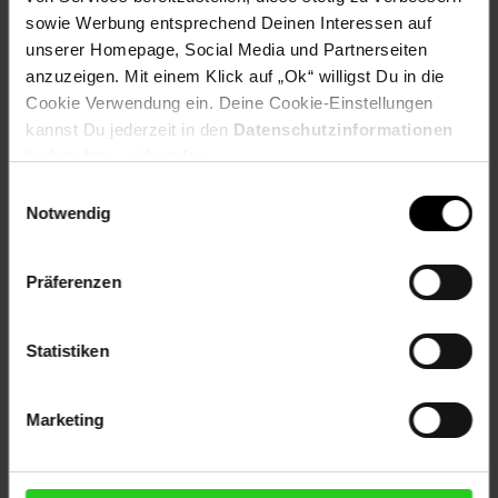
sowie Werbung entsprechend Deinen Interessen auf
1x Schuhschrank mit Sitzkissen
unserer Homepage, Social Media und Partnerseiten
1x Schrauben-Set
anzuzeigen. Mit einem Klick auf „Ok“ willigst Du in die
1x Montageanleitung
Cookie Verwendung ein. Deine Cookie-Einstellungen
kannst Du jederzeit in den
Datenschutzinformationen
Artikelnummer: 2276244000
ändern bzw. widerrufen.
EAN: 0753626139899
Artikel gehört zur Kategorie:
Schuhregale & Schuhschränke
Einwilligungsauswahl
Notwendig
Präferenzen
Versandinformationen
Statistiken
Herstellerinformationen
Marketing
Fußzeile
Weitere Online-Angebote