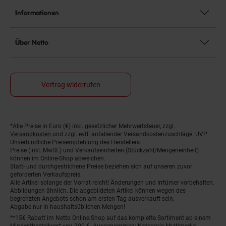
Informationen
Über Netto
Vertrag widerrufen
*Alle Preise in Euro (€) inkl. gesetzlicher Mehrwertsteuer, zzgl.
Fußnoten
Versandkosten
und zzgl. evtl. anfallender Versandkostenzuschläge. UVP:
Unverbindliche Preisempfehlung des Herstellers.
Preise (inkl. MwSt.) und Verkaufseinheiten (Stückzahl/Mengeneinheit)
können im Online-Shop abweichen.
Statt- und durchgestrichene Preise beziehen sich auf unseren zuvor
geforderten Verkaufspreis.
Alle Artikel solange der Vorrat reicht! Änderungen und Irrtümer vorbehalten.
Abbildungen ähnlich. Die abgebildeten Artikel können wegen des
begrenzten Angebots schon am ersten Tag ausverkauft sein.
Abgabe nur in haushaltsüblichen Mengen!
**15€ Rabatt im Netto Online-Shop auf das komplette Sortiment ab einem
Mindestbestellwert von 200 €. Ausgenommen: Kategorie Multimedia,