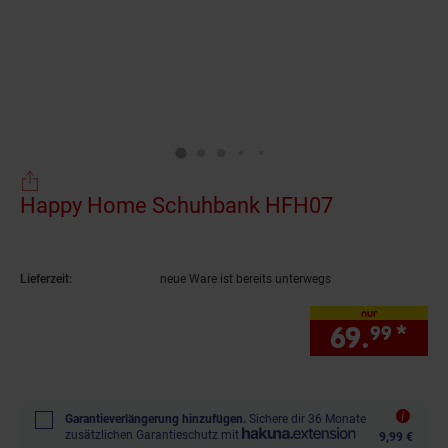
Happy Home Schuhbank HFH07
(Produkt ak
Lieferzeit:
neue Ware ist bereits unterwegs
nur
69.
*
nur
99
Garantieverlängerung hinzufügen.
Sichere dir 36 Monate
zusätzlichen Garantieschutz mit
9,99 €