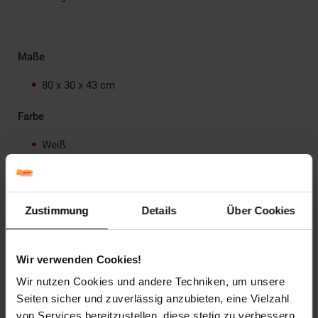
Maße
80 x 30 x 43 cm
Farbe
Weiß
Sitzkissen: Grau
Hinweise
Zustimmung
Details
Über Cookies
Montage erforderlich
Leichte Verschmutzungen mit feuchtem
Baumwolltuch abwischen
Wir verwenden Cookies!
Keine scharfen Haushaltsreiniger verwenden
Wir nutzen Cookies und andere Techniken, um unsere
Maximalbelastung: 80 kg
Seiten sicher und zuverlässig anzubieten, eine Vielzahl
Lieferumfang
von Services bereitzustellen, diese stetig zu verbessern