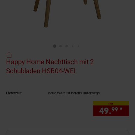
Happy Home Nachttisch mit 2
Schubladen HSB04-WEI
(Produkt aktuell aus
Lieferzeit:
neue Ware ist bereits unterwegs
nur
49.
*
nur
99