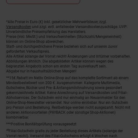
*Alle Preise in Euro (€) inkl. gesetzlicher Mehrwertsteuer, zzgl.
Fußnoten
Versandkosten
und zzgl. evtl. anfallender Versandkostenzuschläge. UVP:
Unverbindliche Preisempfehlung des Herstellers.
Preise (inkl. MwSt.) und Verkaufseinheiten (Stückzahl/Mengeneinheit)
können im Online-Shop abweichen.
Statt- und durchgestrichene Preise beziehen sich auf unseren zuvor
geforderten Verkaufspreis.
Alle Artikel solange der Vorrat reicht! Änderungen und Irrtümer vorbehalten.
Abbildungen ähnlich. Die abgebildeten Artikel können wegen des
begrenzten Angebots schon am ersten Tag ausverkauft sein.
Abgabe nur in haushaltsüblichen Mengen!
**15€ Rabatt im Netto Online-Shop auf das komplette Sortiment ab einem
Mindestbestellwert von 200 €. Ausgenommen: Kategorie Multimedia,
Gutscheine, Bücher und Pre- & Anfangsmilchnahrung sowie gesondert
gekennzeichnete Artikel. Keine Anrechnung auf Versandkosten und Filial-
Abholservices. Der Gutschein wird nur einmalig an Neuanmelder für den
Online-Shop-Newsletter versendet. Nur online einlösbar. Nur ein Gutschein
pro Person und Bestellung. Restbeträge werden nicht ausgezahlt. Nicht mit
anderen Aktionsvorteilen (PAYBACK oder sonstige Shop-Aktionen)
kombinierbar.
***Positive Bonitätsprüfung vorausgesetzt
²⁰Filial-Gutschein gratis zu jeder Bestellung dieses Artikels (solange der
Vorrat reicht). Versand des Filial-Gutscheins erfolgt 4 Wochen nach