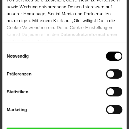
sowie Werbung entsprechend Deinen Interessen auf
unserer Homepage, Social Media und Partnerseiten
anzuzeigen. Mit einem Klick auf „Ok“ willigst Du in die
Versandinformationen
Cookie Verwendung ein. Deine Cookie-Einstellungen
kannst Du jederzeit in den
Datenschutzinformationen
ändern bzw. widerrufen.
Herstellerinformationen
Einwilligungsauswahl
Notwendig
Fußzeile
Weitere Online-Angebote
Präferenzen
Netto Reisen
TV-Shop
Weinwelt
Statistiken
Marketing
Rezeptwelt
NettoKOM
Karriere