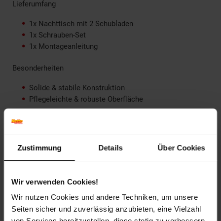
Lieferumfang
1x Nachttisch mit 2 Schubladen
1x Schrauben-Set
1x Montageanleitung
Besonderheiten
Solide & stabile Konstruktion
Pflegeleichte & robuste Oberfläche
Hinweise
Montage erforderlich
Zustimmung
Details
Über Cookies
Leichte Verschmutzungen mit feuchtem
Baumwolltuch abwischen
Keine scharfen Haushaltsreiniger verwenden
Wir verwenden Cookies!
Artikelnummer: 2276259000
Wir nutzen Cookies und andere Techniken, um unsere
EAN: 4260631342610
Seiten sicher und zuverlässig anzubieten, eine Vielzahl
Artikel gehört zur Kategorie:
Nachttische
von Services bereitzustellen, diese stetig zu verbessern