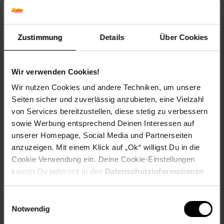
max. Betriebsdruck: 10 bar
GeräuscHansgrohe ruppe: I
Durchflussklasse: B
Zustimmung
Details
Über Cookies
Artikelnummer: 2525291001
EAN: 4011097741666
Wir verwenden Cookies!
Artikel gehört zur Kategorie:
Duscharmaturen &
Badarmaturen
Wir nutzen Cookies und andere Techniken, um unsere
Seiten sicher und zuverlässig anzubieten, eine Vielzahl
von Services bereitzustellen, diese stetig zu verbessern
sowie Werbung entsprechend Deinen Interessen auf
Versandinformationen
unserer Homepage, Social Media und Partnerseiten
anzuzeigen. Mit einem Klick auf „Ok“ willigst Du in die
Cookie Verwendung ein. Deine Cookie-Einstellungen
Herstellerinformationen
kannst Du jederzeit in den
Datenschutzinformationen
ändern bzw. widerrufen.
Einwilligungsauswahl
Fußzeile
Weitere Online-Angebote
Notwendig