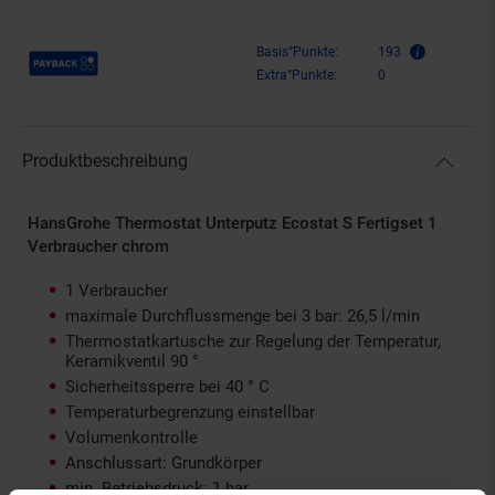
Payback Punkte
Basis°Punkte:
193
Extra°Punkte:
0
Produktbeschreibung
HansGrohe Thermostat Unterputz Ecostat S Fertigset 1
Verbraucher chrom
1 Verbraucher
maximale Durchflussmenge bei 3 bar: 26,5 l/min
Thermostatkartusche zur Regelung der Temperatur,
Keramikventil 90 °
Sicherheitssperre bei 40 ° C
Temperaturbegrenzung einstellbar
Volumenkontrolle
Anschlussart: Grundkörper
min. Betriebsdruck: 1 bar