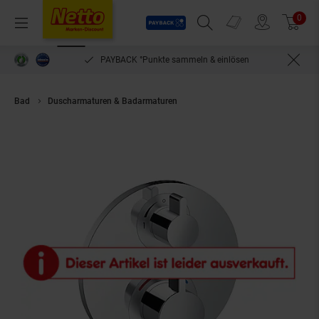
Payback
Prospekte
0
Arti
Menü
Suchfeld einblenden
Filiale finden
Warenkorb
PAYBACK °Punkte sammeln & einlösen
Bad
Duscharmaturen & Badarmaturen
HansGrohe Thermostat Unterputz