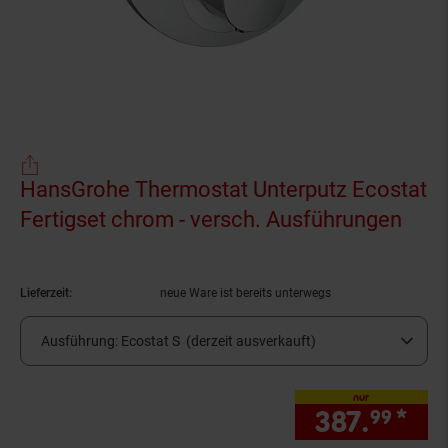
HansGrohe Thermostat Unterputz Ecostat
Fertigset chrom - versch. Ausführungen
(Pro
Lieferzeit:
neue Ware ist bereits unterwegs
Ausführung:
Ecostat S (derzeit ausverkauft)
nur
387.
*
nur
99