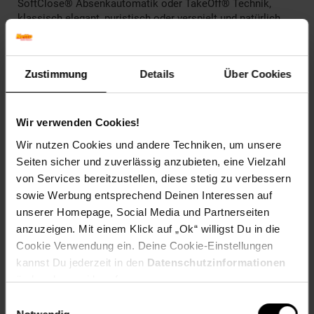
SoftClose® Absenkautomatik oder TakeOff® Technik,
klassisch elegant, puristisch oder verspielt und natürlich
genau in dem Farbton, der zum jeweiligen Ambiente passt.
Unser großes Know-how, unsere Technologie-Führerschaft,
viele Patente und namhafte Designpreise sind die
Zustimmung
Details
Über Cookies
Ergebnisse unserer permanenten Weiterentwicklung.
Artikelnummer: 2806593000
EAN: 4016959081171
Wir verwenden Cookies!
Artikel gehört zur Kategorie:
Weiteres Bad-Zubehör
Wir nutzen Cookies und andere Techniken, um unsere
Seiten sicher und zuverlässig anzubieten, eine Vielzahl
von Services bereitzustellen, diese stetig zu verbessern
sowie Werbung entsprechend Deinen Interessen auf
Versandinformationen
unserer Homepage, Social Media und Partnerseiten
anzuzeigen. Mit einem Klick auf „Ok“ willigst Du in die
Cookie Verwendung ein. Deine Cookie-Einstellungen
Herstellerinformationen
kannst Du jederzeit in den
Datenschutzinformationen
ändern bzw. widerrufen.
Einwilligungsauswahl