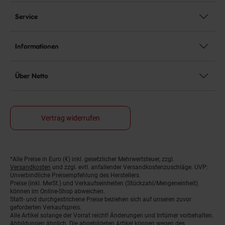
Service
Informationen
Über Netto
Vertrag widerrufen
*Alle Preise in Euro (€) inkl. gesetzlicher Mehrwertsteuer, zzgl.
Fußnoten
Versandkosten
und zzgl. evtl. anfallender Versandkostenzuschläge. UVP:
Unverbindliche Preisempfehlung des Herstellers.
Preise (inkl. MwSt.) und Verkaufseinheiten (Stückzahl/Mengeneinheit)
können im Online-Shop abweichen.
Statt- und durchgestrichene Preise beziehen sich auf unseren zuvor
geforderten Verkaufspreis.
Alle Artikel solange der Vorrat reicht! Änderungen und Irrtümer vorbehalten.
Abbildungen ähnlich. Die abgebildeten Artikel können wegen des