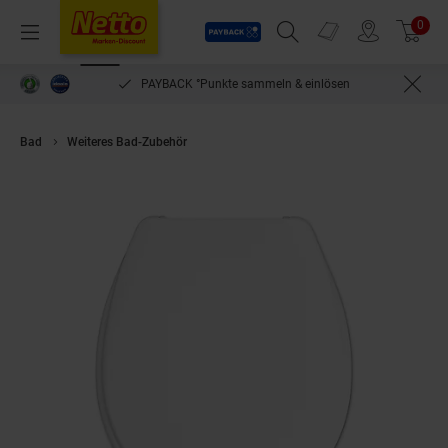
Payback
Prospekte
0
Arti
Menü
Suchfeld einblenden
Filiale finden
Warenkorb
PAYBACK °Punkte sammeln & einlösen
Bad
Weiteres Bad-Zubehör
Hamberger WC-Sitz Toilettensitz Kunststoff