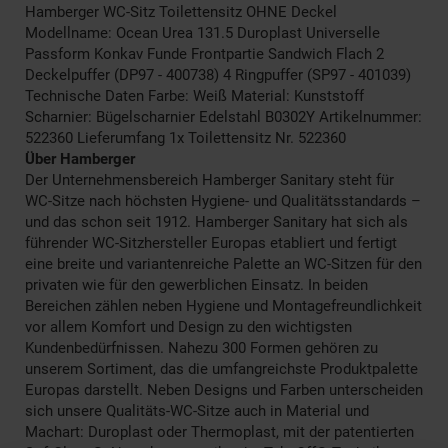
Hamberger WC-Sitz Toilettensitz OHNE Deckel
Modellname: Ocean Urea 131.5 Duroplast Universelle
Passform Konkav Funde Frontpartie Sandwich Flach 2
Deckelpuffer (DP97 - 400738) 4 Ringpuffer (SP97 - 401039)
Technische Daten Farbe: Weiß Material: Kunststoff
Scharnier: Bügelscharnier Edelstahl B0302Y Artikelnummer:
522360 Lieferumfang 1x Toilettensitz Nr. 522360
Über Hamberger
Der Unternehmensbereich Hamberger Sanitary steht für
WC-Sitze nach höchsten Hygiene- und Qualitätsstandards –
und das schon seit 1912. Hamberger Sanitary hat sich als
führender WC-Sitzhersteller Europas etabliert und fertigt
eine breite und variantenreiche Palette an WC-Sitzen für den
privaten wie für den gewerblichen Einsatz. In beiden
Bereichen zählen neben Hygiene und Montagefreundlichkeit
vor allem Komfort und Design zu den wichtigsten
Kundenbedürfnissen. Nahezu 300 Formen gehören zu
unserem Sortiment, das die umfangreichste Produktpalette
Europas darstellt. Neben Designs und Farben unterscheiden
sich unsere Qualitäts-WC-Sitze auch in Material und
Machart: Duroplast oder Thermoplast, mit der patentierten