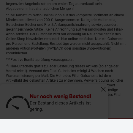
begrenzten Angebots schon am ersten Tag ausverkauft sein.
Abgabe nur in haushaltsüblichen Mengen!
**15€ Rabatt im Netto Online-Shop auf das komplette Sortiment ab einem
Mindestbestellwert von 200 €. Ausgenommen: Kategorie Multimedia,
Gutscheine, Bücher und Pre- & Anfangsmilchnahrung sowie gesondert
gekennzeichnete Artikel. Keine Anrechnung auf Versandkosten und Filial-
Abholservices. Der Gutschein wird nur einmalig an Neuanmelder für den
Online-Shop-Newsletter versendet. Nur online einlösbar. Nur ein Gutschein
pro Person und Bestellung. Restbeträge werden nicht ausgezahlt. Nicht mit
anderen Aktionsvorteilen (PAYBACK oder sonstige Shop-Aktionen)
kombinierbar.
***Positive Bonitätsprüfung vorausgesetzt
²⁰Filial-Gutschein gratis zu jeder Bestellung dieses Artikels (solange der
Vorrat reicht). Versand des Filial-Gutscheins erfolgt 4 Wochen nach
Warenanlieferung per Mail. Die Höhe des Filial-Gutscheins ist dem
Artikelbild des gekauften Artikels zu entnehmen. Vervielfältigung jeglicher
Art nicht gestattet. Der Filial-Gutschein ist ohne Mindesteinkaufswert
einlösbar. Nicht mit anderen Aktionsvorteilen (PAYBACK oder sonstige
Fenster schliess
Shop-Aktionen) kombinierbar. Der jeweilige Gültigkeitszeitraum des Filial-
Nur noch wenig Bestand!
Gutscheins ist darauf vermerkt.
Der Bestand dieses Artikels ist
gering.
© Netto Marken-Discount Stiftung & Co. KG |