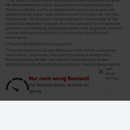
Mindestbestellwert von 200 €. Ausgenommen: Kategorie Multimedia,
Gutscheine, Bücher und Pre- & Anfangsmilchnahrung sowie gesondert
gekennzeichnete Artikel. Keine Anrechnung auf Versandkosten und Filial-
Abholservices. Der Gutschein wird nur einmalig an Neuanmelder für den
Online-Shop-Newsletter versendet. Nur online einlösbar. Nur ein Gutschein
pro Person und Bestellung. Restbeträge werden nicht ausgezahlt. Nicht mit
anderen Aktionsvorteilen (PAYBACK oder sonstige Shop-Aktionen)
kombinierbar.
***Positive Bonitätsprüfung vorausgesetzt
²⁰Filial-Gutschein gratis zu jeder Bestellung dieses Artikels (solange der
Vorrat reicht). Versand des Filial-Gutscheins erfolgt 4 Wochen nach
Warenanlieferung per Mail. Die Höhe des Filial-Gutscheins ist dem
Artikelbild des gekauften Artikels zu entnehmen. Vervielfältigung jeglicher
Art nicht gestattet. Der Filial-Gutschein ist ohne Mindesteinkaufswert
einlösbar. Nicht mit anderen Aktionsvorteilen (PAYBACK oder sonstige
Fenster schliess
Shop-Aktionen) kombinierbar. Der jeweilige Gültigkeitszeitraum des Filial-
Nur noch wenig Bestand!
Gutscheins ist darauf vermerkt.
Der Bestand dieses Artikels ist
gering.
© Netto Marken-Discount Stiftung & Co. KG |
Kontakt
|
Datenschutz
|
Impressum