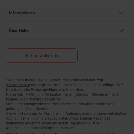
Informationen
Über Netto
Vertrag widerrufen
*Alle Preise in Euro (€) inkl. gesetzlicher Mehrwertsteuer, zzgl.
Fußnoten
Versandkosten
und zzgl. evtl. anfallender Versandkostenzuschläge. UVP:
Unverbindliche Preisempfehlung des Herstellers.
Preise (inkl. MwSt.) und Verkaufseinheiten (Stückzahl/Mengeneinheit)
können im Online-Shop abweichen.
Statt- und durchgestrichene Preise beziehen sich auf unseren zuvor
geforderten Verkaufspreis.
Alle Artikel solange der Vorrat reicht! Änderungen und Irrtümer vorbehalten.
Abbildungen ähnlich. Die abgebildeten Artikel können wegen des
begrenzten Angebots schon am ersten Tag ausverkauft sein.
Abgabe nur in haushaltsüblichen Mengen!
**15€ Rabatt im Netto Online-Shop auf das komplette Sortiment ab einem