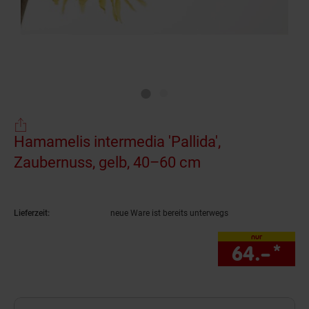
Hamamelis intermedia 'Pallida',
Zaubernuss, gelb, 40–60 cm
(Produkt aktuell
Lieferzeit:
neue Ware ist bereits unterwegs
nur
64.–
*
nur