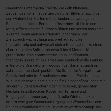
Hamamelis intermedia ‘Pallida’, die gelb blühende
Zaubernuss, ist ein außergewöhnlicher Blütenstrauch, der
den winterlichen Garten mit duftenden, schwefelgelben
Bändern schmückt. Bereits ab Dezember, oft bis in den
März, öffnen sich die filigranen Blüten und setzen markante
Akzente, wenn andere Gartensträucher ruhen. Der
Zierstrauch wächst langsam, breit aufrecht bis
trichterförmig und entwickelt sich mit den Jahren zu einem
charaktervollen Solitär mit etwa 3 bis 4 Metern Höhe und
guter Breite. Das sommergrüne Laub ist elliptisch,
frischgrün und zeigt im Herbst eine eindrucksvolle Färbung
in Gelb- bis Orangetönen, wodurch der Gartenstrauch im
Jahreslauf mehrfach punktet. Als Solitär im Vorgarten, am
Gehölzrand oder im Staudenbeet entfaltet ‘Pallida’ ihre volle
Wirkung; ebenso eignet sie sich für Gruppenpflanzungen mit
anderen Blütensträuchern oder in lockeren, gemischten
Hecken. In großzügigen Kübeln auf Terrasse und
Eingangssituationen sorgt sie für edle Winteraspekte,
sofern eine gute Wasserversorgung und Winterschutz des
Ballens gewährleistet sind. Bevorzugt werden sonnige bis