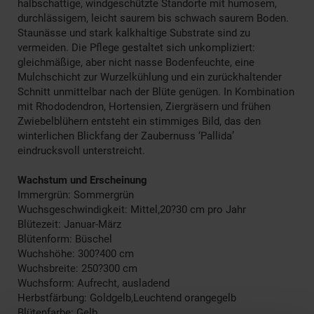
halbschattige, windgeschützte Standorte mit humosem,
durchlässigem, leicht saurem bis schwach saurem Boden.
Staunässe und stark kalkhaltige Substrate sind zu
vermeiden. Die Pflege gestaltet sich unkompliziert:
gleichmäßige, aber nicht nasse Bodenfeuchte, eine
Mulchschicht zur Wurzelkühlung und ein zurückhaltender
Schnitt unmittelbar nach der Blüte genügen. In Kombination
mit Rhododendron, Hortensien, Ziergräsern und frühen
Zwiebelblühern entsteht ein stimmiges Bild, das den
winterlichen Blickfang der Zaubernuss ‘Pallida’
eindrucksvoll unterstreicht.
Wachstum und Erscheinung
Immergrün: Sommergrün
Wuchsgeschwindigkeit: Mittel,20?30 cm pro Jahr
Blütezeit: Januar-März
Blütenform: Büschel
Wuchshöhe: 300?400 cm
Wuchsbreite: 250?300 cm
Wuchsform: Aufrecht, ausladend
Herbstfärbung: Goldgelb,Leuchtend orangegelb
Blütenfarbe: Gelb