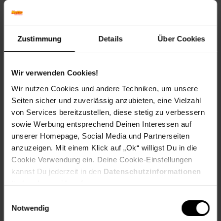
Winterfarbe: Verblasst, bleibt halbschattig
Geschmack: X
Frucht: Keine Frucht
Zustimmung
Details
Über Cookies
Blattform: Rundlich
Standort und Pflege
Standortempfehlung: Sonnig bis halbschattig,
Wir verwenden Cookies!
windgeschützt
Wir nutzen Cookies und andere Techniken, um unsere
Pflegeaufwand: Mittel
Seiten sicher und zuverlässig anzubieten, eine Vielzahl
Lichtbedarf: Halbschattig-Sonnig
von Services bereitzustellen, diese stetig zu verbessern
Wasserbedarf: Mittel
Rückschnitt: Rückschnitt nach der Blüte.
sowie Werbung entsprechend Deinen Interessen auf
Schnittverträglichkeit: Schlecht
unserer Homepage, Social Media und Partnerseiten
Bodenansprüche: humos und gut durchlässig
anzuzeigen. Mit einem Klick auf „Ok“ willigst Du in die
Nährstoffgehalt: Mittel
Cookie Verwendung ein. Deine Cookie-Einstellungen
Frosthärte: bis -23 °C
kannst Du jederzeit in den
Datenschutzinformationen
Verwendung: In Parkanlagen,Solitärpflanzung, Winterblüher,
ändern bzw. widerrufen.
Zierstrauch, Gehölzrand, Duftgarten
Einwilligungsauswahl
Eigenschaften
Notwendig
Duft: Stark,Leicht