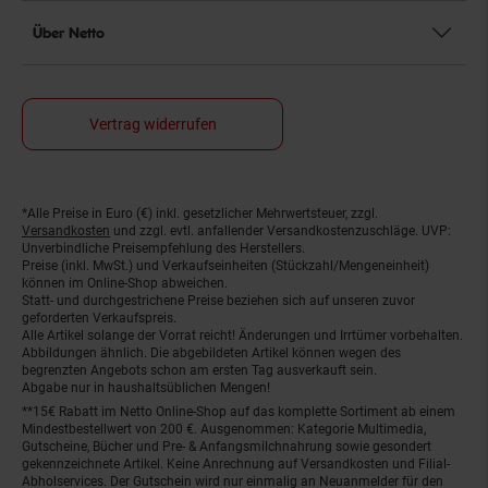
Über Netto
Vertrag widerrufen
*Alle Preise in Euro (€) inkl. gesetzlicher Mehrwertsteuer, zzgl.
Fußnoten
Versandkosten
und zzgl. evtl. anfallender Versandkostenzuschläge. UVP:
Unverbindliche Preisempfehlung des Herstellers.
Preise (inkl. MwSt.) und Verkaufseinheiten (Stückzahl/Mengeneinheit)
können im Online-Shop abweichen.
Statt- und durchgestrichene Preise beziehen sich auf unseren zuvor
geforderten Verkaufspreis.
Alle Artikel solange der Vorrat reicht! Änderungen und Irrtümer vorbehalten.
Abbildungen ähnlich. Die abgebildeten Artikel können wegen des
begrenzten Angebots schon am ersten Tag ausverkauft sein.
Abgabe nur in haushaltsüblichen Mengen!
**15€ Rabatt im Netto Online-Shop auf das komplette Sortiment ab einem
Mindestbestellwert von 200 €. Ausgenommen: Kategorie Multimedia,
Gutscheine, Bücher und Pre- & Anfangsmilchnahrung sowie gesondert
gekennzeichnete Artikel. Keine Anrechnung auf Versandkosten und Filial-
Abholservices. Der Gutschein wird nur einmalig an Neuanmelder für den