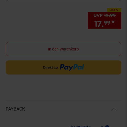
-10 %
Sie Sparen 10 Proze
UVP
19.
99
UVP 
17.
*
Sie
99
In den Warenkorb
PAYBACK