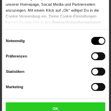
unserer Homepage, Social Media und Partnerseiten
Artikelnummer: 2877367000
anzuzeigen. Mit einem Klick auf „Ok“ willigst Du in die
EAN: 4010168286662
Cookie Verwendung ein. Deine Cookie-Einstellungen
Artikel gehört zur Kategorie:
Gesellschaftsspiele
kannst Du jederzeit in den
Datenschutzinformationen
ändern bzw. widerrufen.
Einwilligungsauswahl
Notwendig
Versandinformationen
Präferenzen
Herstellerinformationen
Statistiken
Fußzeile
Weitere Online-Angebote
Marketing
Netto Reisen
TV-Shop
Weinwelt
OK