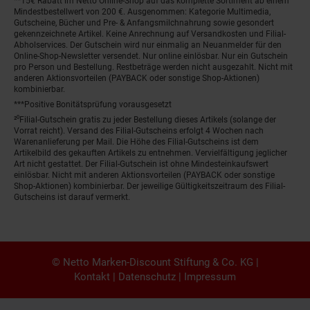
**15€ Rabatt im Netto Online-Shop auf das komplette Sortiment ab einem
Mindestbestellwert von 200 €. Ausgenommen: Kategorie Multimedia,
Gutscheine, Bücher und Pre- & Anfangsmilchnahrung sowie gesondert
gekennzeichnete Artikel. Keine Anrechnung auf Versandkosten und Filial-
Abholservices. Der Gutschein wird nur einmalig an Neuanmelder für den
Online-Shop-Newsletter versendet. Nur online einlösbar. Nur ein Gutschein
pro Person und Bestellung. Restbeträge werden nicht ausgezahlt. Nicht mit
anderen Aktionsvorteilen (PAYBACK oder sonstige Shop-Aktionen)
kombinierbar.
***Positive Bonitätsprüfung vorausgesetzt
²⁰Filial-Gutschein gratis zu jeder Bestellung dieses Artikels (solange der
Vorrat reicht). Versand des Filial-Gutscheins erfolgt 4 Wochen nach
Warenanlieferung per Mail. Die Höhe des Filial-Gutscheins ist dem
Artikelbild des gekauften Artikels zu entnehmen. Vervielfältigung jeglicher
Art nicht gestattet. Der Filial-Gutschein ist ohne Mindesteinkaufswert
einlösbar. Nicht mit anderen Aktionsvorteilen (PAYBACK oder sonstige
Shop-Aktionen) kombinierbar. Der jeweilige Gültigkeitszeitraum des Filial-
Gutscheins ist darauf vermerkt.
© Netto Marken-Discount Stiftung & Co. KG |
Kontakt
|
Datenschutz
|
Impressum