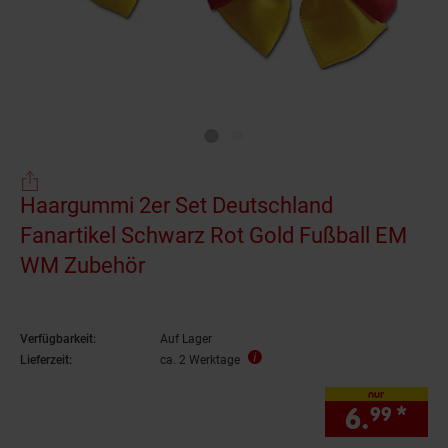
Haargummi 2er Set Deutschland
Fanartikel Schwarz Rot Gold Fußball EM
WM Zubehör
Verfügbarkeit:
Auf Lager
Lieferzeit:
ca. 2 Werktage
nur
6.
*
nur
99