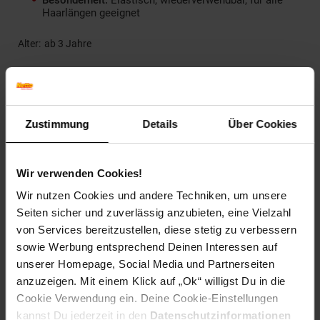
Haarlängen geeignet
Alter
ab 3 Jahre
Artikelnummer: 3100311000
EAN: 4260452380198
Artikel gehört zur Kategorie:
Fußball-Fanartikel
Zustimmung
Details
Über Cookies
Versandinformationen
Wir verwenden Cookies!
Wir nutzen Cookies und andere Techniken, um unsere
Seiten sicher und zuverlässig anzubieten, eine Vielzahl
Herstellerinformationen
von Services bereitzustellen, diese stetig zu verbessern
sowie Werbung entsprechend Deinen Interessen auf
unserer Homepage, Social Media und Partnerseiten
anzuzeigen. Mit einem Klick auf „Ok“ willigst Du in die
Fußzeile
Cookie Verwendung ein. Deine Cookie-Einstellungen
Weitere Online-Angebote
kannst Du jederzeit in den
Datenschutzinformationen