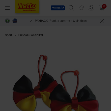
Payback
Prospekte
0
Arti
Menü
Suchfeld einblenden
Filiale finden
Warenkorb
PAYBACK °Punkte sammeln & einlösen
Sport
Fußball-Fanartikel
Haargummi 2er Set Deutschland Fanartikel S