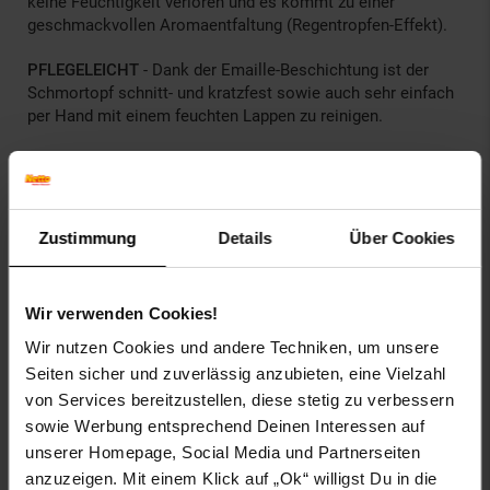
keine Feuchtigkeit verloren und es kommt zu einer
geschmackvollen Aromaentfaltung (Regentropfen-Effekt).
PFLEGELEICHT
- Dank der Emaille-Beschichtung ist der
Schmortopf schnitt- und kratzfest sowie auch sehr einfach
per Hand mit einem feuchten Lappen zu reinigen.
HANDLING
- Dank der ergonomischen Griffe lässt sich der
Bräter sicher vom Backofen auf gedeckten Tisch befördern.
Der Deckel ist mit einem großen Edelstahlknauf versehen.
Zustimmung
Details
Über Cookies
Artikelnummer: 2593963005
EAN: 4260238067398
Artikel gehört zur Kategorie:
Haushalt
Wir verwenden Cookies!
Wir nutzen Cookies und andere Techniken, um unsere
Seiten sicher und zuverlässig anzubieten, eine Vielzahl
von Services bereitzustellen, diese stetig zu verbessern
Versandinformationen
sowie Werbung entsprechend Deinen Interessen auf
unserer Homepage, Social Media und Partnerseiten
Herstellerinformationen
anzuzeigen. Mit einem Klick auf „Ok“ willigst Du in die