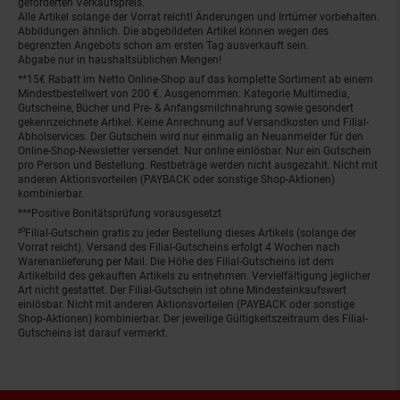
geforderten Verkaufspreis.
Alle Artikel solange der Vorrat reicht! Änderungen und Irrtümer vorbehalten.
Abbildungen ähnlich. Die abgebildeten Artikel können wegen des
begrenzten Angebots schon am ersten Tag ausverkauft sein.
Abgabe nur in haushaltsüblichen Mengen!
**15€ Rabatt im Netto Online-Shop auf das komplette Sortiment ab einem
Mindestbestellwert von 200 €. Ausgenommen: Kategorie Multimedia,
Gutscheine, Bücher und Pre- & Anfangsmilchnahrung sowie gesondert
gekennzeichnete Artikel. Keine Anrechnung auf Versandkosten und Filial-
Abholservices. Der Gutschein wird nur einmalig an Neuanmelder für den
Online-Shop-Newsletter versendet. Nur online einlösbar. Nur ein Gutschein
pro Person und Bestellung. Restbeträge werden nicht ausgezahlt. Nicht mit
anderen Aktionsvorteilen (PAYBACK oder sonstige Shop-Aktionen)
kombinierbar.
***Positive Bonitätsprüfung vorausgesetzt
²⁰Filial-Gutschein gratis zu jeder Bestellung dieses Artikels (solange der
Vorrat reicht). Versand des Filial-Gutscheins erfolgt 4 Wochen nach
Warenanlieferung per Mail. Die Höhe des Filial-Gutscheins ist dem
Artikelbild des gekauften Artikels zu entnehmen. Vervielfältigung jeglicher
Art nicht gestattet. Der Filial-Gutschein ist ohne Mindesteinkaufswert
einlösbar. Nicht mit anderen Aktionsvorteilen (PAYBACK oder sonstige
Shop-Aktionen) kombinierbar. Der jeweilige Gültigkeitszeitraum des Filial-
Gutscheins ist darauf vermerkt.