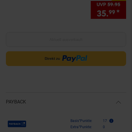
UVP
59.
95
UVP 
35.
*
Sie
99
Aktuell ausverkauft
PAYBACK
Payback Punkte
Basis°Punkte:
17
Extra°Punkte:
0