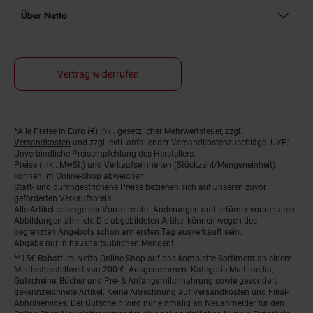
Über Netto
Vertrag widerrufen
*Alle Preise in Euro (€) inkl. gesetzlicher Mehrwertsteuer, zzgl.
Fußnoten
Versandkosten
und zzgl. evtl. anfallender Versandkostenzuschläge. UVP:
Unverbindliche Preisempfehlung des Herstellers.
Preise (inkl. MwSt.) und Verkaufseinheiten (Stückzahl/Mengeneinheit)
können im Online-Shop abweichen.
Statt- und durchgestrichene Preise beziehen sich auf unseren zuvor
geforderten Verkaufspreis.
Alle Artikel solange der Vorrat reicht! Änderungen und Irrtümer vorbehalten.
Abbildungen ähnlich. Die abgebildeten Artikel können wegen des
begrenzten Angebots schon am ersten Tag ausverkauft sein.
Abgabe nur in haushaltsüblichen Mengen!
**15€ Rabatt im Netto Online-Shop auf das komplette Sortiment ab einem
Mindestbestellwert von 200 €. Ausgenommen: Kategorie Multimedia,
Gutscheine, Bücher und Pre- & Anfangsmilchnahrung sowie gesondert
gekennzeichnete Artikel. Keine Anrechnung auf Versandkosten und Filial-
Abholservices. Der Gutschein wird nur einmalig an Neuanmelder für den