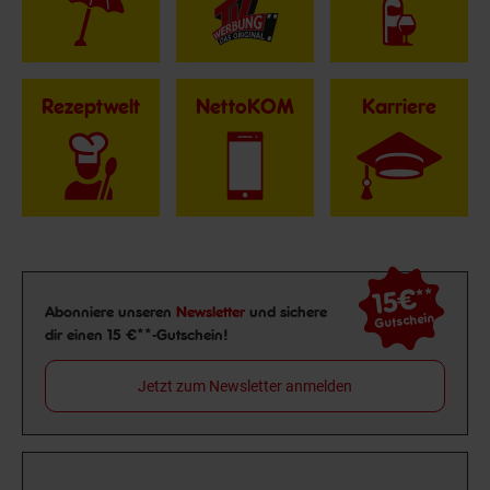
Rezeptwelt
NettoKOM
Karriere
15€
**
Newsletter Anmeldung
Abonniere unseren
Newsletter
und sichere
Gutschein
dir einen 15 €**-Gutschein!
Jetzt zum Newsletter anmelden