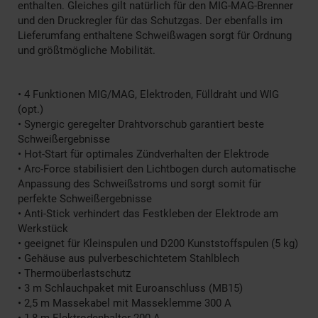
enthalten. Gleiches gilt natürlich für den MIG-MAG-Brenner
und den Druckregler für das Schutzgas. Der ebenfalls im
Lieferumfang enthaltene Schweißwagen sorgt für Ordnung
und größtmögliche Mobilität.
• 4 Funktionen MIG/MAG, Elektroden, Fülldraht und WIG
(opt.)
• Synergic geregelter Drahtvorschub garantiert beste
Schweißergebnisse
• Hot-Start für optimales Zündverhalten der Elektrode
• Arc-Force stabilisiert den Lichtbogen durch automatische
Anpassung des Schweißstroms und sorgt somit für
perfekte Schweißergebnisse
• Anti-Stick verhindert das Festkleben der Elektrode am
Werkstück
• geeignet für Kleinspulen und D200 Kunststoffspulen (5 kg)
• Gehäuse aus pulverbeschichtetem Stahlblech
• Thermoüberlastschutz
• 3 m Schlauchpaket mit Euroanschluss (MB15)
• 2,5 m Massekabel mit Masseklemme 300 A
• 1,8 m Elektrodenhalter 200 A