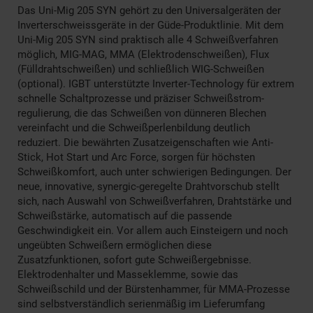
Das Uni-Mig 205 SYN gehört zu den Universalgeräten der
Inverterschweissgeräte in der Güde-Produktlinie. Mit dem
Uni-Mig 205 SYN sind praktisch alle 4 Schweißverfahren
möglich, MIG-MAG, MMA (Elektrodenschweißen), Flux
(Fülldrahtschweißen) und schließlich WIG-Schweißen
(optional). IGBT unterstützte Inverter-Technology für extrem
schnelle Schaltprozesse und präziser Schweißstrom-
regulierung, die das Schweißen von dünneren Blechen
vereinfacht und die Schweißperlenbildung deutlich
reduziert. Die bewährten Zusatzeigenschaften wie Anti-
Stick, Hot Start und Arc Force, sorgen für höchsten
Schweißkomfort, auch unter schwierigen Bedingungen. Der
neue, innovative, synergic-geregelte Drahtvorschub stellt
sich, nach Auswahl von Schweißverfahren, Drahtstärke und
Schweißstärke, automatisch auf die passende
Geschwindigkeit ein. Vor allem auch Einsteigern und noch
ungeübten Schweißern ermöglichen diese
Zusatzfunktionen, sofort gute Schweißergebnisse.
Elektrodenhalter und Masseklemme, sowie das
Schweißschild und der Bürstenhammer, für MMA-Prozesse
sind selbstverständlich serienmäßig im Lieferumfang