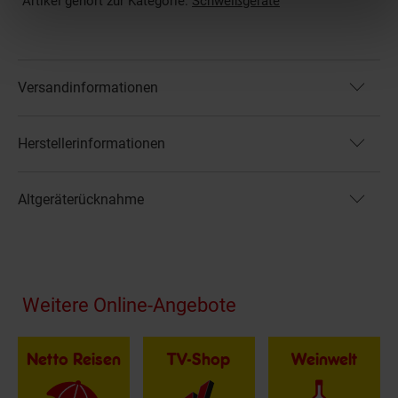
Artikel gehört zur Kategorie:
Schweißgeräte
Versandinformationen
Herstellerinformationen
Altgeräterücknahme
Fußzeile
Weitere Online-Angebote
Netto Reisen
TV-Shop
Weinwelt