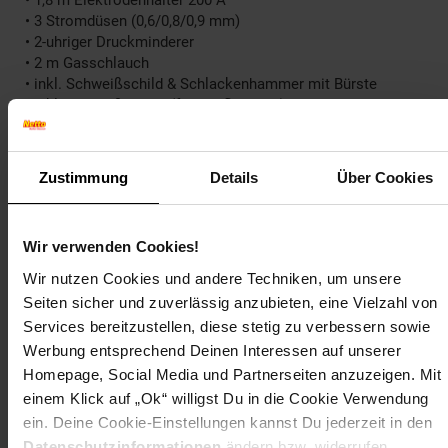
• 3 Stromdüsen (0,6/0,8/0,9 mm)
• 2-uhriger Druckminderer
• 2 m Gasschlauch
• inkl. Schweißschild & Schlackenhammer mit Bürste
• inkl. Schweißwagen (für Gasflaschen)
• ED bei max.Schweißstrom 230 V (MMA/MIG/MAG/WIG):
15%
Zustimmung
Details
Über Cookies
Technische Daten
Netzspannung: 230 V
Frequenz: 50 Hz
Wir verwenden Cookies!
Schutzart (IP): 21S
Isolationsklasse: H
Wir nutzen Cookies und andere Techniken, um unsere
Leerlaufleistung: 46 W
Seiten sicher und zuverlässig anzubieten, eine Vielzahl von
Wirkungsgrad: 83,1 %
Services bereitzustellen, diese stetig zu verbessern sowie
max. Netzleistung 230V: 8,05 kVA
Werbung entsprechend Deinen Interessen auf unserer
Absicherung, träge: 16 A
Homepage, Social Media und Partnerseiten anzuzeigen. Mit
Regelbereich Schweißstrom: 20-200 A
Einschaltdauer bei max. Strom 230V: 15 %
einem Klick auf „Ok“ willigst Du in die Cookie Verwendung
empfohlene Materialstärke: 1-12 mm
ein. Deine Cookie-Einstellungen kannst Du jederzeit in den
Drahtstärke (Fülldraht): 0,9 mm
Datenschutzinformationen
ändern bzw. widerrufen.