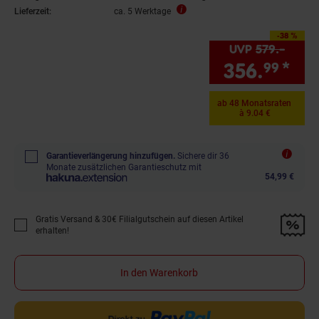
Lieferzeit:
ca. 5 Werktage
-38 %
Sie Sparen 38 Prozent,
UVP
579.–
UVP :
356.
*
Sie
99
ab 48 Monatsraten
à 9.04 €
Garantieverlängerung hinzufügen.
Sichere dir 36
Monate zusätzlichen Garantieschutz mit
54,99 €
Gratis Versand & 30€ Filialgutschein auf diesen Artikel
Promotion "Gratis Versand &amp; 30€ Filialgutschein auf diesen Artikel 
erhalten!
In den Warenkorb