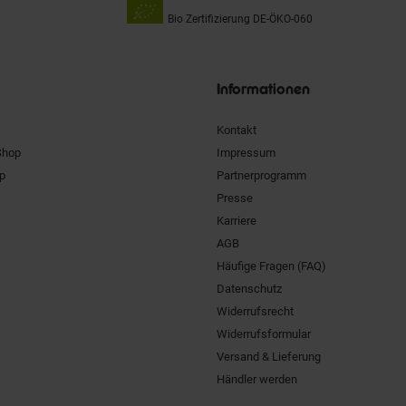
Bio Zertifizierung
DE-ÖKO-060
Unsere
Siegel
Informationen
Kontakt
Shop
Impressum
pp
Partnerprogramm
Presse
Karriere
AGB
Häufige Fragen (FAQ)
Datenschutz
Widerrufsrecht
Widerrufsformular
Versand & Lieferung
Händler werden