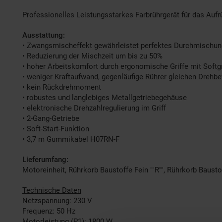
Professionelles Leistungsstarkes Farbrührgerät für das Au
Ausstattung:
• Zwangsmischeffekt gewährleistet perfektes Durchmischu
• Reduzierung der Mischzeit um bis zu 50%
• hoher Arbeitskomfort durch ergonomische Griffe mit Softg
• weniger Kraftaufwand, gegenläufige Rührer gleichen Dreh
• kein Rückdrehmoment
• robustes und langlebiges Metallgetriebegehäuse
• elektronische Drehzahlregulierung im Griff
• 2-Gang-Getriebe
• Soft-Start-Funktion
• 3,7 m Gummikabel H07RN-F
Lieferumfang:
Motoreinheit, Rührkorb Baustoffe Fein ""R"", Rührkorb Baustoff
Technische Daten
Netzspannung: 230 V
Frequenz: 50 Hz
Motorleistung (P1): 1800 W