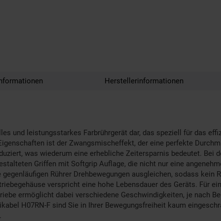
nformationen
Herstellerinformationen
s und leistungsstarkes Farbrührgerät dar, das speziell für das ef
Eigenschaften ist der Zwangsmischeffekt, der eine perfekte Durchm
duziert, was wiederum eine erhebliche Zeitersparnis bedeutet. Bei
estalteten Griffen mit Softgrip Auflage, die nicht nur eine angen
die gegenläufigen Rührer Drehbewegungen ausgleichen, sodass kein 
etriebegehäuse verspricht eine hohe Lebensdauer des Geräts. Für ein
etriebe ermöglicht dabei verschiedene Geschwindigkeiten, je nach Bed
ikabel H07RN-F sind Sie in Ihrer Bewegungsfreiheit kaum eingesch
.