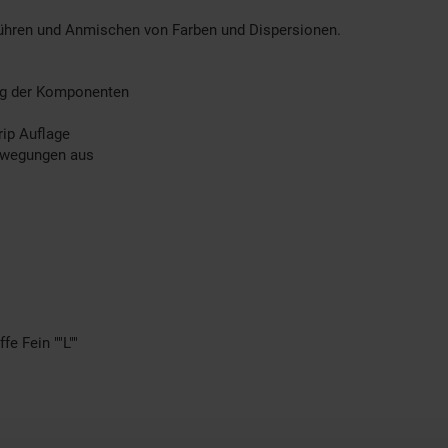
frühren und Anmischen von Farben und Dispersionen.
ng der Komponenten
rip Auflage
bewegungen aus
e Fein ""L""