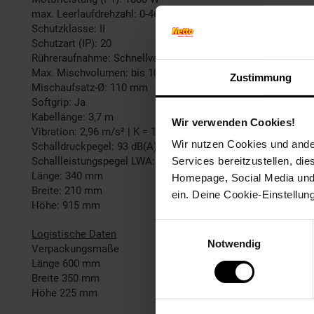
max. Leerlaufdrehzahl: 0-460 | 0-620 1/min
Schutzklasse: II
Schutzart (IP): 20
Rühreraufnahme: Schnellverschluss
Max. Mischvolumen: bis 100 l
Zustimmung
Mischaufsatz-Ø: 110 mm
Softgrip: Ja
Kabellänge: 3,7 m
Wir verwenden Cookies!
Vibration: 2,96 m/s² | K = 1,5 m/s²
Wir nutzen Cookies und ander
Schalldruckpegel: 93 dB(A) | K = 3 dB
Schallleistungspegel LWA: 104 dB(A) | K = 3 dB
Services bereitzustellen, di
Länge: 340 mm
Homepage, Social Media und P
Breite: 210 mm
ein. Deine Cookie-Einstellun
Höhe: 915 mm
Einwilligungsauswahl
Logistische Daten
Notwendig
Verpackungsmaße
Länge 600 mm
Breite 350 mm
Höhe 225 mm