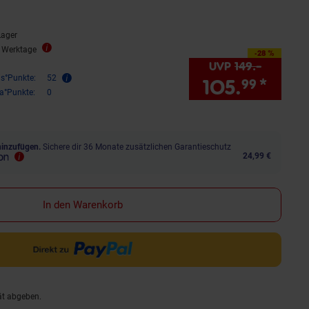
Lager
5 Werktage
-28 %
Sie Sparen 28 Prozent,
UVP
149.–
UVP : 1
is°Punkte:
52
105.
*
Sie 
99
ra°Punkte:
0
hinzufügen.
Sichere dir 36 Monate zusätzlichen Garantieschutz
24,99 €
In den Warenkorb
ät abgeben.