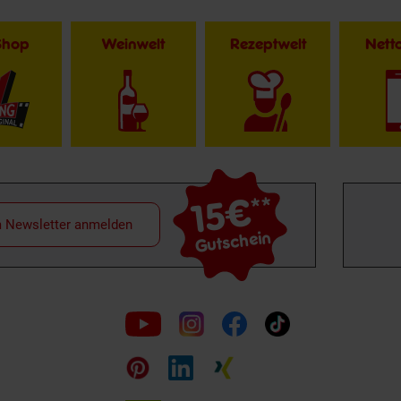
Shop
Weinwelt
Rezeptwelt
Net
15€
**
m Newsletter anmelden
Gutschein
Folge
uns
auf