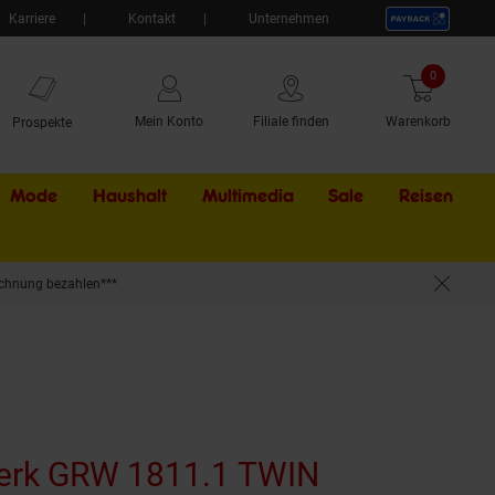
Karriere
Kontakt
Unternehmen
0
Artikel
Mein Konto
Filiale finden
Warenkorb
Prospekte
Mode
Haushalt
Multimedia
Sale
Externer Li
Reisen
chnung bezahlen***
erk GRW 1811.1 TWIN