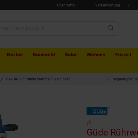
Über Netto
Verantwortung
Garten
Baumarkt
Solar
Wohnen
Freizeit
PAYBACK °Punkte sammeln & einlösen
bequem per Re
ührwerk GRW 1811.1 TWIN
Güde Rührw