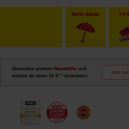
Netto Reisen
TV-
Abonniere unseren
Newsletter
und
Jetzt zu
sichere dir einen 15 €**-Gutschein!
Newsletter Anmeldung