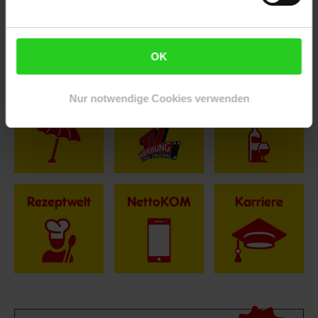
Fußzeile
Weitere Online-Angebote
OK
Nur notwendige Cookies verwenden
Netto Reisen
TV-Shop
Weinwelt
Rezeptwelt
NettoKOM
Karriere