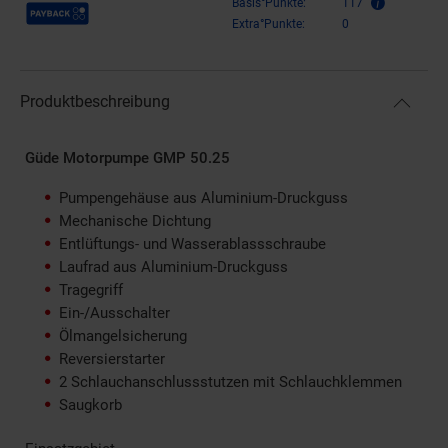
Payback Punkte
Basis°Punkte:
117
Extra°Punkte:
0
Produktbeschreibung
Güde Motorpumpe GMP 50.25
Pumpengehäuse aus Aluminium-Druckguss
Mechanische Dichtung
Entlüftungs- und Wasserablassschraube
Laufrad aus Aluminium-Druckguss
Tragegriff
Ein-/Ausschalter
Ölmangelsicherung
Reversierstarter
2 Schlauchanschlussstutzen mit Schlauchklemmen
Saugkorb