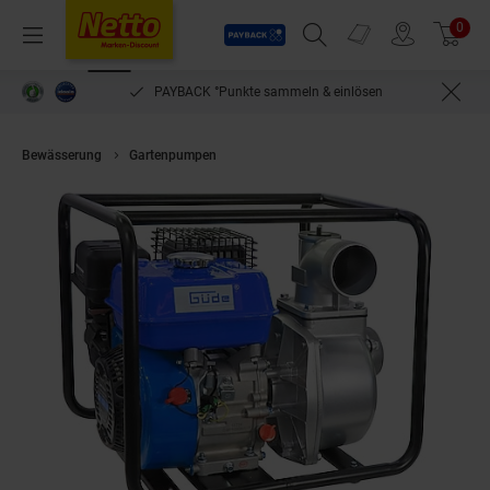
Payback
Prospekte
0
Arti
Menü
Suchfeld einblenden
Filiale finden
Warenkorb
PAYBACK °Punkte sammeln & einlösen
Bewässerung
Gartenpumpen
Güde Motorpumpe GMP 50.25