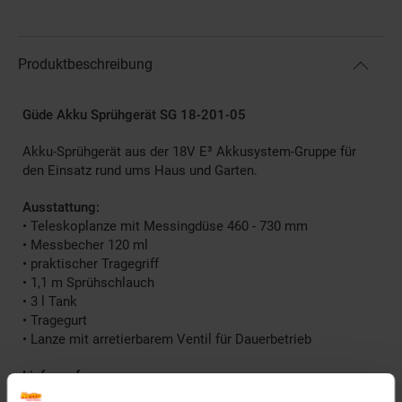
Produktbeschreibung
Güde Akku Sprühgerät SG 18-201-05
Akku-Sprühgerät aus der 18V E³ Akkusystem-Gruppe für
den Einsatz rund ums Haus und Garten.
Ausstattung:
• Teleskoplanze mit Messingdüse 460 - 730 mm
• Messbecher 120 ml
• praktischer Tragegriff
• 1,1 m Sprühschlauch
• 3 l Tank
• Tragegurt
• Lanze mit arretierbarem Ventil für Dauerbetrieb
Lieferumfang:
Sprühgerät, 18 V Li-Ion Akku mit 2,0 Ah, Ladegerät"