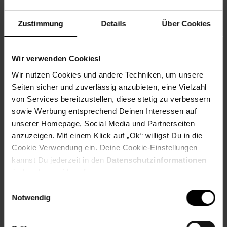
Artikelnummer: 2596613000
Zustimmung
Details
Über Cookies
EAN: 4015671585707
Artikel gehört zur Kategorie:
Farbe & Lacke
Wir verwenden Cookies!
Wir nutzen Cookies und andere Techniken, um unsere
Seiten sicher und zuverlässig anzubieten, eine Vielzahl
Versandinformationen
von Services bereitzustellen, diese stetig zu verbessern
sowie Werbung entsprechend Deinen Interessen auf
Herstellerinformationen
unserer Homepage, Social Media und Partnerseiten
anzuzeigen. Mit einem Klick auf „Ok“ willigst Du in die
Cookie Verwendung ein. Deine Cookie-Einstellungen
kannst Du jederzeit in den
Datenschutzinformationen
ändern bzw. widerrufen.
Fußzeile
Weitere Online-Angebote
Einwilligungsauswahl
Notwendig
Netto Reisen
TV-Shop
Weinwelt