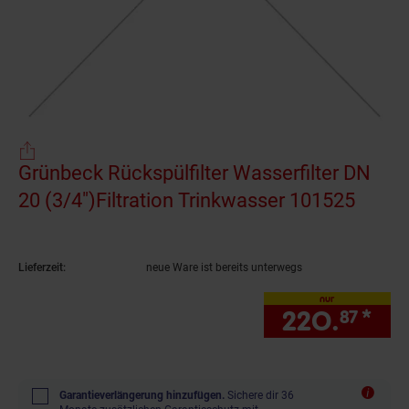
Grünbeck Rückspülfilter Wasserfilter DN
20 (3/4")Filtration Trinkwasser 101525
(Produ
Lieferzeit:
neue Ware ist bereits unterwegs
nur
220.
*
nu
87
Garantieverlängerung hinzufügen.
Sichere dir 36