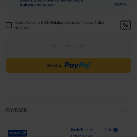
Monate zusätzlichen Garantieschutz mit
24,99 €
Gratis Versand & 30€ Filialgutschein auf diesen Artikel
Promotion "Gratis Versand &amp; 30€ Filialgutschein auf diesen Artikel 
erhalten!
Aktuell ausverkauft
PAYBACK
Payback Punkte
Basis°Punkte:
110
Extra°Punkte:
0