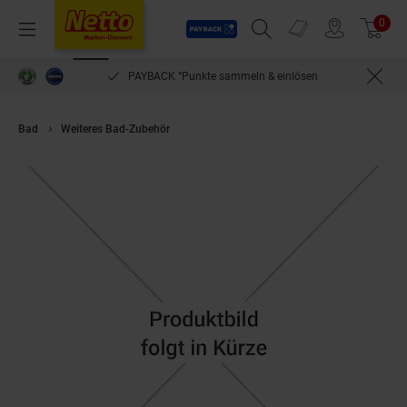
Payback
Prospekte
0
Arti
Menü
Suchfeld einblenden
Filiale finden
Warenkorb
PAYBACK °Punkte sammeln & einlösen
Bad
Weiteres Bad-Zubehör
Grünbeck Rückspülfilter Wasserfilter DN 20 