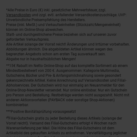
*Alle Preise in Euro (€) inkl. gesetzlicher Mehrwertsteuer, zzgl.
Fußnoten
Versandkosten
und zzgl. evtl. anfallender Versandkostenzuschläge. UVP:
Unverbindliche Preisempfehlung des Herstellers.
Preise (inkl. MwSt.) und Verkaufseinheiten (Stückzahl/Mengeneinheit)
können im Online-Shop abweichen.
Statt- und durchgestrichene Preise beziehen sich auf unseren zuvor
geforderten Verkaufspreis.
Alle Artikel solange der Vorrat reicht! Änderungen und Irrtümer vorbehalten.
Abbildungen ähnlich. Die abgebildeten Artikel können wegen des
begrenzten Angebots schon am ersten Tag ausverkauft sein.
Abgabe nur in haushaltsüblichen Mengen!
**15€ Rabatt im Netto Online-Shop auf das komplette Sortiment ab einem
Mindestbestellwert von 200 €. Ausgenommen: Kategorie Multimedia,
Gutscheine, Bücher und Pre- & Anfangsmilchnahrung sowie gesondert
gekennzeichnete Artikel. Keine Anrechnung auf Versandkosten und Filial-
Abholservices. Der Gutschein wird nur einmalig an Neuanmelder für den
Online-Shop-Newsletter versendet. Nur online einlösbar. Nur ein Gutschein
pro Person und Bestellung. Restbeträge werden nicht ausgezahlt. Nicht mit
anderen Aktionsvorteilen (PAYBACK oder sonstige Shop-Aktionen)
kombinierbar.
***Positive Bonitätsprüfung vorausgesetzt
²⁰Filial-Gutschein gratis zu jeder Bestellung dieses Artikels (solange der
Vorrat reicht). Versand des Filial-Gutscheins erfolgt 4 Wochen nach
Warenanlieferung per Mail. Die Höhe des Filial-Gutscheins ist dem
Artikelbild des gekauften Artikels zu entnehmen. Vervielfältigung jeglicher