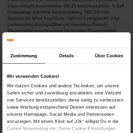
Daten Anschlussnennweite: DN 20 Anschlussgröße: ¾ Zoll
Einbaulänge mit/ohne Verschraubung: 185/100 mm
Bautiefe bis Mitte Anschluss: 160 mm Leergewicht: 2 kg
Lieferumfang Rückspülfilter mit Anschluss-flansch
Wasserzählerverschraubung Dichtungen Druckminderer-
Kartusche Manometer Betriebsanleitung
Grünbeck Wasserfilter…
… Aus einer kleinen Firma für den Vertrieb von Produkten
zur Wasseraufbereitung wurde ein großes produzierendes
Zustimmung
Details
Über Cookies
und forschendes Unternehmen. In der Firmengruppe geben
insgesamt 900 Menschen täglich ihr Bestes . In all den
Jahren blieben die Grundwerte aber stets die gleichen:
Wir verwenden Cookies!
Verantwortung für kommende Generationen und eine
Wir nutzen Cookies und andere Techniken, um unsere
Unternehmenskultur, in der das konstruktive Miteinander
Seiten sicher und zuverlässig anzubieten, eine Vielzahl
eine wesentliche Rolle spielt.
von Services bereitzustellen, diese stetig zu verbessern
Artikelnummer: 2806578000
sowie Werbung entsprechend Deinen Interessen auf
EAN: 4031246730860
unserer Homepage, Social Media und Partnerseiten
Artikel gehört zur Kategorie:
Weiteres Bad-Zubehör
anzuzeigen. Mit einem Klick auf „Ok“ willigst Du in die
Cookie Verwendung ein. Deine Cookie-Einstellungen