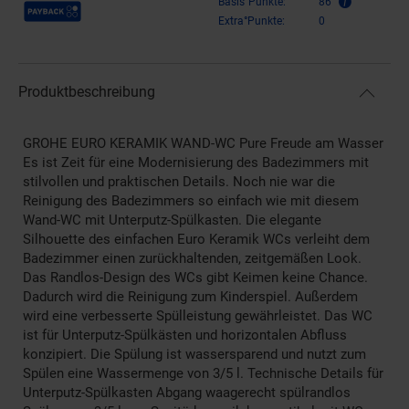
Payback Punkte
Basis°Punkte:
86
Extra°Punkte:
0
Produktbeschreibung
GROHE EURO KERAMIK WAND-WC Pure Freude am Wasser
Es ist Zeit für eine Modernisierung des Badezimmers mit
stilvollen und praktischen Details. Noch nie war die
Reinigung des Badezimmers so einfach wie mit diesem
Wand-WC mit Unterputz-Spülkasten. Die elegante
Silhouette des einfachen Euro Keramik WCs verleiht dem
Badezimmer einen zurückhaltenden, zeitgemäßen Look.
Das Randlos-Design des WCs gibt Keimen keine Chance.
Dadurch wird die Reinigung zum Kinderspiel. Außerdem
wird eine verbesserte Spülleistung gewährleistet. Das WC
ist für Unterputz-Spülkästen und horizontalen Abfluss
konzipiert. Die Spülung ist wassersparend und nutzt zum
Spülen eine Wassermenge von 3/5 l. Technische Details für
Unterputz-Spülkasten Abgang waagerecht spülrandlos