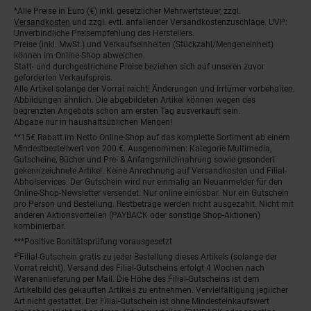
*Alle Preise in Euro (€) inkl. gesetzlicher Mehrwertsteuer, zzgl.
Fußnoten
Versandkosten
und zzgl. evtl. anfallender Versandkostenzuschläge. UVP:
Unverbindliche Preisempfehlung des Herstellers.
Preise (inkl. MwSt.) und Verkaufseinheiten (Stückzahl/Mengeneinheit)
können im Online-Shop abweichen.
Statt- und durchgestrichene Preise beziehen sich auf unseren zuvor
geforderten Verkaufspreis.
Alle Artikel solange der Vorrat reicht! Änderungen und Irrtümer vorbehalten.
Abbildungen ähnlich. Die abgebildeten Artikel können wegen des
begrenzten Angebots schon am ersten Tag ausverkauft sein.
Abgabe nur in haushaltsüblichen Mengen!
**15€ Rabatt im Netto Online-Shop auf das komplette Sortiment ab einem
Mindestbestellwert von 200 €. Ausgenommen: Kategorie Multimedia,
Gutscheine, Bücher und Pre- & Anfangsmilchnahrung sowie gesondert
gekennzeichnete Artikel. Keine Anrechnung auf Versandkosten und Filial-
Abholservices. Der Gutschein wird nur einmalig an Neuanmelder für den
Online-Shop-Newsletter versendet. Nur online einlösbar. Nur ein Gutschein
pro Person und Bestellung. Restbeträge werden nicht ausgezahlt. Nicht mit
anderen Aktionsvorteilen (PAYBACK oder sonstige Shop-Aktionen)
kombinierbar.
***Positive Bonitätsprüfung vorausgesetzt
²⁰Filial-Gutschein gratis zu jeder Bestellung dieses Artikels (solange der
Vorrat reicht). Versand des Filial-Gutscheins erfolgt 4 Wochen nach
Warenanlieferung per Mail. Die Höhe des Filial-Gutscheins ist dem
Artikelbild des gekauften Artikels zu entnehmen. Vervielfältigung jeglicher
Art nicht gestattet. Der Filial-Gutschein ist ohne Mindesteinkaufswert