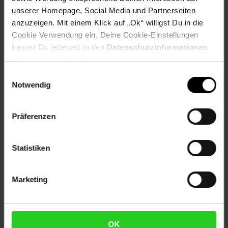
unserer Homepage, Social Media und Partnerseiten
Versandinformationen
anzuzeigen. Mit einem Klick auf „Ok“ willigst Du in die
Cookie Verwendung ein. Deine Cookie-Einstellungen
Herstellerinformationen
kannst Du jederzeit in den
Datenschutzinformationen
ändern bzw. widerrufen.
Einwilligungsauswahl
Notwendig
Fußzeile
Weitere Online-Angebote
Präferenzen
Netto Reisen
TV-Shop
Weinwelt
Statistiken
Marketing
Rezeptwelt
NettoKOM
Karriere
OK