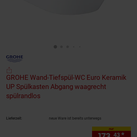
GROHE Wand-Tiefspül-WC Euro Keramik
UP Spülkasten Abgang waagrecht
spülrandlos
(Produkt aktuell ausverkauft)
Lieferzeit:
neue Ware ist bereits unterwegs
nur
173.
*
nur
43