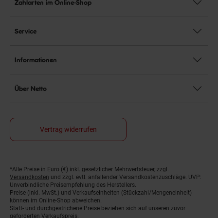
Zahlarten im Online-Shop
Service
Informationen
Über Netto
Vertrag widerrufen
*Alle Preise in Euro (€) inkl. gesetzlicher Mehrwertsteuer, zzgl.
Fußnoten
Versandkosten
und zzgl. evtl. anfallender Versandkostenzuschläge. UVP:
Unverbindliche Preisempfehlung des Herstellers.
Preise (inkl. MwSt.) und Verkaufseinheiten (Stückzahl/Mengeneinheit)
können im Online-Shop abweichen.
Statt- und durchgestrichene Preise beziehen sich auf unseren zuvor
geforderten Verkaufspreis.