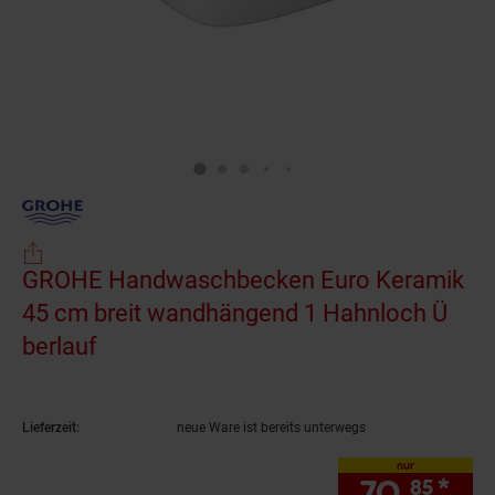
GROHE Handwaschbecken Euro Keramik
45 cm breit wandhängend 1 Hahnloch Ü
berlauf
(Produkt aktuell ausverkauft)
Lieferzeit:
neue Ware ist bereits unterwegs
nur
70.
*
nur
85