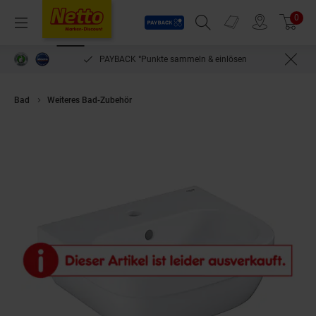
Payback
Prospekte
0
Arti
Menü
Suchfeld einblenden
Filiale finden
Warenkorb
PAYBACK °Punkte sammeln & einlösen
Bad
Weiteres Bad-Zubehör
GROHE Handwaschbecken Euro Keramik 45 