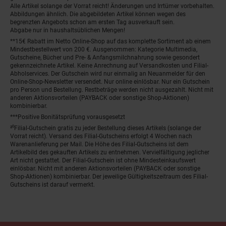
Alle Artikel solange der Vorrat reicht! Änderungen und Irrtümer vorbehalten.
Abbildungen ähnlich. Die abgebildeten Artikel können wegen des
begrenzten Angebots schon am ersten Tag ausverkauft sein.
Abgabe nur in haushaltsüblichen Mengen!
**15€ Rabatt im Netto Online-Shop auf das komplette Sortiment ab einem
Mindestbestellwert von 200 €. Ausgenommen: Kategorie Multimedia,
Gutscheine, Bücher und Pre- & Anfangsmilchnahrung sowie gesondert
gekennzeichnete Artikel. Keine Anrechnung auf Versandkosten und Filial-
Abholservices. Der Gutschein wird nur einmalig an Neuanmelder für den
Online-Shop-Newsletter versendet. Nur online einlösbar. Nur ein Gutschein
pro Person und Bestellung. Restbeträge werden nicht ausgezahlt. Nicht mit
anderen Aktionsvorteilen (PAYBACK oder sonstige Shop-Aktionen)
kombinierbar.
***Positive Bonitätsprüfung vorausgesetzt
²⁰Filial-Gutschein gratis zu jeder Bestellung dieses Artikels (solange der
Vorrat reicht). Versand des Filial-Gutscheins erfolgt 4 Wochen nach
Warenanlieferung per Mail. Die Höhe des Filial-Gutscheins ist dem
Artikelbild des gekauften Artikels zu entnehmen. Vervielfältigung jeglicher
Art nicht gestattet. Der Filial-Gutschein ist ohne Mindesteinkaufswert
einlösbar. Nicht mit anderen Aktionsvorteilen (PAYBACK oder sonstige
Shop-Aktionen) kombinierbar. Der jeweilige Gültigkeitszeitraum des Filial-
Gutscheins ist darauf vermerkt.