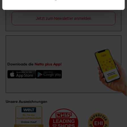
Gutschein
dir einen 15 €**-Gutschein!
Jetzt zum Newsletter anmelden
Downloade die
Netto plus App!
Unsere Auszeichnungen