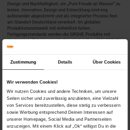
Design und Nachhaltigkeit, um „Pure Freude an Wasser“ zu
bieten. Innovation, Design und Entwicklung sind eng
aufeinander abgestimmt und als integrierter Prozess fest
am Standort Deutschland verankert. Im globalen
Produktionsnetzwerk mit einheitlich hohen
Fertigungsstandards werden die GROHE Produkte mit
einzigartiger Präzisionstechnik gefertigt. So erfüllt GROHE
weltweit seinen kompromisslosen Qualitätsanspruch an
beste Verarbeitung und höchste Produktleistung.
Zustimmung
Details
Über Cookies
Artikelnummer: 2809397000
EAN: 4005176407123
Artikel gehört zur Kategorie:
Weiteres Bad-Zubehör
Wir verwenden Cookies!
Wir nutzen Cookies und andere Techniken, um unsere
Seiten sicher und zuverlässig anzubieten, eine Vielzahl
Versandinformationen
von Services bereitzustellen, diese stetig zu verbessern
sowie Werbung entsprechend Deinen Interessen auf
unserer Homepage, Social Media und Partnerseiten
Herstellerinformationen
anzuzeigen. Mit einem Klick auf „Ok“ willigst Du in die